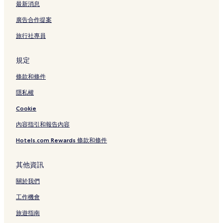
最新消息
查珀爾希爾飯店
廣告合作提案
古爾奇飯店
旅行社專員
珀西·普里斯特湖附近的飯店
貝德福郡飯店
規定
Hca川普部門臨床進步中心附近的飯店
條款和條件
納許維爾展覽場附近的飯店
隱私權
Lane 汽車博物館附近的飯店
Cookie
洛茲家博物館附近的飯店
內容指引和報告內容
茱莉葉山飯店
Hotels.com Rewards 條款和條件
多納爾森飯店
田納西步行馬慶典附近的飯店
其他資訊
第一銀行露天劇場附近的飯店
關於我們
鬱金香叢飯店
工作機會
安帝奥克飯店
旅遊指南