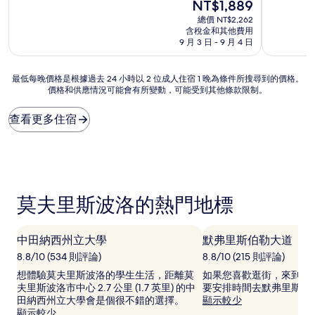
分
現
NT$1,889
滿
宿
10
在
分
總價 NT$2,262
分，
價
10
含稅金和其他費用
有
格
分，
9 月 3 日 - 9 月 4 日
夠
為
太
讚，
NT$1,889
棒
最
(1,012
最低每晚價格是根據過去 24 小時以 2 位成人住宿 1 晚為條件所搜尋到的價格。
了，
價格和供應情況可能會有所變動，可能受到其他條款限制。
低
則
(1,396
每
評
則
晚
論)
評
查看更多住宿
價
論)
格
是
根
據
過
莫夫里斯波洛的熱門地標
去
24
小
中田納西州立大學
默弗里斯伯勒大道
時
以
8.8/10 (534 則評論)
8.8/10 (215 則評論)
2
想體驗莫夫里斯波洛的學生生活，距離莫
如果您喜歡逛街，來到莫
位
夫里斯波洛市中心 2.7 公里 (1.7 英里) 的中
要安排時間去默弗里斯伯
成
田納西州立大學會是個很不錯的選擇。
顯示較少
人
顯示較少