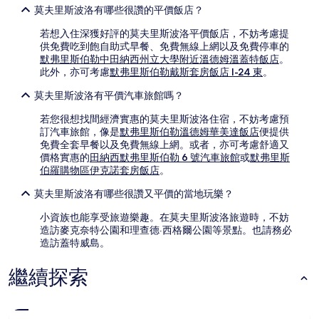
所
莫夫里斯波洛有哪些很讚的平價飯店？
變
動，
若想入住深獲好評的莫夫里斯波洛平價飯店，不妨考慮提
可
供免費吃到飽自助式早餐、免費無線上網以及免費停車的
能
默弗里斯伯勒中田納西州立大學附近溫德姆溫蓋特飯店
。
受
此外，亦可考慮
默弗里斯伯勒戴斯套房飯店 I-24 東
。
到
其
莫夫里斯波洛有平價汽車旅館嗎？
他
若您很想找間經濟實惠的莫夫里斯波洛住宿，不妨考慮預
條
訂汽車旅館，像是
默弗里斯伯勒溫德姆華美達飯店
便提供
款
免費全套早餐以及免費無線上網。或者，亦可考慮舒適又
限
價格實惠的
田納西默弗里斯伯勒 6 號汽車旅館
或
默弗里斯
制。
伯羅購物區伊克諾套房飯店
。
莫夫里斯波洛有哪些很讚又平價的當地玩樂？
小資族也能享受旅遊樂趣。在莫夫里斯波洛旅遊時，不妨
造訪麥克奈特公園和理查德·西格爾公園等景點。也請務必
造訪蓋特威島。
繼續探索