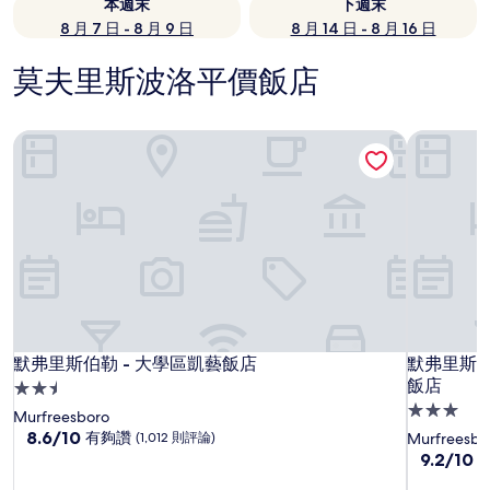
本週末
下週末
8 月 7 日 - 8 月 9 日
8 月 14 日 - 8 月 16 日
莫夫里斯波洛平價飯店
默弗里斯伯勒 - 大學區凱藝飯店
默弗里斯
默弗里斯伯勒 - 大學區凱藝飯店
默弗里斯
默弗里斯伯勒 - 大學區凱藝飯店
默弗里斯
飯店
2.5
3.0
星
Murfreesboro
星
級
8.6
8.6/10
有夠讚
(1,012 則評論)
Murfreesbo
分，
級
9.2
9.2/10
住
滿
分，
住
宿