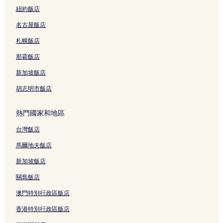
紐約飯店
茱莉葉山的性別友善飯店
名古屋飯店
茱莉葉山的提供免費早餐的飯店
札幌飯店
茱莉葉山的寵物友善飯店
奧利維特山墓園附近的飯店
那霸飯店
中田納西州立大學附近的飯店
新加坡飯店
富蘭克林農夫市集附近的飯店
胡志明市飯店
貝塞斯達飯店
熱門國家和地區
歷史富蘭克林市中心飯店
台灣飯店
中城飯店
馬爾地夫飯店
拉特利奇山飯店
布蘭伍德飯店
新加坡飯店
納許維爾國際機場附近的飯店
關島飯店
阿萊茵頓飯店
澳門特別行政區飯店
田納西飯店
香港特別行政區飯店
Coolsprings 商場附近的飯店