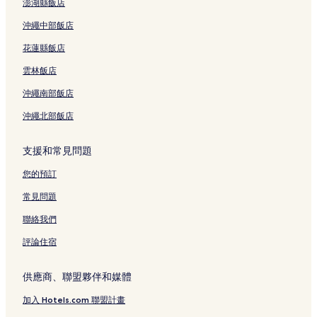
澎湖縣飯店
音樂街飯店
沖繩中部飯店
諾倫維爾飯店
花蓮縣飯店
中田納西州自然歷史博物館附近的飯店
雲林飯店
Wedgewood-Houston飯店
沖繩南部飯店
那什維爾動物園附近的飯店
沖繩北部飯店
斯麥納飯店
印地安山高爾夫球場附近的飯店
支援和常見問題
Calsonic 體育館附近的飯店
您的預訂
法蘭克林飯店
常見問題
吉奧迪斯公園附近的飯店
聯絡我們
克羅克特公園附近的飯店
評論住宿
格蘭德維爾飯店
利普斯科姆勃大學附近的飯店
供應商、聯盟夥伴和媒體
音樂谷飯店
加入 Hotels.com 聯盟計畫
福斯特維爾飯店