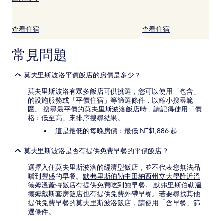
住
宿
1
查看住宿
查看住宿
晚
為
條
常見問題
件
所
搜
莫夫里斯波洛平價飯店的房價是多少？
尋
莫夫里斯波洛有眾多飯店可供挑選，您可以使用「包含」
到
的設施服務或「平價住宿」等篩選條件，以縮小搜尋範
的
圍。 搜尋最平價的莫夫里斯波洛飯店時，請記得使用「價
價
格：低至高」來排序搜尋結果。
格。
價
這是最低的每晚房價：最低 NT$1,886 起
格
和
莫夫里斯波洛是否有提供免費早餐的平價飯店？
供
應
選擇入住莫夫里斯波洛的經濟型飯店，並不代表您無法品
情
嚐到豐盛的早餐。
默弗里斯伯勒中田納西州立大學附近溫
況
德姆溫蓋特飯店
有提供免費吃到飽早餐。
默弗里斯伯勒溫
可
德姆戴斯套房飯店
也有提供免費外帶早餐。若要尋找其他
能
提供免費早餐的莫夫里斯波洛飯店，請使用「含早餐」篩
會
選條件。
有