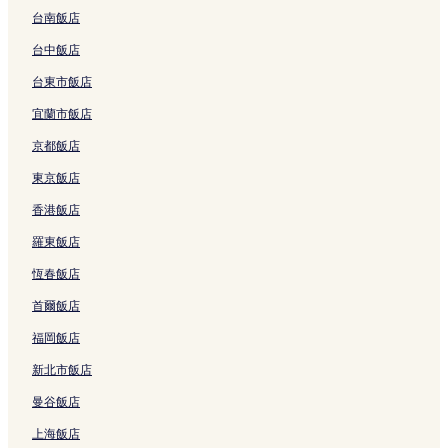
台南飯店
納許維爾的寵物友善飯店
台中飯店
納許維爾的設有廚房的飯店
納許維爾的平價飯店
台東市飯店
古德雷特維爾的性別友善飯店
宜蘭市飯店
古德雷特維爾的提供免費早餐的飯店
京都飯店
莫夫里斯波洛的親子飯店
東京飯店
莫夫里斯波洛的寵物友善飯店
香港飯店
特區的親子飯店
羅東飯店
特區的性別友善飯店
恆春飯店
加拉丁的設有游泳池的飯店
首爾飯店
中田納西的提供免費早餐的飯店
福岡飯店
圖拉荷馬的平價飯店
新北市飯店
黎巴嫩的平價飯店
曼谷飯店
黎巴嫩的設有游泳池的飯店
上海飯店
茱莉葉山的設有健身中心的飯店