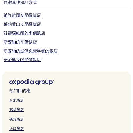
住宿
其他預訂方式
納許維爾 3 星級飯店
茱莉葉山 3 星級飯店
韓德森維爾的平價飯店
斯麥納的平價飯店
斯麥納的提供免費早餐的飯店
安帝奥克的平價飯店
法蘭克林的親子飯店
法蘭克林的提供免費早餐的飯店
麥迪遜的設有廚房的飯店
熱門目的地
奧普瑞蘭的設有健身中心的飯店
台北飯店
布蘭伍德的設有游泳池的飯店
高雄飯店
曼徹斯特的商務飯店
礁溪飯店
納許維爾的Spa 飯店
大阪飯店
納許維爾的提供免費早餐的飯店