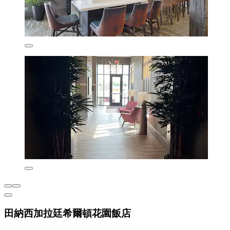
田納西加拉廷希爾頓花園飯店