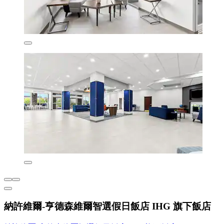
納許維爾-亨德森維爾智選假日飯店 IHG 旗下飯店