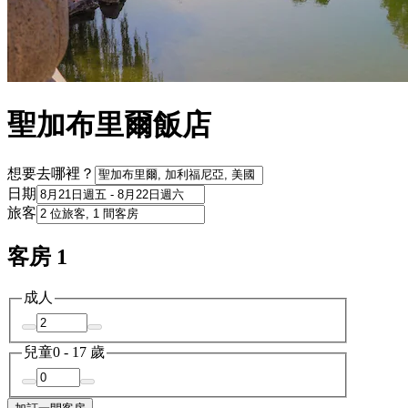
聖加布里爾飯店
想要去哪裡？
日期
旅客
客房 1
成人
兒童
0 - 17 歲