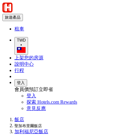
旅遊產品
租車
TWD
•
上架您的房源
說明中心
行程
登入
會員價預訂立即省
登入
探索 Hotels.com Rewards
意見反應
飯店
聖加布里爾飯店
加利福尼亞飯店