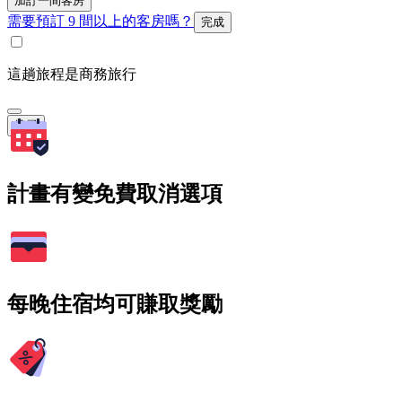
加訂一間客房
需要預訂 9 間以上的客房嗎？
完成
這趟旅程是商務旅行
搜尋
計畫有變免費取消選項
每晚住宿均可賺取獎勵