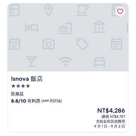
太
NT$3,464
Isnova 飯店
棒
了，
(448
則
評
論)
Isnova 飯店
Isnova 飯店
4.0
星
凱佩茲
級
8.8
8.8/10
有夠讚
(449 則評論)
住
分，
現
NT$4,286
滿
宿
在
分
總價 NT$4,757
價
含稅金和其他費用
10
格
9 月 1 日 - 9 月 2 日
分，
為
有