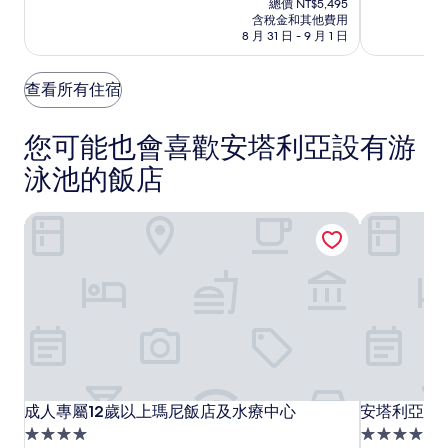
總價 NT$5,495
希
希
分，
分，
價
含稅金和其他費用
太
好
爾
爾
格
8 月 31 日 - 9 月 1 日
棒
極
為
頓
頓
了，
了，
NT$4,950
歡
歡
(327)
(57)
查看所有住宿
朋
朋
飯
飯
您可能也會喜歡安塔利亞設有游
店
店
泳池的飯店
成人專屬12歲以上瑪尼飯店及水療中心
安塔利亞阿
成
成
安
成人專屬12歲以上瑪尼飯店及水療中心
安塔利亞阿
成人專屬12歲以上瑪尼飯店及水療中心
安塔利亞阿
人
人
塔
4.0
5.0