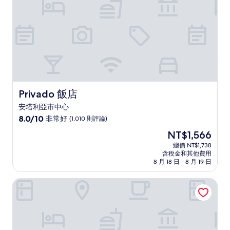
評
論)
Privado 飯店
Privado 飯店
安塔利亞市中心
8.0
8.0/10
非常好
(1,010 則評論)
分，
現
NT$1,566
滿
在
分
總價 NT$1,738
價
含稅金和其他費用
10
格
8 月 18 日 - 8 月 19 日
分，
為
非
NT$1,566
遊獵營地飯店
常
好，
(1,010
則
評
論)