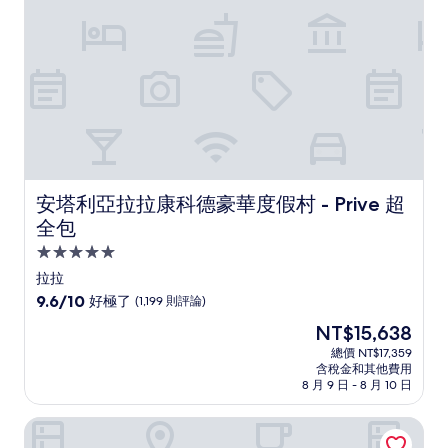
則
評
論)
安塔利亞拉拉康科德豪華度假村 - Prive 超全包
安塔利亞拉拉康科德豪華度假村 - Prive 超
全包
5.0
星
拉拉
級
9.6
9.6/10
好極了
(1,199 則評論)
住
分，
現
NT$15,638
滿
宿
在
分
總價 NT$17,359
價
含稅金和其他費用
10
格
8 月 9 日 - 8 月 10 日
分，
為
好
NT$15,638
卡萊伊奇路程飯店
極
了，