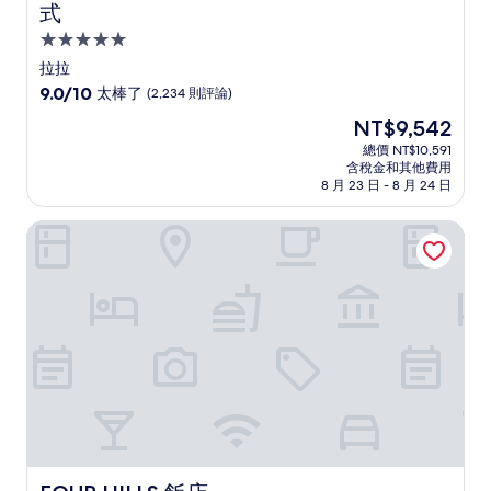
式
5.0
星
拉拉
級
9.0
9.0/10
太棒了
(2,234 則評論)
住
分，
現
NT$9,542
滿
宿
在
分
總價 NT$10,591
價
含稅金和其他費用
10
格
8 月 23 日 - 8 月 24 日
分，
為
太
NT$9,542
FOUR HILLS 飯店
棒
了，
(2,234
則
評
論)
FOUR HILLS 飯店