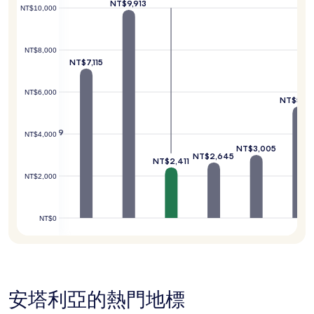
NT$9,913
情
NT$10,000
況
可
能
NT$8,000
會
NT$7,115
有
所
NT$6,000
變
NT$5,31
5,018
動，
可
能
NT$3,779
NT$4,000
受
NT$3,005
NT$2,645
到
NT$2,411
其
NT$2,000
他
條
款
NT$0
限
制。
安塔利亞的熱門地標