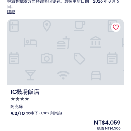
與旅客體驗方面持續表現優異。最後更新日期：
2026 年 8 月 6
日
。
隱藏
IC機場飯店
IC機場飯店
IC機場飯店
4.0
星
阿克蘇
級
9.2
9.2/10
太棒了
(1,002 則評論)
住
分，
現
NT$4,059
滿
宿
在
分
總價 NT$4,506