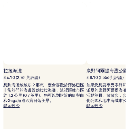
拉拉海灘
康野阿爾提海灘公園
8.6/10 (2,761 則評論)
8.8/10 (1,556 則評論)
想到海灘散散步？那您一定會喜歡於澤洛巴區
如果您想要享受寧靜和
非常熱門的海邊景點拉拉海灘，這裡距離市區
派夏的康野阿爾提海灘
約 1.2 公里 (0.7 英里)。您可以到附近的紅與白
活動筋骨、散散步，步
和Gaga海邊欣賞日落美景。
化公園和地中海城市公
顯示較少
顯示較少