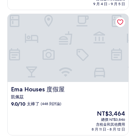
格
9 月 4 日 - 9 月 5 日
分，
為
好
NT$7,881
Ema Houses 度假屋
極
了，
(1,711
則
評
論)
Ema Houses 度假屋
Ema Houses 度假屋
凱佩茲
9.0
9.0/10
太棒了
(448 則評論)
分，
現
NT$3,464
滿
在
分
總價 NT$3,846
價
含稅金和其他費用
10
格
8 月 11 日 - 8 月 12 日
分，
為