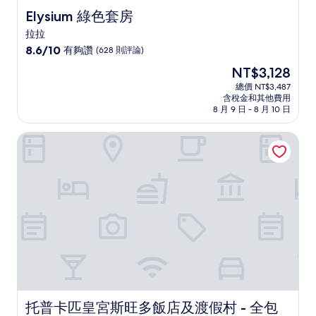
Elysium 綠色套房
Elysium 綠色套房
拉拉
8.6
8.6/10
有夠讚
(628 則評論)
分，
現
NT$3,128
滿
在
分
總價 NT$3,487
價
含稅金和其他費用
10
格
8 月 9 日 - 8 月 10 日
分，
為
有
NT$3,128
托普卡匹皇宮斯旺多飯店及渡假村 - 全包式
夠
讚，
(628
則
評
論)
托普卡匹皇宮斯旺多飯店及渡假村 - 全包式
托普卡匹皇宮斯旺多飯店及渡假村 - 全包