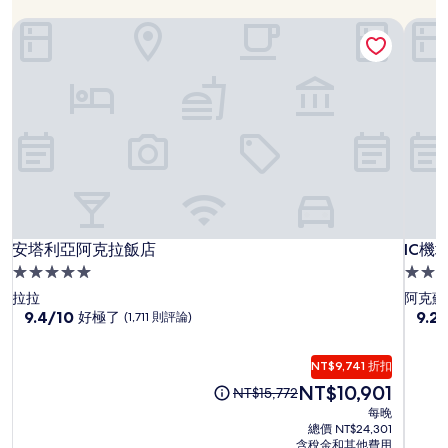
優
8
成
月
惠
安塔利亞阿克拉飯店
IC機
人
7
期
住
日
間：
宿
1
-
晚
8
為
月
條
9
件
日
所
搜
尋
到
安
安
IC
安塔利亞阿克拉飯店
IC機
的
安塔利亞阿克拉飯店
IC機
價
機
塔
塔
5.0
4.0
格。
場
利
利
星
星
拉拉
阿克蘇
價
飯
亞
亞
級
9.4
級
9.2
9.4/10
9.2
好極了
(1,711 則評論)
格
分，
分，
店
阿
阿
住
住
和
滿
滿
供
克
克
宿
宿
NT$9,741 折扣
分
分
應
拉
拉
10
10
現
NT$10,901
原
情
NT$15,772
飯
飯
分，
分，
在
先
況
每晚
店
好
店
太
價
價
可
總價 NT$24,301
極
棒
格
格
含稅金和其他費用
能