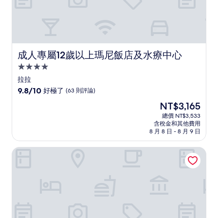
成人專屬12歲以上瑪尼飯店及水療中心
成人專屬12歲以上瑪尼飯店及水療中心
4.0
星
拉拉
級
9.8
9.8/10
好極了
(63 則評論)
住
分，
現
NT$3,165
滿
宿
在
分
總價 NT$3,533
價
含稅金和其他費用
10
格
8 月 8 日 - 8 月 9 日
分，
為
好
NT$3,165
瑪律馬拉安塔利亞飯店
極
了，
(63
則
評
論)