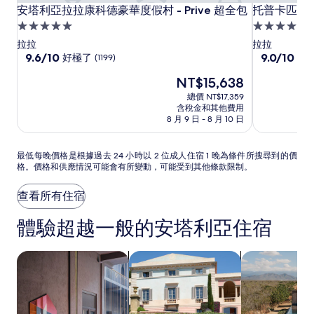
安
安
托
安塔利亞拉拉康科德豪華度假村 - Prive 超全包
托普卡匹皇宮
安塔利亞拉拉康科德豪華度假村 - Prive 超全包
托普卡匹皇宮
塔
塔
普
5.0
5.0
利
利
卡
星
星
拉拉
拉拉
亞
亞
匹
級
9.6
級
9.0
9.6/10
9.0/10
好極了
太
(1199)
分，
分，
拉
拉
皇
住
住
現
NT$15,638
滿
滿
拉
拉
宮
宿
宿
在
分
分
總價 NT$17,359
康
康
斯
價
10
10
含稅金和其他費用
科
科
旺
格
分，
分，
8 月 9 日 - 8 月 10 日
為
德
好
德
多
太
NT$15,638
極
棒
豪
豪
飯
最
最低每晚價格是根據過去 24 小時以 2 位成人住宿 1 晚為條件所搜尋到的價
了，
了，
華
華
店
格。價格和供應情況可能會有所變動，可能受到其他條款限制。
低
(1199)
(2234)
度
度
及
每
假
晚
假
渡
查看所有住宿
價
村
村
假
格
體驗超越一般的安塔利亞住宿
-
-
村
是
Prive
Prive
-
根
超
超
全
據
搜尋寵物友善住宿
搜尋別墅
搜尋附設游泳
全
過
全
包
去
包
包
式
24
小