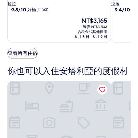
專
專
利
星
星
拉拉
拉拉
屬
屬
亞
級
9.8
級
9.4
9.8/10
9.4/10
好極了
好
(63)
分，
分，
12
12
阿
住
住
現
NT$3,165
滿
滿
歲
歲
克
宿
宿
在
分
分
總價 NT$3,533
以
以
拉
價
10
10
含稅金和其他費用
上
上
飯
格
分，
分，
8 月 8 日 - 8 月 9 日
為
瑪
瑪
好
店
好
NT$3,165
極
極
尼
尼
查看所有住宿
了，
了，
飯
飯
(63)
(1711)
店
店
你也可以入住安塔利亞的度假村
及
及
水
水
療
療
安塔利亞拉拉康科德豪華度假村 - Prive 超全包
托普卡匹皇宮
中
中
心
心