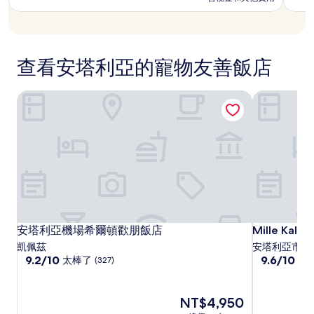
了，
了，
為
為
會
(1,711
(1,00
NT$10,901
NT$15,772
有
則
則
所
評
評
變
論)
論)
查看安塔利亞的寵物友善飯店
動，
可
能
安塔利亞機場希爾頓歡朋飯店
Mille Kalei
受
到
其
他
條
款
限
制。
安
安
Mille
安塔利亞機場希爾頓歡朋飯店
Mille Kalei
安塔利亞機場希爾頓歡朋飯店
Mille Kalei
Kaleici
塔
塔
凱佩茲
安塔利亞市中
飯
9.2
9.6
利
9.2/10
利
9.6/10
太棒了
好
(327)
分，
分，
店
亞
亞
滿
滿
機
機
分
分
現
NT$4,950
場
場
10
10
在