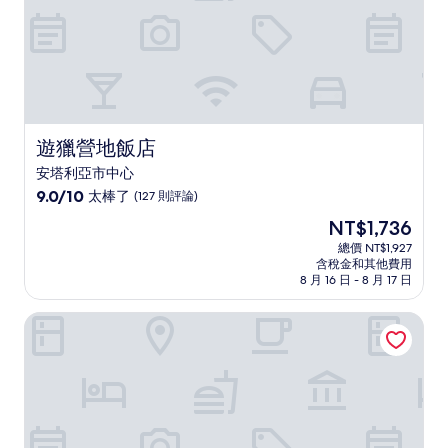
遊獵營地飯店
遊獵營地飯店
安塔利亞市中心
9.0
9.0/10
太棒了
(127 則評論)
分，
現
NT$1,736
滿
在
分
總價 NT$1,927
價
含稅金和其他費用
10
格
8 月 16 日 - 8 月 17 日
分，
為
太
NT$1,736
成人專屬12歲以上瑪尼飯店及水療中心
棒
了，
(127
則
評
論)