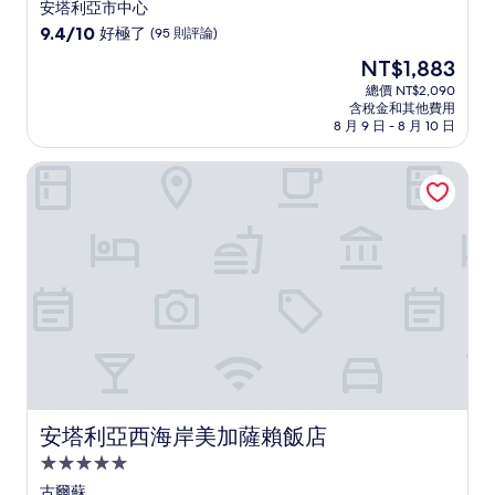
安塔利亞市中心
9.4
9.4/10
好極了
(95 則評論)
分，
現
NT$1,883
滿
在
分
總價 NT$2,090
價
含稅金和其他費用
10
格
8 月 9 日 - 8 月 10 日
分，
為
好
NT$1,883
安塔利亞西海岸美加薩賴飯店
極
了，
(95
則
評
論)
安塔利亞西海岸美加薩賴飯店
安塔利亞西海岸美加薩賴飯店
5.0
星
古爾蘇