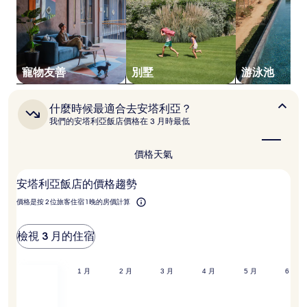
時
以
2
位
成
人
寵物友善
別墅
游泳池
住
宿
1
什
什麼時候最適合去安塔利亞？
晚
麼
我們的安塔利亞飯店價格在 3 月時最低
為
時
候
條
最
件
價格
天氣
適
所
合
搜
安塔利亞飯店的價格趨勢
去
尋
安
到
價格是按 2 位旅客住宿 1 晚的房價計算
塔
的
利
價
亞？
檢視 3 月的住宿
格。
價
格
1 月
12 月
1 月
2 月
3 月
4 月
5 月
6 月
和
供
應