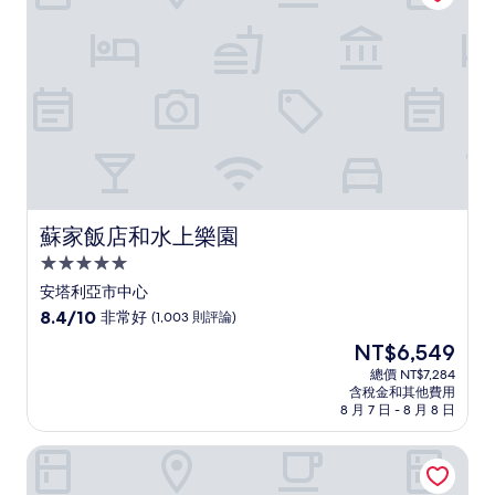
(327
則
評
論)
蘇家飯店和水上樂園
蘇家飯店和水上樂園
5.0
星
安塔利亞市中心
級
8.4
8.4/10
非常好
(1,003 則評論)
住
分，
現
NT$6,549
滿
宿
在
分
總價 NT$7,284
價
含稅金和其他費用
10
格
8 月 7 日 - 8 月 8 日
分，
為
非
NT$6,549
安塔利亞拉拉康科德豪華度假村 - Prive 超全包
常
好，
(1,003