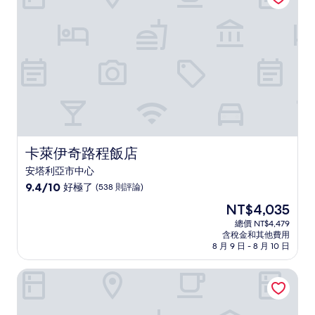
(1,199
則
評
論)
卡萊伊奇路程飯店
卡萊伊奇路程飯店
安塔利亞市中心
9.4
9.4/10
好極了
(538 則評論)
分，
現
NT$4,035
滿
在
分
總價 NT$4,479
價
含稅金和其他費用
10
格
8 月 9 日 - 8 月 10 日
分，
為
好
NT$4,035
Privado 飯店
極
了，
(538
則