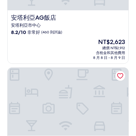
安塔利亞AG飯店
安塔利亞AG飯店
安塔利亞市中心
8.2
8.2/10
非常好
(460 則評論)
分，
現
NT$2,623
滿
在
分
總價 NT$2,912
價
含稅金和其他費用
10
格
8 月 8 日 - 8 月 9 日
分，
為
非
NT$2,623
Elysium 綠色套房
常
好，
(460
則
評
論)