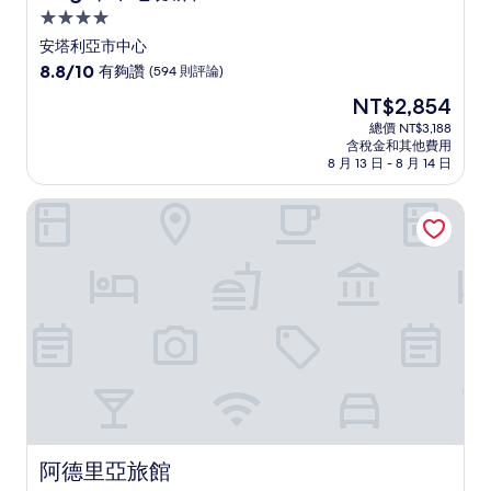
4.0
星
安塔利亞市中心
級
8.8
8.8/10
有夠讚
(594 則評論)
住
分，
現
NT$2,854
滿
宿
在
分
總價 NT$3,188
價
含稅金和其他費用
10
格
8 月 13 日 - 8 月 14 日
分，
為
有
NT$2,854
阿德里亞旅館
夠
讚，
(594
則
評
論)
阿德里亞旅館
阿德里亞旅館