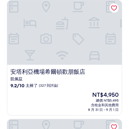
NT$4,286
安塔利亞機場希爾頓歡朋飯店
夠
讚，
(449
則
評
論)
安塔利亞機場希爾頓歡朋飯店
安塔利亞機場希爾頓歡朋飯店
凱佩茲
9.2
9.2/10
太棒了
(327 則評論)
分，
現
NT$4,950
滿
在
分
總價 NT$5,495
價
含稅金和其他費用
10
格
8 月 31 日 - 9 月 1 日
分，
為
太
NT$4,950
蘇家飯店和水上樂園
棒
了，