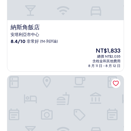
納斯角飯店
納斯角飯店
安塔利亞市中心
8.4
8.4/10
非常好
(56 則評論)
分，
現
NT$1,833
滿
在
分
總價 NT$2,035
價
含稅金和其他費用
10
格
8 月 11 日 - 8 月 12 日
分，
為
非
NT$1,833
安塔利亞AG飯店
常
好，
(56
則
評
論)