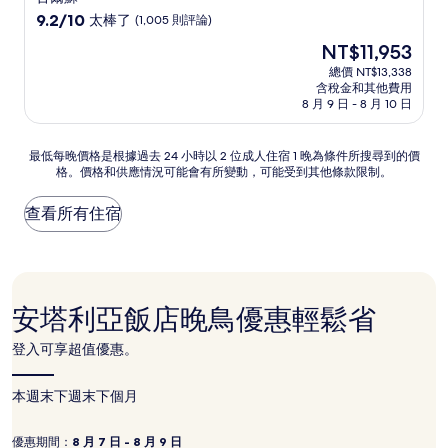
級
9.2
9.2/10
太棒了
(1,005 則評論)
住
分，
現
NT$11,953
滿
宿
在
分
總價 NT$13,338
價
含稅金和其他費用
10
格
8 月 9 日 - 8 月 10 日
分，
為
太
NT$11,953
棒
最
最低每晚價格是根據過去 24 小時以 2 位成人住宿 1 晚為條件所搜尋到的價
了，
格。價格和供應情況可能會有所變動，可能受到其他條款限制。
低
(1,005
每
則
晚
查看所有住宿
評
價
論)
格
是
根
據
安塔利亞飯店晚鳥優惠輕鬆省
過
去
登入可享超值優惠。
24
小
時
本週末
下週末
下個月
以
2
優惠期間：
8 月 7 日 - 8 月 9 日
位