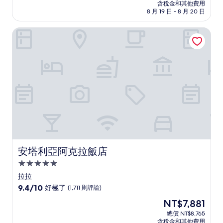
價
含稅金和其他費用
10
格
8 月 19 日 - 8 月 20 日
分，
為
太
NT$4,059
安塔利亞阿克拉飯店
棒
了，
(1,002
則
評
論)
安塔利亞阿克拉飯店
安塔利亞阿克拉飯店
5.0
星
拉拉
級
9.4
9.4/10
好極了
(1,711 則評論)
住
分，
現
NT$7,881
滿
宿
在
分
總價 NT$8,765
價
含稅金和其他費用
10