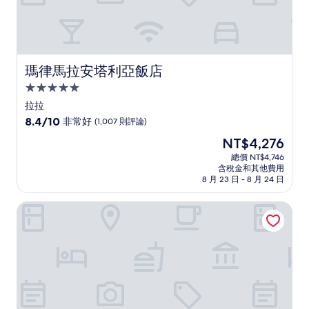
瑪律馬拉安塔利亞飯店
瑪律馬拉安塔利亞飯店
5.0
星
拉拉
級
8.4
8.4/10
非常好
(1,007 則評論)
住
分，
現
NT$4,276
滿
宿
在
分
總價 NT$4,746
價
含稅金和其他費用
10
格
8 月 23 日 - 8 月 24 日
分，
為
非
NT$4,276
納斯角飯店
常
好，
(1,007
則
評
論)