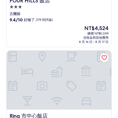
FOUR HILLS 飯店
3.0
星
古爾蘇
級
9.4
9.4/10
好極了
(179 則評論)
住
分，
現
NT$4,524
滿
宿
在
分
總價 NT$5,039
價
含稅金和其他費用
10
格
8 月 16 日 - 8 月 17 日
分，
為
好
NT$4,524
Ring 市中心飯店
極
了，
(179
則
評
論)
Ring 市中心飯店
Ring 市中心飯店