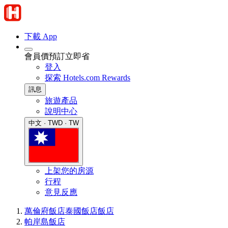
下載 App
會員價預訂立即省
登入
探索 Hotels.com Rewards
訊息
旅遊產品
說明中心
中文 · TWD · TW
上架您的房源
行程
意見反應
萬倫府飯店
泰國飯店
飯店
帕岸島飯店