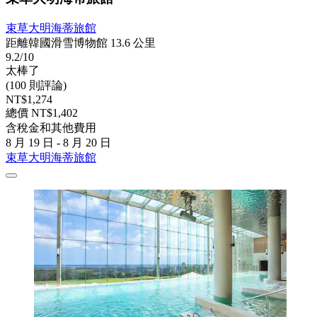
束草大明海蒂旅館
距離韓國滑雪博物館 13.6 公里
9.2/10
太棒了
(100 則評論)
NT$1,274
總價 NT$1,402
含稅金和其他費用
8 月 19 日 - 8 月 20 日
束草大明海蒂旅館