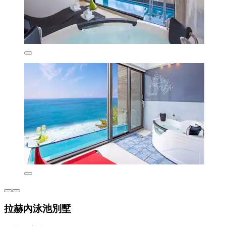
拉赫內泳池別墅