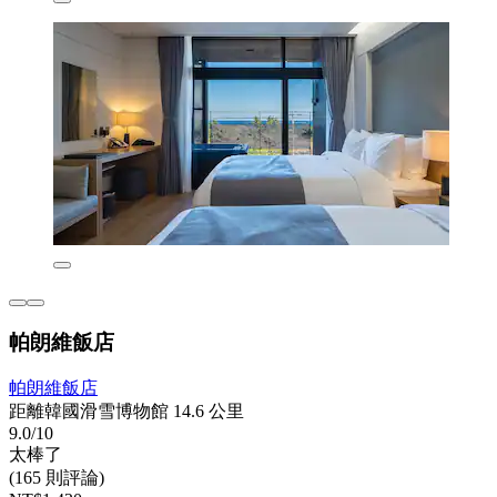
帕朗維飯店
帕朗維飯店
距離韓國滑雪博物館 14.6 公里
9.0/10
太棒了
(165 則評論)