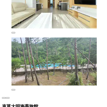
束草大明海蒂旅館