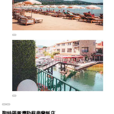
聖特羅佩灣勒蘇弗蘭飯店