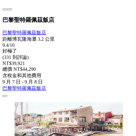
巴黎聖特羅佩茲飯店
巴黎聖特羅佩茲飯店
距離博瓦隆海灘 3.2 公里
9.4/10
好極了
(331 則評論)
NT$39,921
總價 NT$44,290
含稅金和其他費用
9 月 7 日 - 9 月 8 日
巴黎聖特羅佩茲飯店