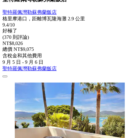
聖特羅佩灣勒蘇弗蘭飯店
格里摩港口，距離博瓦隆海灘 2.9 公里
9.4/10
好極了
(370 則評論)
NT$8,026
總價 NT$9,075
含稅金和其他費用
9 月 5 日 - 9 月 6 日
聖特羅佩灣勒蘇弗蘭飯店