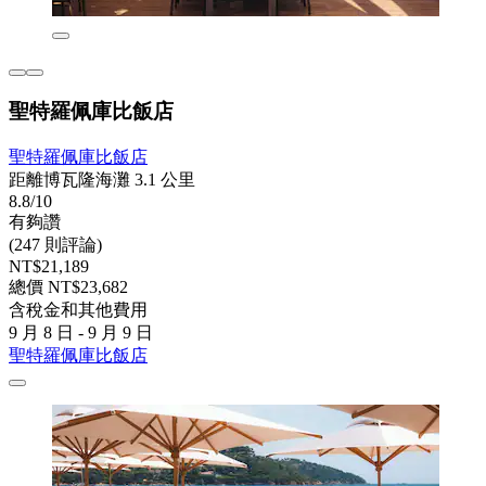
聖特羅佩庫比飯店
聖特羅佩庫比飯店
距離博瓦隆海灘 3.1 公里
8.8/10
有夠讚
(247 則評論)
NT$21,189
總價 NT$23,682
含稅金和其他費用
9 月 8 日 - 9 月 9 日
聖特羅佩庫比飯店