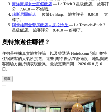
海洋海岸女士度假飯店
— Le Teich 3 星級飯店。 旅客評
分：7.6/10 — 不錯哦。
瑞斯尼爾飯店
— 位於Le Barp。 旅客評分：9.0/10 — 太
棒了。
阿卡雄灣全套房飯店 – 皮拉沙丘
— La Teste-de-Buch 3
星級飯店。 旅客評分：9.4/10 — 好極了。
奧特旅遊住哪裡？
住宿是根據真實旅客評論，以及曾透過 Hotels.com 預訂 奧特
住宿旅客的人氣所挑選。這些 奧特 飯店在舒適度、地點與旅
客體驗方面持續表現優異。最後更新日期：
2026 年 8 月 6
日
。
隱藏