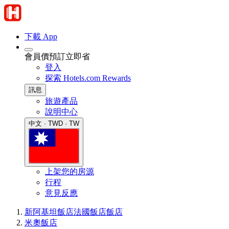
下載 App
會員價預訂立即省
登入
探索 Hotels.com Rewards
訊息
旅遊產品
說明中心
中文 · TWD · TW
上架您的房源
行程
意見反應
新阿基坦飯店
法國飯店
飯店
米奧飯店