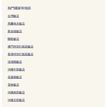
厚街的設有游泳池的飯店
熱門國家和地區
石岩的平價飯店
台灣飯店
大朗的奢華飯店
大朗的商務飯店
馬爾地夫飯店
大朗的設有停車場的飯店
新加坡飯店
大朗的設有游泳池的飯店
關島飯店
虎門的設有停車場的飯店
澳門特別行政區飯店
虎門的商務飯店
香港特別行政區飯店
虎門的設有游泳池的飯店
澎湖縣飯店
虎門的設有健身中心的飯店
沖繩中部飯店
東莞體育中心附近的奢華飯店
花蓮縣飯店
東莞的飯店式公寓
雲林飯店
東莞 2 星級飯店
沖繩南部飯店
厚街 4 星級飯店
沖繩北部飯店
東莞體育中心 5 星級飯店