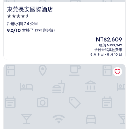
東莞長安國際酒店
東莞長安國際酒店
4.5
星
距離水圍 7.4 公里
級
9.0
9.0/10
太棒了
(293 則評論)
住
分，
現
NT$2,609
滿
宿
在
分
總價 NT$3,042
價
含稅金和其他費用
10
格
8 月 9 日 - 8 月 10 日
分，
為
太
NT$2,609
城邦公寓 - 深圳牛湖地鐵站店
棒
了，
(293
則
評
論)