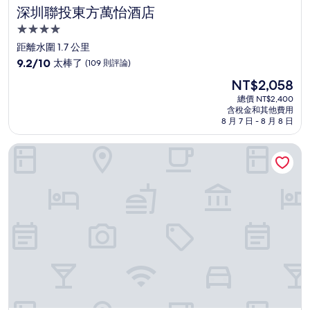
深圳聯投東方萬怡酒店
深圳聯投東方萬怡酒店
4.0
星
距離水圍 1.7 公里
級
9.2
9.2/10
太棒了
(109 則評論)
住
分，
現
NT$2,058
滿
宿
在
分
總價 NT$2,400
價
含稅金和其他費用
10
格
8 月 7 日 - 8 月 8 日
分，
為
太
NT$2,058
深圳寶安華盛希爾頓花園酒店
棒
了，
(109
則
評
論)