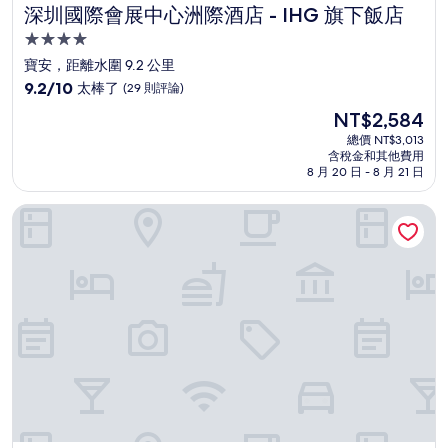
深圳國際會展中心洲際酒店 - IHG 旗下飯店
深圳國際會展中心洲際酒店 - IHG 旗下飯店
4.0
星
寶安，距離水圍 9.2 公里
級
9.2
9.2/10
太棒了
(29 則評論)
住
分，
現
NT$2,584
滿
宿
在
分
總價 NT$3,013
價
含稅金和其他費用
10
格
8 月 20 日 - 8 月 21 日
分，
為
太
NT$2,584
深圳寶利來國際大飯店（機場店）
棒
了，
(29
則
評
論)