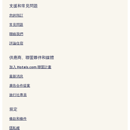
東莞體育中心 4 星級飯店
支援和常見問題
南沙 2 星級飯店
您的預訂
大朗 4 星級飯店
常見問題
大朗 3 星級飯店
聯絡我們
東城街道 2 星級飯店
評論住宿
寶安 4 星級飯店
寶安 5 星級飯店
供應商、聯盟夥伴和媒體
寶安 2 星級飯店
加入 Hotels.com 聯盟計畫
寶安 3 星級飯店
最新消息
深圳 3 星級飯店
廣告合作提案
南城街道 2 星級飯店
旅行社專員
南城街道 3 星級飯店
歡樂海岸 5 星級飯店
規定
歡樂海岸 4 星級飯店
條款和條件
常平 3 星級飯店
隱私權