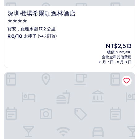
深圳機場希爾頓逸林酒店
深圳機場希爾頓逸林酒店
4.0
星
寶安，距離水圍 17.2 公里
級
9.0
9.0/10
太棒了
(94 則評論)
住
分，
現
NT$2,513
滿
宿
在
分
總價 NT$2,930
價
含稅金和其他費用
10
格
8 月 7 日 - 8 月 8 日
分，
為
太
NT$2,513
深圳國際會展中心皇冠假日酒店 - IHG 旗下飯店
棒
了，
(94
則
評
論)