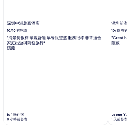
格
和
供
應
深圳中洲萬豪酒店
深圳前海華
情
況
10/10
有夠讚
10/10
有夠
可
"海景房很棒 環境舒適 早餐很豐盛 服務很棒 非常適合
"Great hosp
能
家庭出遊與商務旅行"
隱藏
會
隱藏
有
所
變
動，
可
能
受
到
其
他
條
款
限
lu
1 晚住宿
Leong Yu 
制。
8 小時前發表
1 天前發表