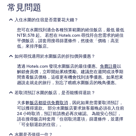
常見問題
入住水圍的住宿是否需要花大錢？
您可在水圍找到適合各種預算範圍的絕佳飯店，最低 最低
NT$1,578 起。 若想在 Hotels.com 尋找符合您需求的絕佳
平價飯店，請套用搜尋篩選條件，然後依「價格：高至
低」來排序飯店。
如何尋找適用於水圍飯店的折扣價與優惠？
透過 Hotels.com 發現水圍飯店的最佳優惠。
免費註冊
以
解鎖會員價，立即開始累積獎勵。建議您在週間或淡季期
間查看飯店價格，這樣更有機會找到淡季優惠。如果想來
趟說走就走的旅行，別忘了瞧瞧水圍飯店的晚鳥優惠。
若取消預訂水圍的飯店，是否能獲得退款？
大多數
飯店都提供免費取消
，因此如果您需要取消預訂，
可以獲得退款。 部分水圍飯店要求旅客最晚必須在入住前
24 小時取消，預訂前請務必再次確認。 為能安心預訂，
請在搜尋飯店時套用「住宿取消選項」篩選條件，並選擇
「可全額退款的住宿」。
水圍是否值得一住？