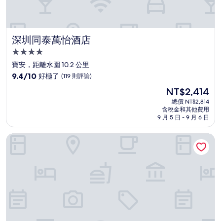
深圳同泰萬怡酒店
深圳同泰萬怡酒店
4.0
星
寶安，距離水圍 10.2 公里
級
9.4
9.4/10
好極了
(119 則評論)
住
分，
現
NT$2,414
滿
宿
在
分
總價 NT$2,814
價
含稅金和其他費用
10
格
9 月 5 日 - 9 月 6 日
分，
為
好
NT$2,414
深圳機場凱悅嘉軒酒店
極
了，
(119
則
評
論)