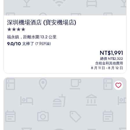
深圳機場酒店 (寶安機場店)
深圳機場酒店 (寶安機場店)
4.0
星
福永鎮，距離水圍 13.2 公里
級
9.0
9.0/10
太棒了
(7 則評論)
住
分，
現
NT$1,991
滿
宿
在
分
總價 NT$2,322
價
含稅金和其他費用
10
格
8 月 11 日 - 8 月 12 日
分，
為
太
NT$1,991
深圳同泰萬怡酒店
棒
了，
(7
則
評
論)