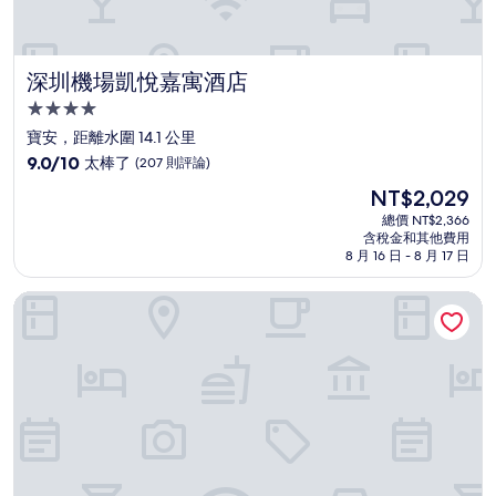
深圳機場凱悅嘉寓酒店
深圳機場凱悅嘉寓酒店
4.0
星
寶安，距離水圍 14.1 公里
級
9.0
9.0/10
太棒了
(207 則評論)
住
分，
現
NT$2,029
滿
宿
在
分
總價 NT$2,366
價
含稅金和其他費用
10
格
8 月 16 日 - 8 月 17 日
分，
為
太
NT$2,029
深圳機場酒店 (寶安機場店)
棒
了，
(207
則
評
論)