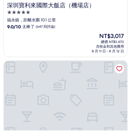
深圳寶利來國際大飯店（機場店）
深圳寶利來國際大飯店（機場店）
5.0
星
福永鎮，距離水圍 10.1 公里
級
9.0
9.0/10
太棒了
(647 則評論)
住
分，
現
NT$3,017
滿
宿
在
分
總價 NT$3,470
價
含稅金和其他費用
10
格
8 月 11 日 - 8 月 12 日
分，
為
太
NT$3,017
東莞君源鉑爾曼酒店
棒
了，
(647
則
評
論)