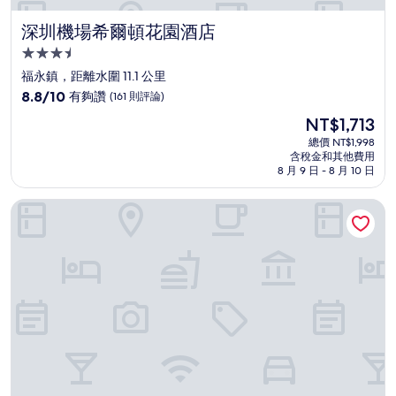
深圳機場希爾頓花園酒店
深圳機場希爾頓花園酒店
3.5
星
福永鎮，距離水圍 11.1 公里
級
8.8
8.8/10
有夠讚
(161 則評論)
住
分，
現
NT$1,713
滿
宿
在
分
總價 NT$1,998
價
含稅金和其他費用
10
格
8 月 9 日 - 8 月 10 日
分，
為
有
NT$1,713
松山湖城際酒店
夠
讚，
(161
則
評
論)