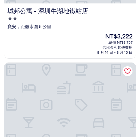
城邦公寓 - 深圳牛湖地鐵站店
城邦公寓 - 深圳牛湖地鐵站店
2.0
星
寶安，距離水圍 5 公里
級
現
NT$3,222
住
在
總價 NT$3,757
宿
價
含稅金和其他費用
格
8 月 14 日 - 8 月 15 日
為
NT$3,222
深圳國際會展中心洲際酒店 - IHG 旗下飯店