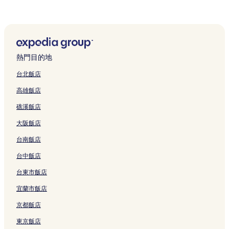
東城街道的設有健身中心的飯店
南沙的設有健身中心的飯店
南沙的設有游泳池的飯店
東莞的平價飯店
熱門目的地
東莞的提供免費早餐的飯店
台北飯店
東莞的設有游泳池的飯店
高雄飯店
東莞的親子飯店
礁溪飯店
東莞的商務飯店
大阪飯店
東莞的設有停車場的飯店
台南飯店
南城街道的奢華飯店
南城街道的平價飯店
台中飯店
南城街道的商務飯店
台東市飯店
下油松的設有停車場的飯店
宜蘭市飯店
歡樂海岸附近的Spa 飯店
京都飯店
寶安的商務飯店
東京飯店