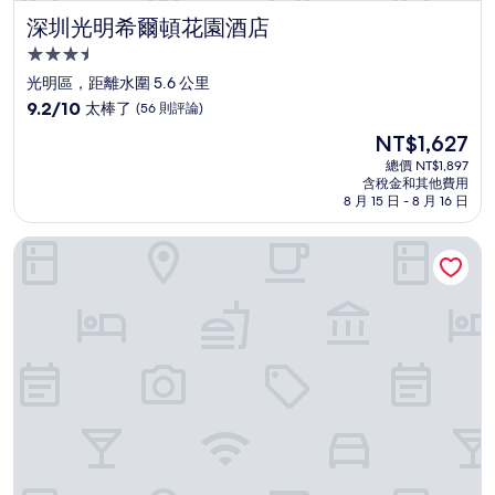
深圳光明希爾頓花園酒店
深圳光明希爾頓花園酒店
3.5
星
光明區，距離水圍 5.6 公里
級
9.2
9.2/10
太棒了
(56 則評論)
住
分，
現
NT$1,627
滿
宿
在
分
總價 NT$1,897
價
含稅金和其他費用
10
格
8 月 15 日 - 8 月 16 日
分，
為
太
NT$1,627
深圳寶安東麗楓酒店
棒
了，
(56
則
評
論)