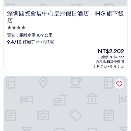
深圳國際會展中心皇冠假日酒店 - IHG 旗下飯店
深圳國際會展中心皇冠假日酒店 - IHG 旗下飯
店
4.0
星
寶安，距離水圍 10.9 公里
級
9.4
9.4/10
好極了
(50 則評論)
住
分，
現
NT$2,202
滿
宿
在
分
總價 NT$2,567
價
含稅金和其他費用
10
格
8 月 7 日 - 8 月 8 日
分，
為
好
NT$2,202
深圳機場凱悅嘉寓酒店
極
了，
(50
則
評
論)