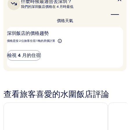
什
什麼時候最適合去深圳？
過
麼
我們的深圳飯店價格在 4 月時最低
去
時
24
候
小
最
價格
天氣
時
適
以
合
深圳飯店的價格趨勢
2
去
深
位
價格是按 2 位旅客住宿 1 晚的房價計算
圳？
成
人
住
檢視 4 月的住宿
宿
1
晚
為
條
件
所
查看旅客喜愛的水圍飯店評論
搜
尋
深圳中洲萬豪酒店
深圳前海華
到
的
價
格。
價