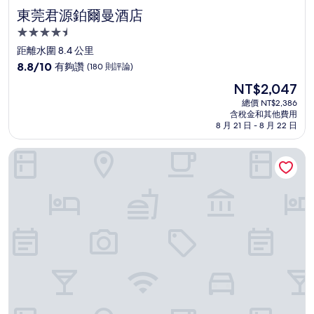
東莞君源鉑爾曼酒店
東莞君源鉑爾曼酒店
4.5
星
距離水圍 8.4 公里
級
8.8
8.8/10
有夠讚
(180 則評論)
住
分，
現
NT$2,047
滿
宿
在
分
總價 NT$2,386
價
含稅金和其他費用
10
格
8 月 21 日 - 8 月 22 日
分，
為
有
NT$2,047
深圳機場凱悦酒店
夠
讚，
(180
則
評
論)