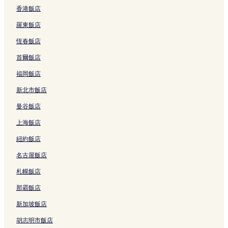
寶安的設有停車場的飯店
香港飯店
寶安的提供免費早餐的飯店
羅東飯店
寶安的Spa 飯店
恆春飯店
寶安的親子飯店
首爾飯店
寶安的奢華飯店
福岡飯店
寶安的平價飯店
新北市飯店
寶安的高爾夫飯店
曼谷飯店
寶安的設有健身中心的飯店
上海飯店
深圳的寵物友善飯店
紐約飯店
鳳崗的提供免費早餐的飯店
名古屋飯店
沙井的奢華飯店
沙井的親子飯店
札幌飯店
沙井的商務飯店
那霸飯店
沙井的設有停車場的飯店
新加坡飯店
沙井的設有健身中心的飯店
胡志明市飯店