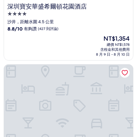
深圳寶安華盛希爾頓花園酒店
深圳寶安華盛希爾頓花園酒店
4.0
星
沙井，距離水圍 4.5 公里
級
8.8
8.8/10
有夠讚
(427 則評論)
住
分，
現
NT$1,354
滿
宿
在
分
總價 NT$1,578
價
含稅金和其他費用
10
格
8 月 9 日 - 8 月 10 日
分，
為
有
NT$1,354
深圳光明希爾頓花園酒店
夠
讚，
(427
則
評
論)