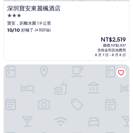
深圳寶安東麗楓酒店
深圳寶安東麗楓酒店
3.0
星
寶安，距離水圍 1.9 公里
級
10.0
10/10
好極了
(4 則評論)
住
分，
現
NT$2,519
滿
宿
在
分
總價 NT$2,937
價
含稅金和其他費用
10
格
8 月 7 日 - 8 月 8 日
分，
為
好
NT$2,519
東莞長安國際酒店
極
了，
(4
則
評
論)