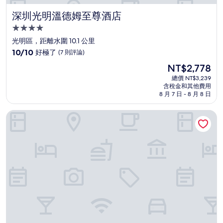
深圳光明溫德姆至尊酒店
深圳光明溫德姆至尊酒店
4.0
星
光明區，距離水圍 10.1 公里
級
10.0
10/10
好極了
(7 則評論)
住
分，
現
NT$2,778
滿
宿
在
分
總價 NT$3,239
價
含稅金和其他費用
10
格
8 月 7 日 - 8 月 8 日
分，
為
好
NT$2,778
深圳機場希爾頓花園酒店
極
了，
(7
則
評
論)