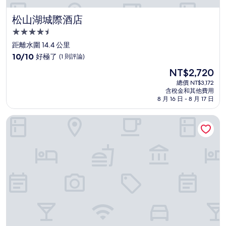
松山湖城際酒店
松山湖城際酒店
4.5
星
距離水圍 14.4 公里
級
10.0
10/10
好極了
(1 則評論)
住
分，
現
NT$2,720
滿
宿
在
分
總價 NT$3,172
價
含稅金和其他費用
10
格
8 月 16 日 - 8 月 17 日
分，
為
好
NT$2,720
深圳機場希爾頓逸林酒店
極
了，
(1
則
評
論)