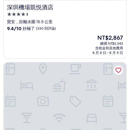
深圳機場凱悦酒店
深圳機場凱悦酒店
4.5
星
寶安，距離水圍 15.5 公里
級
9.4
9.4/10
好極了
(330 則評論)
住
分，
現
NT$2,867
滿
宿
在
分
總價 NT$3,343
價
含稅金和其他費用
10
格
8 月 8 日 - 8 月 9 日
分，
為
好
NT$2,867
深圳國際會展中心希爾頓酒店
極
了，
(330
則
評
論)