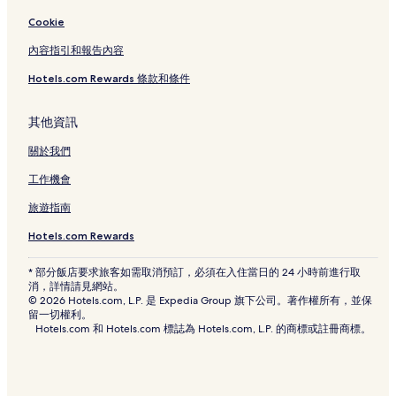
沙井 4 星級飯店
Cookie
沙井 3 星級飯店
內容指引和報告內容
懷德站附近的飯店
Hotels.com Rewards 條款和條件
會展城站附近的飯店
沙井站附近的飯店
其他資訊
海上田園東站附近的飯店
關於我們
大墩飯店
工作機會
松崗公園站附近的飯店
旅遊指南
松崗飯店
Hotels.com Rewards
沙井飯店
* 部分飯店要求旅客如需取消預訂，必須在入住當日的 24 小時前進行取
奕佳商場附近的飯店
消，詳情請見網站。
© 2026 Hotels.com, L.P. 是 Expedia Group 旗下公司。著作權所有，並保
長安公園附近的飯店
留一切權利。
Hotels.com 和 Hotels.com 標誌為 Hotels.com, L.P. 的商標或註冊商標。
長安廣場附近的飯店
新橋市民廣場附近的飯店
沙井西站附近的飯店