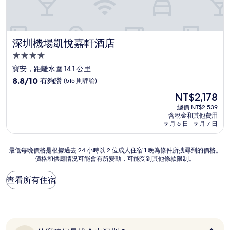
深圳機場凱悅嘉軒酒店
深圳機場凱悅嘉軒酒店
4.0
星
寶安，距離水圍 14.1 公里
級
8.8
8.8/10
有夠讚
(515 則評論)
住
分，
現
NT$2,178
滿
宿
在
分
總價 NT$2,539
價
含稅金和其他費用
10
格
9 月 6 日 - 9 月 7 日
分，
為
有
NT$2,178
夠
最
最低每晚價格是根據過去 24 小時以 2 位成人住宿 1 晚為條件所搜尋到的價格。
讚，
價格和供應情況可能會有所變動，可能受到其他條款限制。
低
(515
每
則
晚
查看所有住宿
評
價
論)
格
是
根
據