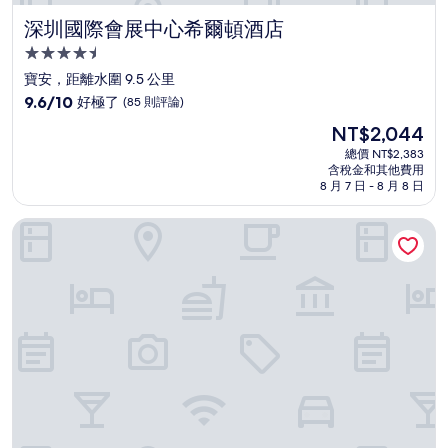
深圳國際會展中心希爾頓酒店
深圳國際會展中心希爾頓酒店
4.5
星
寶安，距離水圍 9.5 公里
級
9.6
9.6/10
好極了
(85 則評論)
住
分，
現
NT$2,044
滿
宿
在
分
總價 NT$2,383
價
含稅金和其他費用
10
格
8 月 7 日 - 8 月 8 日
分，
為
好
NT$2,044
深圳光明溫德姆至尊酒店
極
了，
(85
則
評
論)