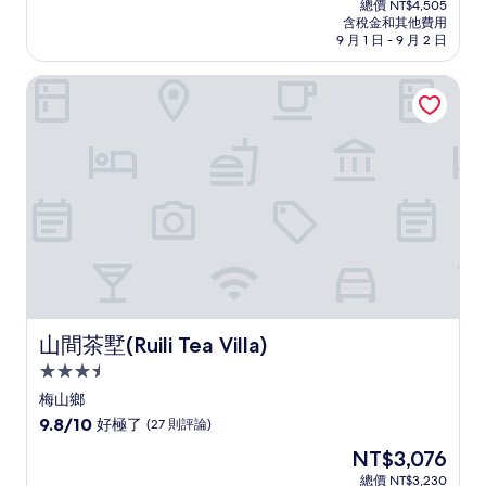
分
總價 NT$4,505
價
含稅金和其他費用
10
格
9 月 1 日 - 9 月 2 日
分，
為
太
NT$3,900
山間茶墅(Ruili Tea Villa)
棒
了，
(174
則
評
論)
山間茶墅(Ruili Tea Villa)
山間茶墅(Ruili Tea Villa)
3.5
星
梅山鄉
級
9.8
9.8/10
好極了
(27 則評論)
住
分，
現
NT$3,076
滿
宿
在
分
總價 NT$3,230