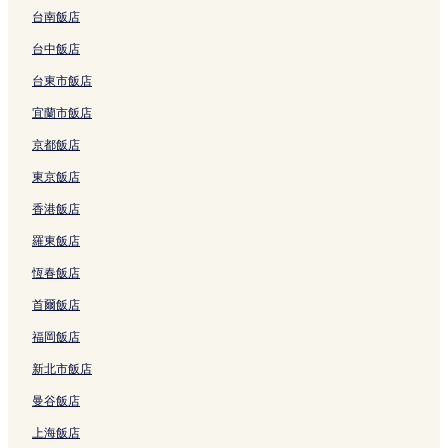
台南飯店
阿里山飯店
茶之道步道附近的飯店
台中飯店
阿里山國家森林遊樂區附近的飯店
台東市飯店
太平雲梯附近的飯店
宜蘭市飯店
姊妹潭附近的飯店
京都飯店
二延平山步道附近的飯店
東京飯店
圓潭生態園區附近的飯店
香港飯店
隙頂阿里山國家風景區附近的飯店
羅東飯店
奮起湖文史陳列館附近的飯店
恆春飯店
霞山附近的飯店
首爾飯店
瑞里飯店
福岡飯店
頂湖自然生態公園附近的飯店
新北市飯店
阿里山森林火車站附近的飯店
曼谷飯店
樂野迷糊步道附近的飯店
上海飯店
奮起湖老街附近的飯店