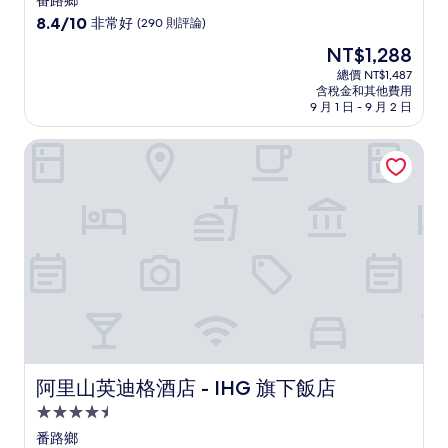
番路鄉
級
8.4
8.4/10
非常好
(290 則評論)
住
分，
現
NT$1,288
滿
宿
在
分
總價 NT$1,487
價
含稅金和其他費用
10
格
9 月 1 日 - 9 月 2 日
分，
為
非
NT$1,288
阿里山英迪格酒店 - IHG 旗下飯店
常
好，
(290
則
評
論)
阿里山英迪格酒店 - IHG 旗下飯店
阿里山英迪格酒店 - IHG 旗下飯店
4.5
星
番路鄉