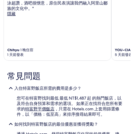
泳超讚，酒吧很愜意，原住民表演讓我們融入阿里山鄒
族的文化中。"
隱藏
Chihyu
1 晚住宿
YOU-CIAN
1 天前發表
5 天前發表
常見問題
入住特富野飯店所需的費用是多少？
您可在特富野找到最低 最低 NT$1,487 起 的熱門飯店，以
及符合自身預算和需求的選項。 如果正在找符合您所有要
求的
特富野平價飯店
，只需在 Hotels.com 上套用篩選條
件，以「價格：低至高」來排序搜尋結果即可。
如何找到特富野飯店的最佳優惠並獲得獎勵？