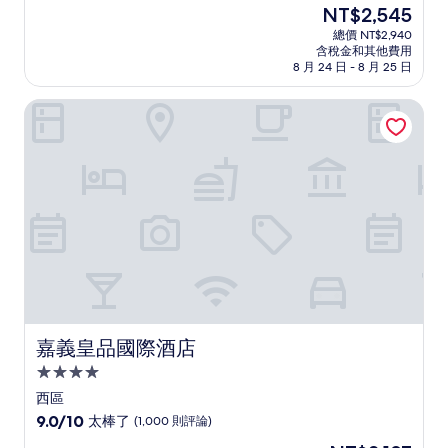
住
現
NT$2,545
滿
宿
在
分
總價 NT$2,940
價
含稅金和其他費用
10
格
8 月 24 日 - 8 月 25 日
分，
為
有
NT$2,545
嘉義皇品國際酒店
夠
讚，
(14
則
評
論)
嘉義皇品國際酒店
嘉義皇品國際酒店
4.0
星
西區
級
9.0
9.0/10
太棒了
(1,000 則評論)
住
分，