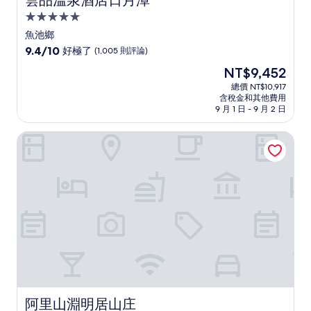
雲品溫泉酒店日月潭
5.0
星
魚池鄉
級
9.4
9.4/10
好極了
(1,005 則評論)
住
分，
現
NT$9,452
滿
宿
在
分
總價 NT$10,917
價
含稅金和其他費用
10
格
9 月 1 日 - 9 月 2 日
分，
為
好
NT$9,452
阿里山淵明居山庄
極
了，
(1,005
則
評
論)
阿里山淵明居山庄
阿里山淵明居山庄