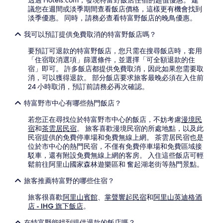
透過 Hotels.com，發現特富野飯店住宿的超值優惠。 建
議您在週間或淡季期間查看飯店價格，這樣更有機會找到
淡季優惠。 同時，請務必查看特富野飯店的晚鳥優惠。
我可以預訂提供免費取消的特富野飯店嗎？
要預訂可退款的特富野飯店，您只需在搜尋飯店時，套用
「住宿取消選項」篩選條件，並選擇「可全額退款的住
宿」即可。 許多飯店都提供免費取消，因此如果您需要取
消，可以獲得退款。 部分飯店要求旅客最晚必須在入住前
24 小時取消，預訂前請務必再次確認。
特富野市中心有哪些熱門飯店？
若您正在尋找位於特富野市中心的飯店，不妨考慮
漫境民
宿
和
茶雲居民宿
。 旅客喜歡漫境民宿的所處地點，以及此
民宿提供的免費停車場和免費無線上網。 茶雲居民宿也是
位於市中心的熱門民宿，不僅有免費停車場和免費區域接
駁車，還有附設免費無線上網的客房。 入住這些飯店可輕
鬆前往阿里山國家森林遊樂區和 奮起湖老街等熱門景點。
旅客推薦特富野的哪些住宿？
旅客很喜歡
阿里山賓館
、
掌聲響起民宿
和
阿里山英迪格酒
店 - IHG 旗下飯店
。
在特富野能找到提供退款的飯店嗎？