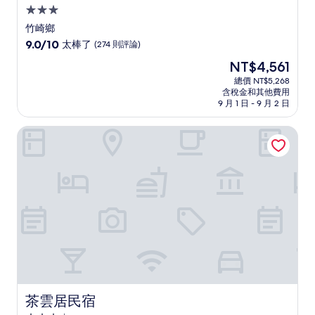
3.0
星
竹崎鄉
級
9.0
9.0/10
太棒了
(274 則評論)
住
分，
現
NT$4,561
滿
宿
在
分
總價 NT$5,268
價
含稅金和其他費用
10
格
9 月 1 日 - 9 月 2 日
分，
為
太
NT$4,561
茶雲居民宿
棒
了，
(274
則
評
論)
茶雲居民宿
茶雲居民宿