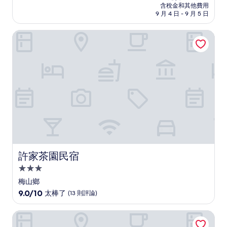
價
含稅金和其他費用
10
格
9 月 4 日 - 9 月 5 日
分，
為
好
NT$3,076
許家茶園民宿
極
了，
(27
則
評
論)
許家茶園民宿
許家茶園民宿
3.0
星
梅山鄉
級
9.0
9.0/10
太棒了
(13 則評論)
住
分，
滿
宿
蘭桂坊花園酒店
分