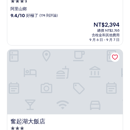
3.5
星
阿里山鄉
級
9.4
9.4/10
好極了
(174 則評論)
住
分，
現
NT$2,394
滿
宿
在
分
總價 NT$2,765
價
含稅金和其他費用
10
格
9 月 6 日 - 9 月 7 日
分，
為
好
NT$2,394
奮起湖大飯店
極
了，
(174
則
評
論)
奮起湖大飯店
奮起湖大飯店
3.0