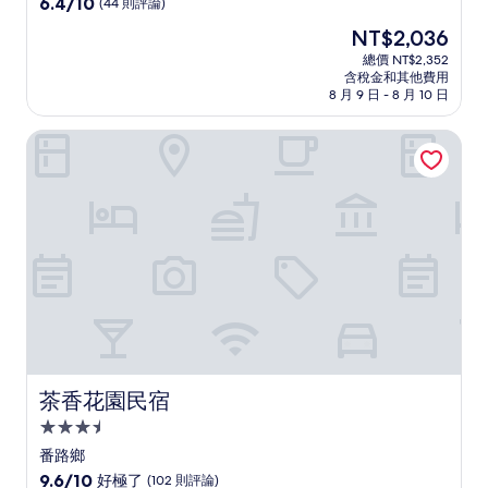
6.4
6.4/10
(44 則評論)
住
分，
現
NT$2,036
滿
宿
在
分
總價 NT$2,352
價
含稅金和其他費用
10，
格
8 月 9 日 - 8 月 10 日
(44
為
則
NT$2,036
茶香花園民宿
評
論)
茶香花園民宿
茶香花園民宿
3.5
星
番路鄉
級
9.6
9.6/10
好極了
(102 則評論)