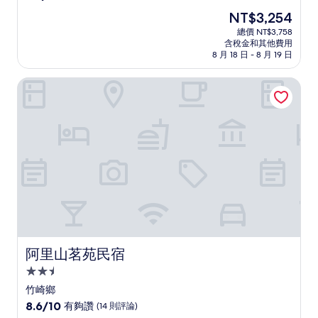
住
分，
現
NT$3,254
滿
宿
在
分
總價 NT$3,758
價
含稅金和其他費用
10
格
8 月 18 日 - 8 月 19 日
分，
為
好
NT$3,254
阿里山茗苑民宿
極
了，
(102
則
評
論)
阿里山茗苑民宿
阿里山茗苑民宿
2.5
星
竹崎鄉
級
8.6
8.6/10
有夠讚
(14 則評論)
分，