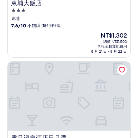
東埔大飯店
東埔大飯店
3.0
星
東埔
級
7.6
7.6/10
不錯哦
(184 則評論)
住
分，
現
NT$1,302
滿
宿
在
分
總價 NT$1,503
價
含稅金和其他費用
10
格
8 月 21 日 - 8 月 22 日
分，
為
不
NT$1,302
雲品溫泉酒店日月潭
錯
哦，
(184
則
評
論)
雲品溫泉酒店日月潭