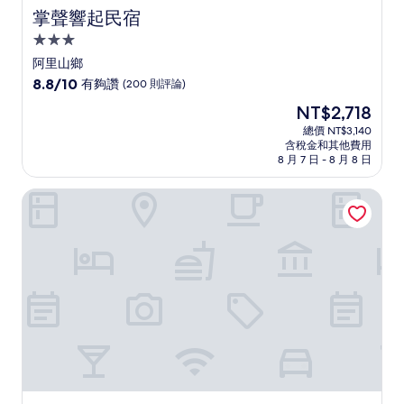
掌聲響起民宿
掌聲響起民宿
3.0
星
阿里山鄉
級
8.8
8.8/10
有夠讚
(200 則評論)
住
分，
現
NT$2,718
滿
宿
在
分
總價 NT$3,140
價
含稅金和其他費用
10
格
8 月 7 日 - 8 月 8 日
分，
為
有
NT$2,718
東埔大飯店
夠
讚，
(200
則
評
論)