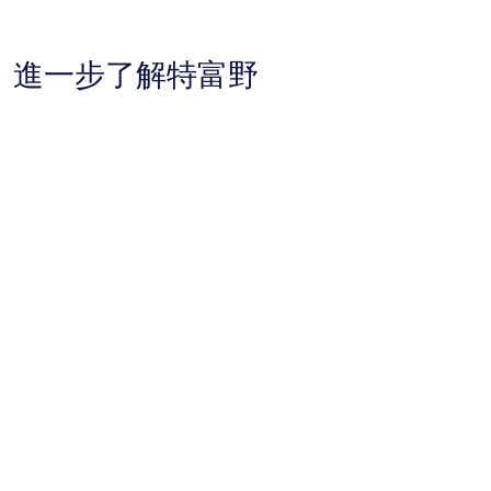
搜
尋
到
進一步了解特富野
的
價
格。
價
格
和
供
應
情
況
可
能
會
有
所
變
動，
可
能
受
到
其