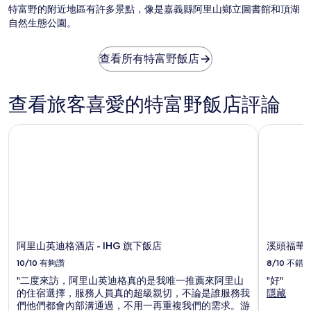
特富野的附近地區有許多景點，像是嘉義縣阿里山鄉立圖書館和頂湖
他
自然生態公園。
條
款
限
查看所有特富野飯店
制。
查看旅客喜愛的特富野飯店評論
阿里山英迪格酒店 - IHG 旗下飯店
溪頭福華
阿里山英迪格酒店 - IHG 旗下飯店
溪頭福華
10/10
有夠讚
8/10
不錯
"二度來訪，阿里山英迪格真的是我唯一推薦來阿里山
"好"
的住宿選擇，服務人員真的超級親切，不論是誰服務我
隱藏
們他們都會內部溝通過，不用一再重複我們的需求。游