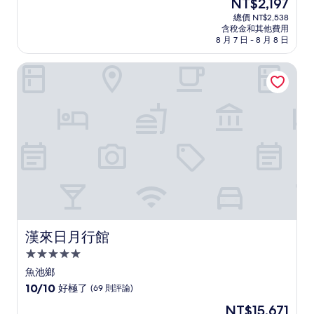
現
NT$2,197
滿
宿
在
分
總價 NT$2,538
價
含稅金和其他費用
10
格
8 月 7 日 - 8 月 8 日
分，
為
太
NT$2,197
漢來日月行館
棒
了，
(1,000
則
評
論)
漢來日月行館
漢來日月行館
5.0
星
魚池鄉
級
10.0
10/10
好極了
(69 則評論)
住
分，
現
NT$15,671
滿