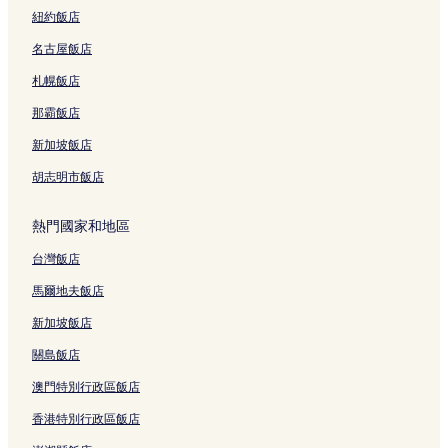
紐約飯店
一三一四觀景台附近的飯店
名古屋飯店
嘉義縣阿里山鄉立圖書館附近的飯店
沼平公園附近的飯店
札幌飯店
阿里山附近的飯店
那霸飯店
三寶山靈嚴襌寺附近的飯店
新加坡飯店
嘉義縣的提供無線上網的飯店
胡志明市飯店
嘉義縣的提供免費早餐的飯店
熱門國家和地區
嘉義縣的設有停車場的飯店
台灣飯店
竹崎的設有停車場的飯店
竹崎的提供免費早餐的飯店
馬爾地夫飯店
阿里山的設有停車場的飯店
新加坡飯店
民雄的設有停車場的飯店
關島飯店
中埔的設有停車場的飯店
澳門特別行政區飯店
梅山的提供免費早餐的飯店
香港特別行政區飯店
梅山的設有停車場的飯店