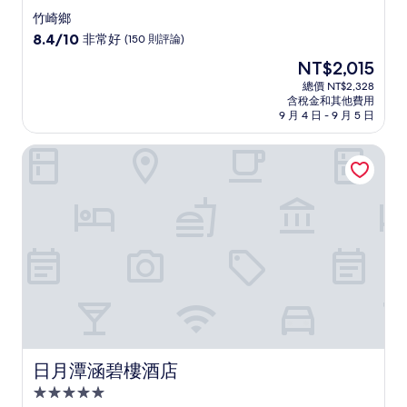
星
竹崎鄉
級
8.4
8.4/10
非常好
(150 則評論)
住
分，
現
NT$2,015
滿
宿
在
分
總價 NT$2,328
價
含稅金和其他費用
10
格
9 月 4 日 - 9 月 5 日
分，
為
非
NT$2,015
日月潭涵碧樓酒店
常
好，
(150
則
評
論)
日月潭涵碧樓酒店
日月潭涵碧樓酒店
5.0