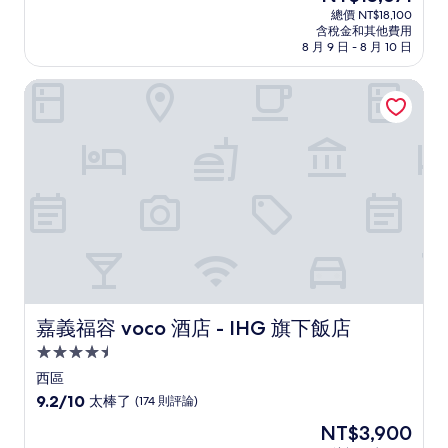
宿
在
分
總價 NT$18,100
價
含稅金和其他費用
10
格
8 月 9 日 - 8 月 10 日
分，
為
好
NT$15,671
嘉義福容 voco 酒店 - IHG 旗下飯店
極
了，
(69
則
評
論)
嘉義福容 voco 酒店 - IHG 旗下飯店
嘉義福容 voco 酒店 - IHG 旗下飯店
4.5
星
西區
級
9.2
9.2/10
太棒了
(174 則評論)
住
分，
現
NT$3,900
滿
宿
在