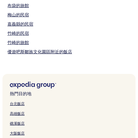
布袋的旅館
梅山的民宿
嘉義縣的民宿
竹崎的民宿
竹崎的旅館
優遊吧斯鄒族文化園區附近的飯店
樹靈塔附近的飯店
天長地久橋附近的飯店
豐山村飯店
隙頂二延平步道觀雲平台附近的飯店
熱門目的地
中正飯店
台北飯店
竹崎飯店
高雄飯店
受鎮宮附近的飯店
礁溪飯店
紫雲寺附近的飯店
大阪飯店
達娜伊谷自然生態公園附近的飯店