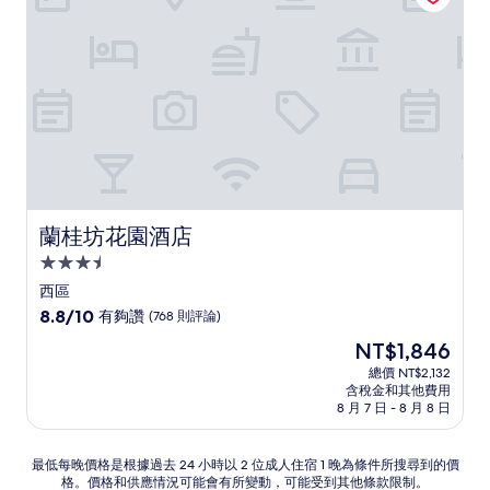
10
分，
太
棒
了，
(13
則
評
論)
蘭桂坊花園酒店
蘭桂坊花園酒店
3.5
星
西區
級
8.8
8.8/10
有夠讚
(768 則評論)
住
分，
現
NT$1,846
滿
宿
在
分
總價 NT$2,132
價
含稅金和其他費用
10
格
8 月 7 日 - 8 月 8 日
分，
為
有
NT$1,846
夠
最
最低每晚價格是根據過去 24 小時以 2 位成人住宿 1 晚為條件所搜尋到的價
讚，
格。價格和供應情況可能會有所變動，可能受到其他條款限制。
低