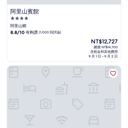
阿里山賓館
阿里山賓館
4.0
星
阿里山鄉
級
8.8
8.8/10
有夠讚
(1,000 則評論)
住
分，
現
NT$12,727
滿
宿
在
分
總價 NT$14,700
價
含稅金和其他費用
10
格
9 月 1 日 - 9 月 2 日
分，
為
有
NT$12,727
兆品酒店嘉義
夠
讚，
(1,000
則
評
論)