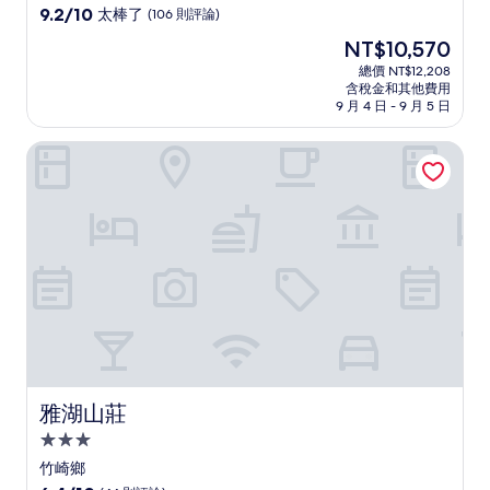
級
9.2
9.2/10
太棒了
(106 則評論)
住
分，
現
NT$10,570
滿
宿
在
分
總價 NT$12,208
價
含稅金和其他費用
10
格
9 月 4 日 - 9 月 5 日
分，
為
太
NT$10,570
雅湖山莊
棒
了，
(106
則
評
論)
雅湖山莊
雅湖山莊
3.0
星
竹崎鄉
級