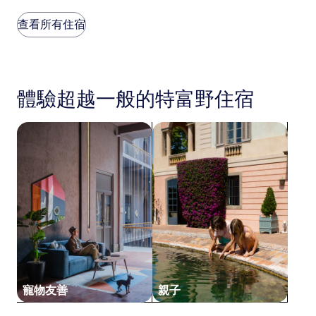
(768
每
則
晚
查看所有住宿
評
價
論)
格
是
根
據
體驗超越一般的特富野住宿
過
去
24
搜尋寵物友善住宿
搜尋親子住宿
小
時
以
2
位
成
人
住
宿
1
晚
為
條
寵物友善
親子
件
所