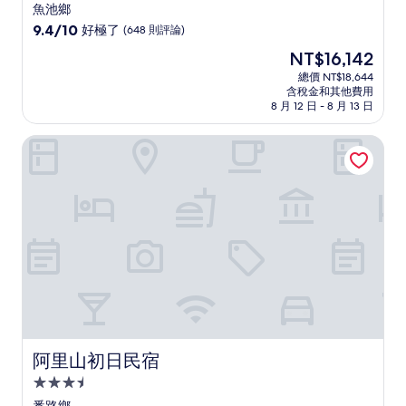
星
魚池鄉
級
9.4
9.4/10
好極了
(648 則評論)
住
分，
現
NT$16,142
滿
宿
在
分
總價 NT$18,644
價
含稅金和其他費用
10
格
8 月 12 日 - 8 月 13 日
分，
為
好
NT$16,142
阿里山初日民宿
極
了，
(648
則
評
論)
阿里山初日民宿
阿里山初日民宿
3.5
星