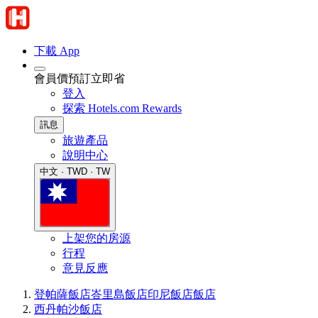
下載 App
會員價預訂立即省
登入
探索 Hotels.com Rewards
訊息
旅遊產品
說明中心
中文 · TWD · TW
上架您的房源
行程
意見反應
登帕薩飯店
峇里島飯店
印尼飯店
飯店
西丹帕沙飯店