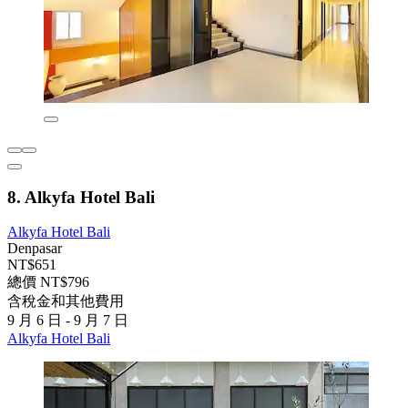
8. Alkyfa Hotel Bali
Alkyfa Hotel Bali
Denpasar
NT$651
總價 NT$796
含稅金和其他費用
9 月 6 日 - 9 月 7 日
Alkyfa Hotel Bali