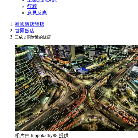
行程
意見反應
韓國飯店
飯店
首爾飯店
三成 2 洞附近的飯店
相片由 hippokathy88 提供