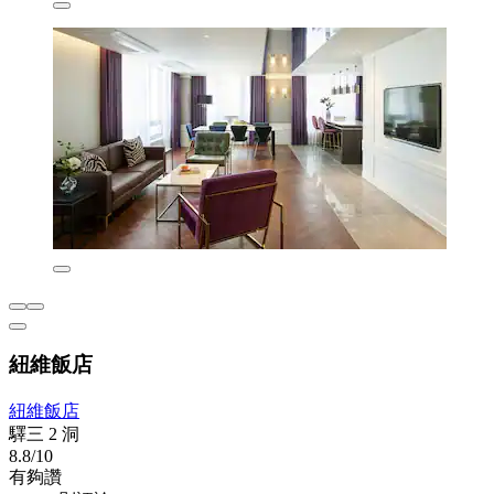
紐維飯店
紐維飯店
驛三 2 洞
8.8/10
有夠讚