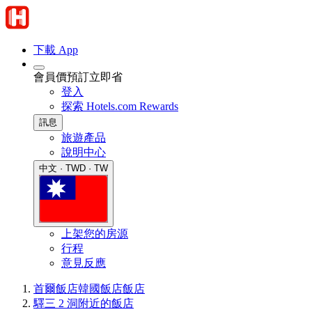
下載 App
會員價預訂立即省
登入
探索 Hotels.com Rewards
訊息
旅遊產品
說明中心
中文 · TWD · TW
上架您的房源
行程
意見反應
首爾飯店
韓國飯店
飯店
驛三 2 洞附近的飯店