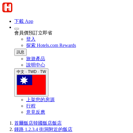
下載 App
會員價預訂立即省
登入
探索 Hotels.com Rewards
訊息
旅遊產品
說明中心
中文 · TWD · TW
上架您的房源
行程
意見反應
首爾飯店
韓國飯店
飯店
鍾路 1.2.3.4 街洞附近的飯店