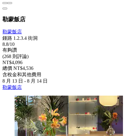
勒蒙飯店
勒蒙飯店
鍾路 1.2.3.4 街洞
8.8/10
有夠讚
(268 則評論)
NT$4,096
總價 NT$4,536
含稅金和其他費用
8 月 13 日 - 8 月 14 日
勒蒙飯店