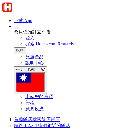
下載 App
會員價預訂立即省
登入
探索 Hotels.com Rewards
訊息
旅遊產品
說明中心
中文 · TWD · TW
上架您的房源
行程
意見反應
首爾飯店
韓國飯店
飯店
鍾路 1.2.3.4 街洞附近的飯店