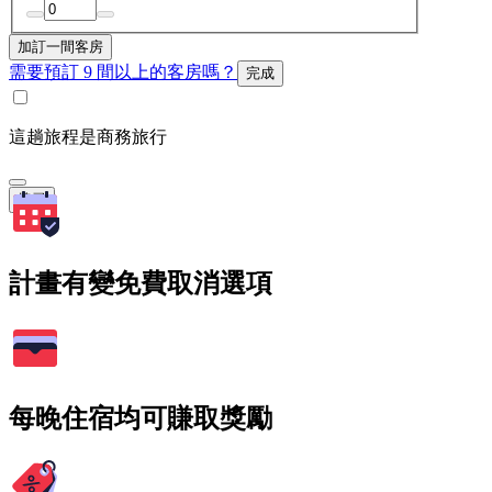
加訂一間客房
需要預訂 9 間以上的客房嗎？
完成
這趟旅程是商務旅行
搜尋
計畫有變免費取消選項
每晚住宿均可賺取獎勵