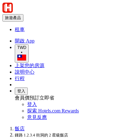
旅遊產品
租車
開啟 App
TWD
•
上架您的房源
說明中心
行程
登入
會員價預訂立即省
登入
探索 Hotels.com Rewards
意見反應
飯店
鍾路 1.2.3.4 街洞的 2 星級飯店