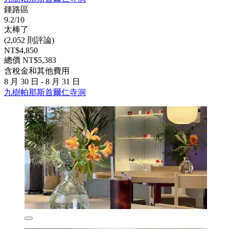
鍾路區
9.2/10
太棒了
(2,052 則評論)
NT$4,850
總價 NT$5,383
含稅金和其他費用
8 月 30 日 - 8 月 31 日
九樹帕那斯首爾仁寺洞