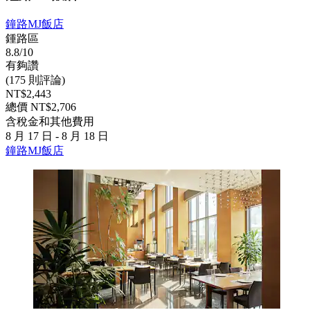
鐘路MJ飯店
鍾路區
8.8/10
有夠讚
(175 則評論)
NT$2,443
總價 NT$2,706
含稅金和其他費用
8 月 17 日 - 8 月 18 日
鐘路MJ飯店