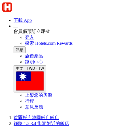
下載 App
會員價預訂立即省
登入
探索 Hotels.com Rewards
訊息
旅遊產品
說明中心
中文 · TWD · TW
上架您的房源
行程
意見反應
首爾飯店
韓國飯店
飯店
鍾路 1.2.3.4 街洞附近的飯店