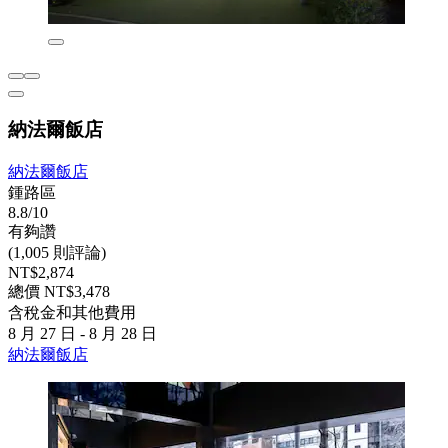
納法爾飯店
納法爾飯店
鍾路區
8.8/10
有夠讚
(1,005 則評論)
NT$2,874
總價 NT$3,478
含稅金和其他費用
8 月 27 日 - 8 月 28 日
納法爾飯店