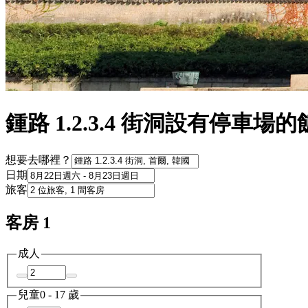
鍾路 1.2.3.4 街洞設有停車場
想要去哪裡？
日期
旅客
客房 1
成人
兒童
0 - 17 歲