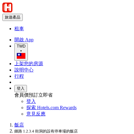
旅遊產品
租車
開啟 App
TWD
•
上架您的房源
說明中心
行程
登入
會員價預訂立即省
登入
探索 Hotels.com Rewards
意見反應
飯店
鍾路 1.2.3.4 街洞的設有停車場的飯店