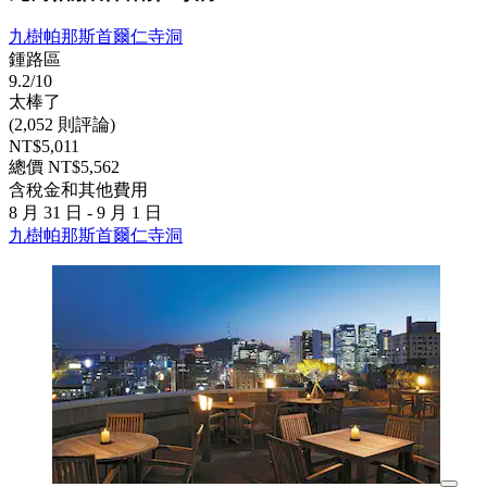
九樹帕那斯首爾仁寺洞
鍾路區
9.2/10
太棒了
(2,052 則評論)
NT$5,011
總價 NT$5,562
含稅金和其他費用
8 月 31 日 - 9 月 1 日
九樹帕那斯首爾仁寺洞