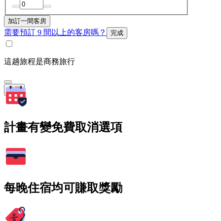
加訂一間客房
需要預訂 9 間以上的客房嗎？
完成
這趟旅程是商務旅行
搜尋
計畫有變免費取消選項
每晚住宿均可賺取獎勵