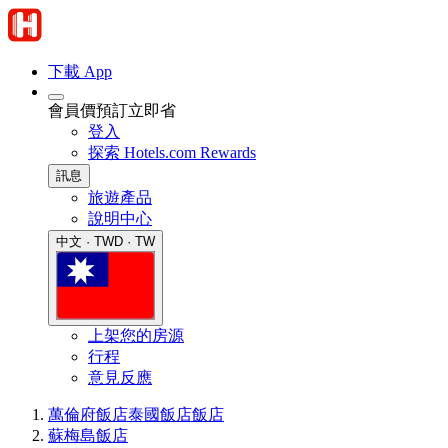
下載 App
會員價預訂立即省
登入
探索 Hotels.com Rewards
訊息
旅遊產品
說明中心
中文 · TWD · TW
上架您的房源
行程
意見反應
萬倫府飯店
泰國飯店
飯店
蘇梅島飯店