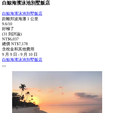
白鯨海濱泳池別墅飯店
白鯨海濱泳池別墅飯店
距離邦波海灘 1 公里
9.6/10
好極了
(31 則評論)
NT$6,037
總價 NT$7,178
含稅金和其他費用
9 月 9 日 - 9 月 10 日
白鯨海濱泳池別墅飯店