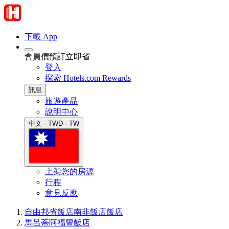
下載 App
會員價預訂立即省
登入
探索 Hotels.com Rewards
訊息
旅遊產品
說明中心
中文 · TWD · TW
上架您的房源
行程
意見反應
自由邦省飯店
南非飯店
飯店
馬呂蒂阿福豐飯店