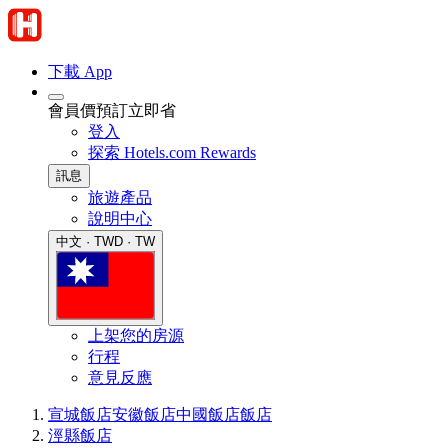
下載 App
會員價預訂立即省
登入
探索 Hotels.com Rewards
訊息
旅遊產品
說明中心
中文 · TWD · TW
上架您的房源
行程
意見反應
宣城飯店
安徽飯店
中國飯店
飯店
涇縣飯店