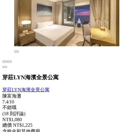
芽莊LYN海濱全景公寓
芽莊LYN海濱全景公寓
陳富海灘
7.4/10
不錯哦
(18 則評論)
NT$1,080
總價 NT$1,225
含稅金和其他費用