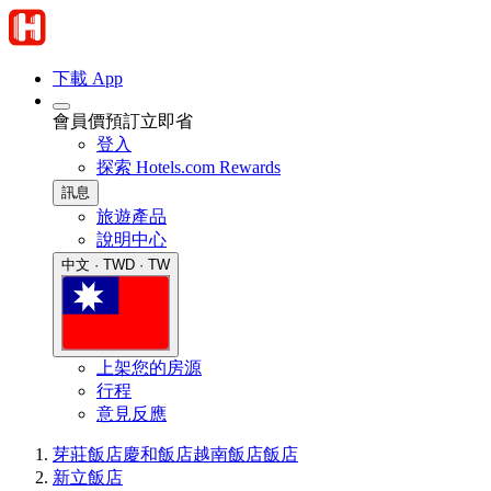
下載 App
會員價預訂立即省
登入
探索 Hotels.com Rewards
訊息
旅遊產品
說明中心
中文 · TWD · TW
上架您的房源
行程
意見反應
芽莊飯店
慶和飯店
越南飯店
飯店
新立飯店