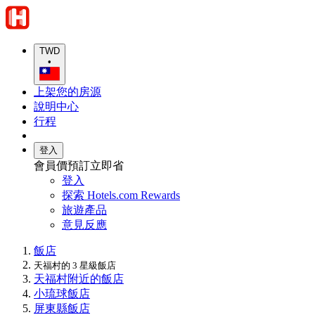
TWD
•
上架您的房源
說明中心
行程
登入
會員價預訂立即省
登入
探索 Hotels.com Rewards
旅遊產品
意見反應
飯店
天福村的 3 星級飯店
天福村附近的飯店
小琉球飯店
屏東縣飯店