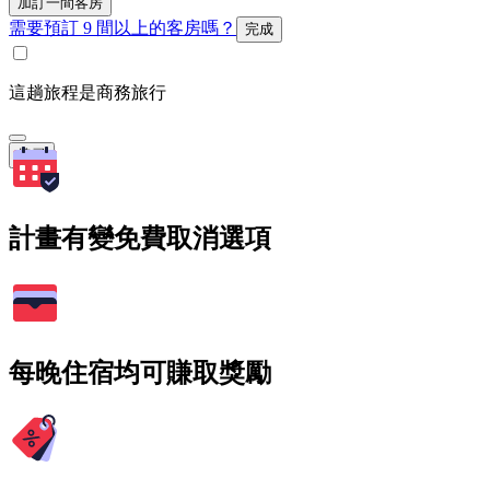
加訂一間客房
需要預訂 9 間以上的客房嗎？
完成
這趟旅程是商務旅行
搜尋
計畫有變免費取消選項
每晚住宿均可賺取獎勵