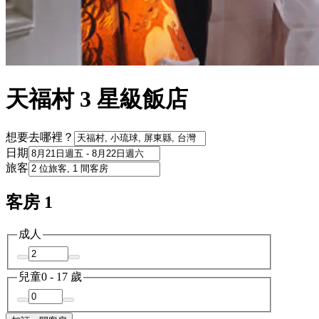
天福村 3 星級飯店
想要去哪裡？
日期
旅客
客房 1
成人
兒童
0 - 17 歲