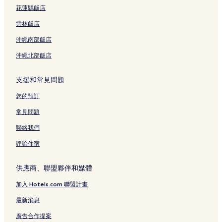
玉兔鉛筆學校附近的飯店
花蓮縣飯店
冬山老街附近的飯店
雲林飯店
鴨寮故事館附近的飯店
沖繩南部飯店
羅東自然教育中心附近的飯店
沖繩北部飯店
斑比山丘附近的飯店
蘇澳飯店
支援和常見問題
羅東夜市附近的飯店
您的預訂
國立傳統藝術中心附近的飯店
常見問題
宜蘭縣飯店
聯絡我們
奇麗灣珍奶文化館附近的飯店
評論住宿
宜農牧場附近的飯店
武荖坑風景區附近的飯店
供應商、聯盟夥伴和媒體
五結飯店
加入 Hotels.com 聯盟計畫
茅埔城古道附近的飯店
最新消息
宜蘭火車站附近的飯店
廣告合作提案