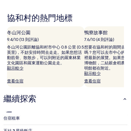
根
據
過
協和村的熱門地標
去
24
小
冬山河公園
鴨寮故事館
時
以
9.4/10 (13 則評論)
7.6/10 (4 則評論)
2
冬山河公園距離協和村市中心 0.8 公里 (0.5
想要在協和村的期間去看
位
英里)，不妨安排時間去走走。如果您想活
嗎？您可以去市中心的鴨
成
動筋骨、散散步，可以到附近的羅東林業
裡最新的展覽。如果您想
人
文化園區和羅東運動公園走走。
博物館，二結穀倉稻農文
住
顯示較少
明館都在附近。
宿
顯示較少
1
查看住宿
查看住宿
晚
為
條
繼續探索
件
所
搜
尋
到
住宿
租車
的
價
五結 3 星級飯店