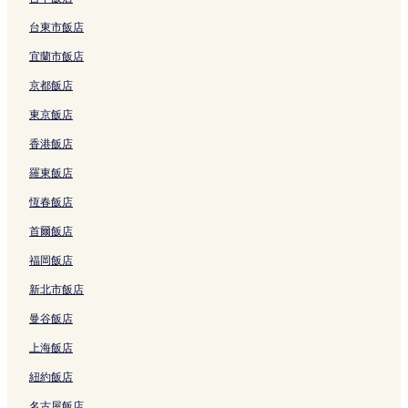
羅東文化工場附近的飯店
二結王公廟附近的飯店
台東市飯店
群英村飯店
宜蘭市飯店
南方澳漁港附近的飯店
京都飯店
珍珠社區活動中心附近的飯店
東京飯店
二結穀倉稻農文化館附近的飯店
香港飯店
松樹門湧泉公園附近的飯店
羅東飯店
宜蘭三清宮附近的飯店
恆春飯店
東港榕樹公園附近的飯店
首爾飯店
博士鴨觀光工廠附近的飯店
福岡飯店
壯圍沙丘公園附近的飯店
新北市飯店
羅東林業文化園區附近的飯店
曼谷飯店
蠟藝彩繪館附近的飯店
上海飯店
羅東飯店
紐約飯店
宜蘭餅發明館附近的飯店
名古屋飯店