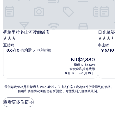
香格里拉冬山河渡假飯店
日光綠築
香格里拉冬山河渡假飯店
日光綠築
3.0
3.5
星
星
五結鄉
冬山鄉
級
8.6
級
9.6
8.6/10
9.6/10
有夠讚
(200 則評論)
分，
分，
住
住
現
NT$2,880
滿
滿
宿
宿
在
分
分
總價 NT$3,024
價
10
10
含稅金和其他費用
格
分，
分，
8 月 12 日 - 8 月 13 日
為
有
好
NT$2,880
夠
極
最
最低每晚價格是根據過去 24 小時以 2 位成人住宿 1 晚為條件所搜尋到的價格。
讚，
了，
價格和供應情況可能會有所變動，可能受到其他條款限制。
低
(200
(65
每
則
則
晚
評
評
查看更多住宿
價
論)
論)
格
是