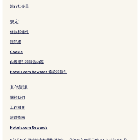
冬山的親子飯店
旅行社專員
冬山的設有游泳池的飯店
冬山的提供免費早餐的飯店
規定
冬山的設有停車場的飯店
條款和條件
冬山的商務飯店
隱私權
冬山的性別友善飯店
Cookie
冬山的寵物友善飯店
內容指引和報告內容
冬山的奢華飯店
Hotels.com Rewards 條款和條件
冬山的平價飯店
五結的提供免費早餐的飯店
其他資訊
五結的平價飯店
關於我們
五結的奢華飯店
工作機會
五結的寵物友善飯店
旅遊指南
五結的商務飯店
Hotels.com Rewards
五結的設有停車場的飯店