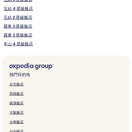
格。
價
五結 4 星級飯店
格
五結 2 星級飯店
和
供
羅東 3 星級飯店
應
情
羅東 2 星級飯店
況
冬山 4 星級飯店
可
能
冬山 2 星級飯店
會
有
冬山 3 星級飯店
所
協和村飯店
變
熱門目的地
動，
冬山河公園附近的飯店
可
台北飯店
能
礁溪飯店
受
高雄飯店
頂寮城隍廟附近的飯店
到
礁溪飯店
其
冬山河生態公園附近的飯店
他
大阪飯店
條
二結庄生活文化館附近的飯店
款
台南飯店
宜蘭伯朗大道附近的飯店
限
制。
台中飯店