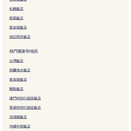
宜蘭市飯店
札幌飯店
羅東車站附近的飯店
宜蘭觀光工廠附近的飯店
那霸飯店
冬山飯店
新加坡飯店
羅莊櫻花步道附近的飯店
胡志明市飯店
蘇澳新站附近的飯店
熱門國家和地區
北城天主教堂附近的飯店
台灣飯店
聖湖山附近的飯店
馬爾地夫飯店
中興文化創意園區附近的飯店
蘇澳冷泉附近的飯店
新加坡飯店
仁山植物園附近的飯店
關島飯店
安農溪分洪堰風景區附近的飯店
澳門特別行政區飯店
無尾港水鳥保護區附近的飯店
香港特別行政區飯店
竹林里飯店
澎湖縣飯店
冬山河生態綠舟附近的飯店
沖繩中部飯店