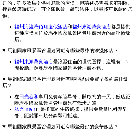
是的，許多飯店提供可退款的房價，但請務必查看取消期限。
搜尋飯店時選取「可全額退款」篩選條件，以尋找可退款的房
價。
福州海灜灣佰翔度假酒店
和
福州東湖萬豪酒店
都是提供
這種房價且位於馬祖國家風景區管理處附近的高評價飯
店。
馬祖國家風景區管理處附近有哪些最棒的浪漫飯店？
福州東湖萬豪酒店
是浪漫住宿的理想選擇，這裡有：5
間餐廳。距離馬祖國家風景區管理處不遠。
馬祖國家風景區管理處附近有哪些提供免費早餐的最佳飯
店？
在
日光春和
享用免費歐陸早餐，開啟您的一天；飯店距
離馬祖國家風景區管理處只有幾步之遙。
沐光 B&B
也是推薦的住宿選擇，提供免費當地料理早
餐，距離開車幾分鐘即可抵達。
馬祖國家風景區管理處附近有哪些最好的豪華飯店？