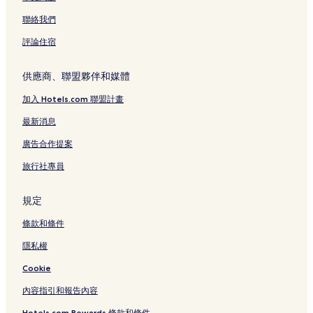
芽莊飯店
聯絡我們
芽莊附近的飯店
評論住宿
柑林飯店
金蘭灣機場附近的飯店
供應商、聯盟夥伴和媒體
芽莊 I-Resort 熱礦泉附近的飯店
加入 Hotels.com 聯盟計畫
泥漿溫泉樂園附近的飯店
最新消息
永泰飯店
廣告合作提案
芽莊大教堂附近的飯店
旅行社專員
寧凡飯店
勒坦東維肯廣場購物中心附近的飯店
規定
寧凡灣附近的飯店
條款和條件
杜延慶藝廊附近的飯店
隱私權
永福飯店
Cookie
寶納加湛塔附近的飯店
內容指引和報告內容
門島附近的飯店
Hotels.com Rewards 條款和條件