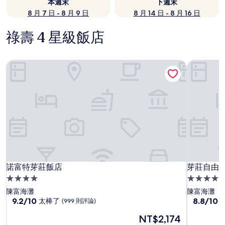
本週末
下週末
8 月 7 日 - 8 月 9 日
8 月 14 日 - 8 月 16 日
祿壽 4 星級飯店
諾富特芽莊飯店
芽莊自由
諾富特芽莊飯店
芽莊自由
諾富特芽莊飯店
芽莊自由
4.0
4.0
星
星
陳富海灘
陳富海灘
級
9.2
級
8.8
9.2/10
8.8/10
太棒了
(999 則評論)
分，
分，
住
住
現
NT$2,174
滿
滿
宿
宿