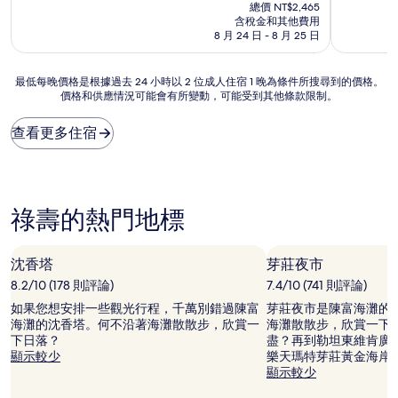
在
分
分
總價 NT$2,465
價
10
10
含稅金和其他費用
格
分，
分，
8 月 24 日 - 8 月 25 日
為
太
有
NT$2,174
棒
夠
最
最低每晚價格是根據過去 24 小時以 2 位成人住宿 1 晚為條件所搜尋到的價格。
了，
讚，
價格和供應情況可能會有所變動，可能受到其他條款限制。
低
(999
(636
每
則
則
晚
評
評
查看更多住宿
價
論)
論)
格
是
根
據
祿壽的熱門地標
過
去
24
沈香塔
芽莊夜市
小
8.2/10 (178 則評論)
7.4/10 (741 則評論)
時
以
如果您想安排一些觀光行程，千萬別錯過陳富
芽莊夜市是陳富海灘的
2
海灘的沈香塔。何不沿著海灘散散步，欣賞一
海灘散散步，欣賞一下
位
下日落？
盡？再到勒坦東維肯廣
成
顯示較少
樂天瑪特芽莊黃金海岸
人
顯示較少
住