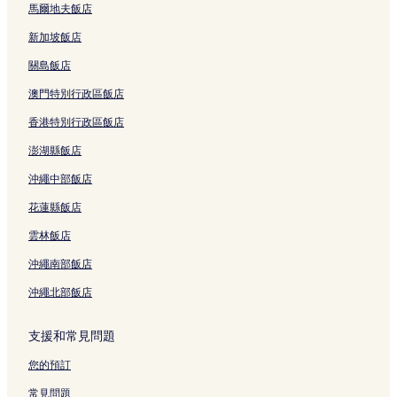
福祿飯店
馬爾地夫飯店
陳富海灘飯店
新加坡飯店
珍珠高爾夫俱樂部附近的飯店
關島飯店
芽庄港附近的飯店
澳門特別行政區飯店
富隆飯店
香港特別行政區飯店
慶和博物館附近的飯店
澎湖縣飯店
永海飯店
沖繩中部飯店
四月二日廣場附近的飯店
花蓮縣飯店
路易斯安那啤酒廠附近的飯店
雲林飯店
吉利飯店
沖繩南部飯店
100!蛋泥浴附近的飯店
沖繩北部飯店
福綏村飯店
龍城畫廊附近的飯店
支援和常見問題
鑽石灣高爾夫球場附近的飯店
您的預訂
珍珠海灘附近的飯店
常見問題