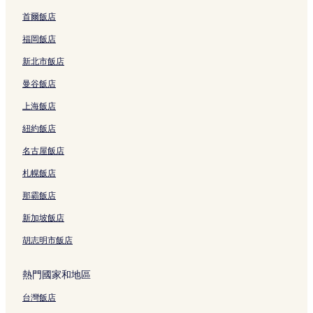
芽莊的平價飯店
首爾飯店
芽莊的提供免費早餐的飯店
福岡飯店
芽莊的性別友善飯店
新北市飯店
芽莊的寵物友善飯店
曼谷飯店
芽莊的Spa 飯店
上海飯店
芽莊的商務飯店
紐約飯店
芽莊的設有游泳池的飯店
名古屋飯店
柑林的提供免費早餐的飯店
柑林的Spa 飯店
札幌飯店
柑林的設有健身中心的飯店
那霸飯店
永福的設有停車場的飯店
新加坡飯店
祿壽的親子飯店
胡志明市飯店
祿壽的奢華飯店
熱門國家和地區
祿壽的海灘飯店
台灣飯店
沈香塔附近的飯店