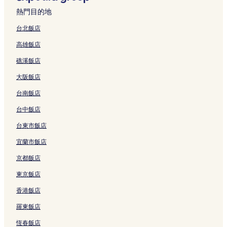
變
柑林的度假村
熱門目的地
動，
永海的海灘飯店
可
台北飯店
能
永海的親子飯店
受
高雄飯店
到
永海的設有停車場的飯店
其
礁溪飯店
永海的設有游泳池的飯店
他
條
大阪飯店
新立的設有健身中心的飯店
款
台南飯店
限
新立的設有游泳池的飯店
制。
新立的親子飯店
台中飯店
新立的海灘飯店
台東市飯店
芽莊的溫泉飯店
宜蘭市飯店
芽莊的設有廚房的飯店
京都飯店
芽莊的親子飯店
東京飯店
芽莊的高爾夫飯店
香港飯店
芽莊的奢華飯店
羅東飯店
芽莊的海灘飯店
恆春飯店