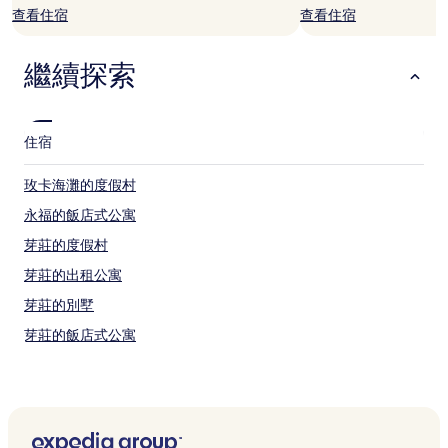
宿
查看住宿
查看住宿
1
晚
為
繼續探索
條
件
所
搜
住宿
尋
到
的
玫卡海灘的度假村
價
永福的飯店式公寓
格。
價
芽莊的度假村
格
和
芽莊的出租公寓
供
芽莊的別墅
應
情
芽莊的飯店式公寓
況
可
芽莊的旅館
能
永海的出租公寓
會
有
新立的飯店式公寓
所