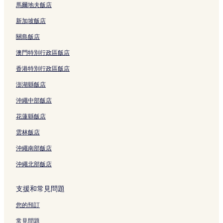
美瑤島附近的飯店
馬爾地夫飯店
芽莊站附近的飯店
新加坡飯店
巴荷瀑布附近的飯店
關島飯店
白多恩海灘附近的飯店
澳門特別行政區飯店
新立 2 星級飯店
香港特別行政區飯店
祿壽 4 星級飯店
澎湖縣飯店
祿壽 5 星級飯店
沖繩中部飯店
芽莊 2 星級飯店
花蓮縣飯店
芽莊 3 星級飯店
雲林飯店
芽莊 4 星級飯店
沖繩南部飯店
芽莊 5 星級飯店
沖繩北部飯店
玫卡海灘的度假村
永福的飯店式公寓
支援和常見問題
芽莊的飯店式公寓
您的預訂
芽莊的出租公寓
常見問題