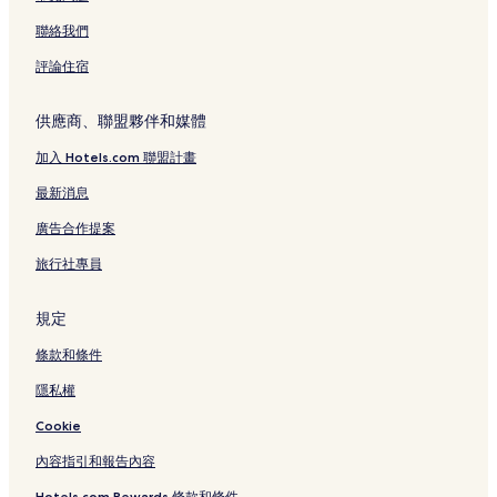
芽莊的旅館
聯絡我們
芽莊的別墅
評論住宿
芽莊的度假村
永海的出租公寓
供應商、聯盟夥伴和媒體
新立的飯店式公寓
加入 Hotels.com 聯盟計畫
柑林的度假村
最新消息
永海的設有游泳池的飯店
廣告合作提案
永海的親子飯店
旅行社專員
永海的海灘飯店
永海的設有停車場的飯店
規定
新立的海灘飯店
條款和條件
新立的設有健身中心的飯店
隱私權
新立的設有游泳池的飯店
Cookie
新立的親子飯店
內容指引和報告內容
芽莊的溫泉飯店
Hotels.com Rewards 條款和條件