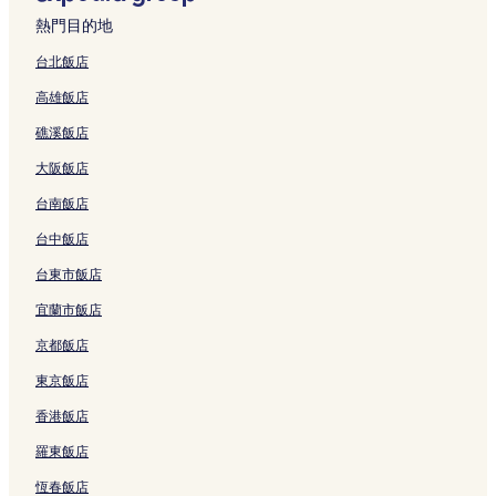
變
路易斯安那啤酒廠附近的飯店
熱門目的地
動，
吉利飯店
可
台北飯店
能
100!蛋泥浴附近的飯店
受
高雄飯店
到
福綏村飯店
其
礁溪飯店
龍城畫廊附近的飯店
他
條
大阪飯店
鑽石灣高爾夫球場附近的飯店
款
台南飯店
限
珍珠海灘附近的飯店
制。
芽莊飯店
台中飯店
芽莊附近的飯店
台東市飯店
柑林飯店
宜蘭市飯店
金蘭灣機場附近的飯店
京都飯店
芽莊 I-Resort 熱礦泉附近的飯店
東京飯店
泥漿溫泉樂園附近的飯店
香港飯店
永泰飯店
羅東飯店
芽莊大教堂附近的飯店
恆春飯店