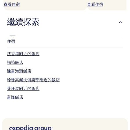
宿
查看住宿
查看住宿
1
晚
為
繼續探索
條
件
所
搜
住宿
尋
到
的
沈香塔附近的飯店
價
福祿飯店
格。
價
陳富海灘飯店
格
和
珍珠高爾夫俱樂部附近的飯店
供
芽庄港附近的飯店
應
情
富隆飯店
況
可
慶和博物館附近的飯店
能
永海飯店
會
有
四月二日廣場附近的飯店
所