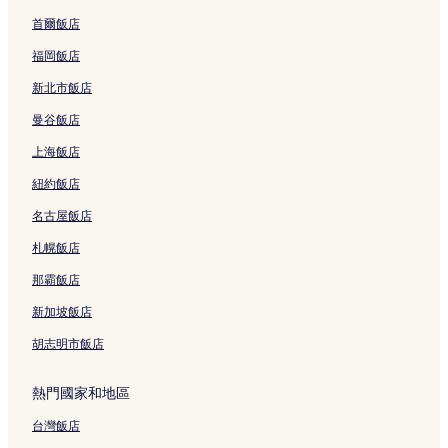
寧凡飯店
首爾飯店
勒坦東維肯廣場購物中心附近的飯店
福岡飯店
寧凡灣附近的飯店
新北市飯店
杜延慶藝廊附近的飯店
曼谷飯店
永福飯店
上海飯店
寶納加湛塔附近的飯店
紐約飯店
門島附近的飯店
名古屋飯店
福新飯店
寧福飯店
札幌飯店
Dam 市場附近的飯店
那霸飯店
龍首岬附近的飯店
新加坡飯店
祿壽飯店
胡志明市飯店
新立飯店
熱門國家和地區
洪莊附近的飯店
台灣飯店
芽莊夜市附近的飯店