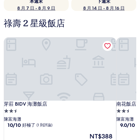
本週末
下週末
8 月 7 日 - 8 月 9 日
8 月 14 日 - 8 月 16 日
祿壽 2 星級飯店
芽莊 BIDV 海灘飯店
南花飯店
芽莊 BIDV 海灘飯店
南花飯店
芽莊 BIDV 海灘飯店
南花飯店
2.5
2.5
星
星
陳富海灘
陳富海灘
級
10.0
級
9.0
10/10
9.0/10
好極了
(1 則評論)
分，
分，
住
住
現
NT$388
滿
滿
宿
宿