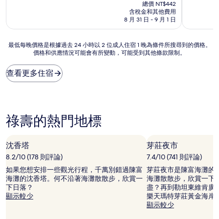
在
分
分
總價 NT$442
價
10
10
含稅金和其他費用
格
分，
分，
8 月 31 日 - 9 月 1 日
為
好
太
NT$388
極
棒
最
最低每晚價格是根據過去 24 小時以 2 位成人住宿 1 晚為條件所搜尋到的價格。
了，
了，
價格和供應情況可能會有所變動，可能受到其他條款限制。
低
(1
(7
每
則
則
晚
評
評
查看更多住宿
價
論)
論)
格
是
根
據
祿壽的熱門地標
過
去
24
沈香塔
芽莊夜市
小
8.2/10 (178 則評論)
7.4/10 (741 則評論)
時
以
如果您想安排一些觀光行程，千萬別錯過陳富
芽莊夜市是陳富海灘的
2
海灘的沈香塔。何不沿著海灘散散步，欣賞一
海灘散散步，欣賞一下
位
下日落？
盡？再到勒坦東維肯廣
成
顯示較少
樂天瑪特芽莊黃金海岸
人
顯示較少
住