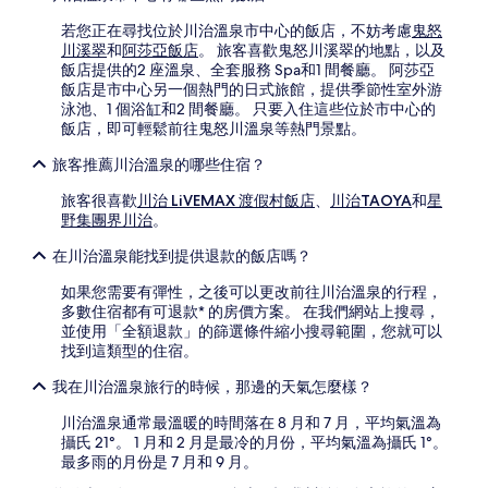
若您正在尋找位於川治溫泉市中心的飯店，不妨考慮
鬼怒
川溪翠
和
阿莎亞飯店
。 旅客喜歡鬼怒川溪翠的地點，以及
飯店提供的2 座溫泉、全套服務 Spa和1 間餐廳。 阿莎亞
飯店是市中心另一個熱門的日式旅館，提供季節性室外游
泳池、1 個浴缸和2 間餐廳。 只要入住這些位於市中心的
飯店，即可輕鬆前往鬼怒川溫泉等熱門景點。
旅客推薦川治溫泉的哪些住宿？
旅客很喜歡
川治 LiVEMAX 渡假村飯店
、
川治TAOYA
和
星
野集團界川治
。
在川治溫泉能找到提供退款的飯店嗎？
如果您需要有彈性，之後可以更改前往川治溫泉的行程，
多數住宿都有可退款* 的房價方案。 在我們網站上搜尋，
並使用「全額退款」的篩選條件縮小搜尋範圍，您就可以
找到這類型的住宿。
我在川治溫泉旅行的時候，那邊的天氣怎麼樣？
川治溫泉通常最溫暖的時間落在 8 月和 7 月，平均氣溫為
攝氏 21°。 1 月和 2 月是最冷的月份，平均氣溫為攝氏 1°。
最多雨的月份是 7 月和 9 月。