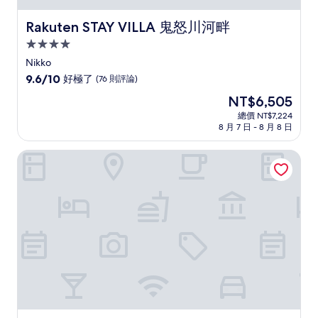
Rakuten STAY VILLA 鬼怒川河畔
Rakuten STAY VILLA 鬼怒川河畔
4.0
星
Nikko
級
9.6
9.6/10
好極了
(76 則評論)
住
分，
現
NT$6,505
滿
宿
在
分
總價 NT$7,224
價
8 月 7 日 - 8 月 8 日
10
格
分，
為
好
鬼怒川皇家日式旅館
NT$6,505
極
了，
(76
則
評
論)