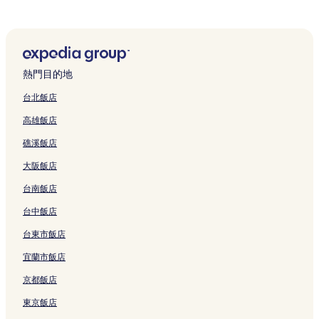
湯西川水壩附近的飯店
日光猴子軍團劇場附近的飯店
鬼怒楯岩大吊橋附近的飯店
熱門目的地
日光東照宮附近的飯店
台北飯店
鬼怒川溫泉觸合橋附近的飯店
高雄飯店
湯西川溫泉飯店
礁溪飯店
鹽原町飯店
大阪飯店
龍王峽附近的飯店
台南飯店
幻覺藝術博物館附近的飯店
日光東照宮美術館附近的飯店
台中飯店
東武世界廣場附近的飯店
台東市飯店
瀧尾神社附近的飯店
宜蘭市飯店
日光霧降冰上運動場附近的飯店
京都飯店
日光大谷川公園附近的飯店
東京飯店
鹽原飯店