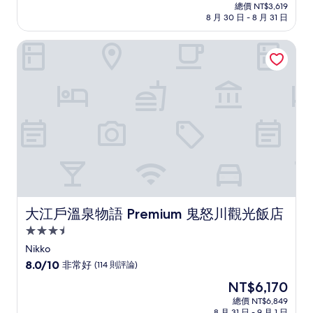
在
分
總價 NT$3,619
價
8 月 30 日 - 8 月 31 日
10
格
分，
為
有
大江戶溫泉物語 Premium 鬼怒川觀光飯店
NT$3,227
夠
讚，
(573
則
評
論)
大江戶溫泉物語 Premium 鬼怒川觀光飯店
大江戶溫泉物語 Premium 鬼怒川觀光飯店
3.5
星
Nikko
級
8.0
8.0/10
非常好
(114 則評論)
住
分，
現
NT$6,170
滿
宿
在
分
總價 NT$6,849
價
8 月 31 日 - 9 月 1 日