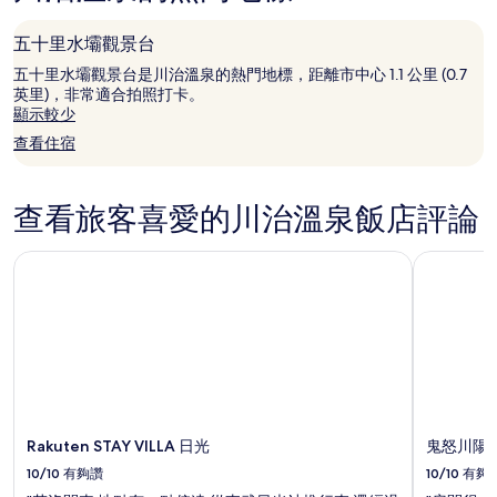
到
的
五十里水壩觀景台
價
五十里水壩觀景台是川治溫泉的熱門地標，距離市中心 1.1 公里 (0.7
格。
英里)，非常適合拍照打卡。
價
顯示較少
格
和
查看住宿
供
應
情
查看旅客喜愛的川治溫泉飯店評論
況
可
能
Rakuten STAY VILLA 日光
鬼怒川陽
會
有
所
變
動，
可
能
受
到
Rakuten STAY VILLA 日光
鬼怒川陽
其
10/10
有夠讚
10/10
有夠
他
條