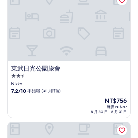
了，
(2
則
評
論)
東武日光公園旅舍
東武日光公園旅舍
2.5
星
Nikko
級
7.2
7.2/10
不錯哦
(311 則評論)
住
分，
現
NT$756
滿
宿
在
分
總價 NT$917
價
8 月 30 日 - 8 月 31 日
10
格
分，
為
不
鬼怒川溫泉日光鬼怒川三日月飯店
NT$756
錯
哦，