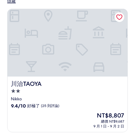
隱藏
川治TAOYA
川治TAOYA
川治TAOYA
2.0
星
Nikko
級
9.4
9.4/10
好極了
(25 則評論)
住
分，
現
NT$8,807
滿
宿
在
分
總價 NT$9,687
價
9 月 1 日 - 9 月 2 日
10
格
分，