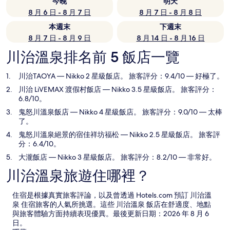
今晚
明天
8 月 6 日 - 8 月 7 日
8 月 7 日 - 8 月 8 日
本週末
下週末
8 月 7 日 - 8 月 9 日
8 月 14 日 - 8 月 16 日
川治溫泉排名前 5 飯店一覽
川治TAOYA
— Nikko 2 星級飯店。 旅客評分：9.4/10 — 好極了。
川治 LiVEMAX 渡假村飯店
— Nikko 3.5 星級飯店。 旅客評分：
6.8/10。
鬼怒川溫泉飯店
— Nikko 4 星級飯店。 旅客評分：9.0/10 — 太棒
了。
鬼怒川溫泉絕景的宿佳祥坊福松
— Nikko 2.5 星級飯店。 旅客評
分：6.4/10。
大瀧飯店
— Nikko 3 星級飯店。 旅客評分：8.2/10 — 非常好。
川治溫泉旅遊住哪裡？
住宿是根據真實旅客評論，以及曾透過 Hotels.com 預訂 川治溫
泉 住宿旅客的人氣所挑選。這些 川治溫泉 飯店在舒適度、地點
與旅客體驗方面持續表現優異。最後更新日期：
2026 年 8 月 6
日
。