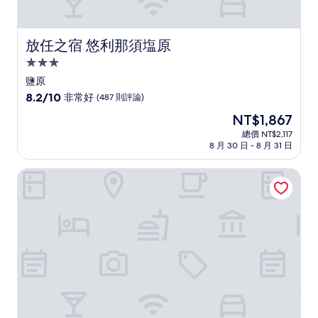
放任之宿 悠利那須塩原
放任之宿 悠利那須塩原
3.0
星
鹽原
級
8.2
8.2/10
非常好
(487 則評論)
住
分，
現
NT$1,867
滿
宿
在
分
總價 NT$2,117
價
8 月 30 日 - 8 月 31 日
10
格
分，
為
非
Rakuten STAY VILLA 鬼怒川河畔
NT$1,867
常
好，
(487
則
評
論)