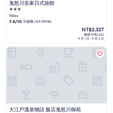
鬼怒川皇家日式旅館
鬼怒川皇家日式旅館
3.0
星
Nikko
級
7.4
7.4/10
不錯哦
(325 則評論)
住
分，
現
NT$2,327
滿
宿
在
分
總價 NT$2,622
價
9 月 1 日 - 9 月 2 日
10
格
分，
為
不
大江戶溫泉物語 飯店鬼怒川御苑
NT$2,327
錯
哦，
(325
則
評
論)
大江戶溫泉物語 飯店鬼怒川御苑
大江戶溫泉物語 飯店鬼怒川御苑