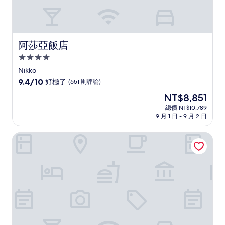
阿莎亞飯店
阿莎亞飯店
4.0
星
Nikko
級
9.4
9.4/10
好極了
(651 則評論)
住
分，
現
NT$8,851
滿
宿
在
分
總價 NT$10,789
價
9 月 1 日 - 9 月 2 日
10
格
分，
為
好
放任之宿 悠利那須塩原
NT$8,851
極
了，
(651
則
評
論)