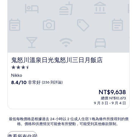
(311
則
評
論)
鬼怒川溫泉日光鬼怒川三日月飯店
鬼怒川溫泉日光鬼怒川三日月飯店
3.5
星
Nikko
級
8.4
8.4/10
非常好
(236 則評論)
住
分，
現
NT$9,638
滿
宿
在
分
總價 NT$10,673
價
9 月 3 日 - 9 月 4 日
10
格
分，
為
非
NT$9,638
最
最低每晚價格是根據過去 24 小時以 2 位成人住宿 1 晚為條件所搜尋到的價
常
格。價格和供應情況可能會有所變動，可能受到其他條款限制。
低
好，
每
(236
晚
查看所有住宿
則