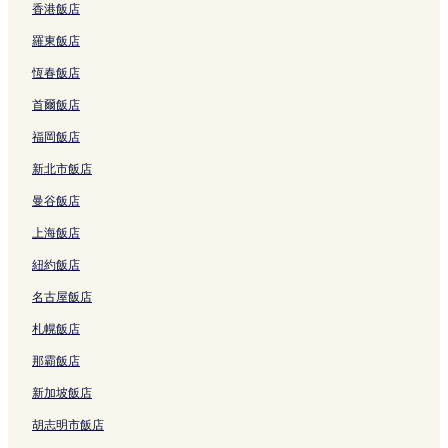
香港飯店
眠貓附近的飯店
羅東飯店
霧降瀧附近的飯店
恆春飯店
日光市飯店
首爾飯店
日光花一兩附近的飯店
福岡飯店
巨型迷宮 Palladium附近的飯店
新北市飯店
小佐越站附近的飯店
曼谷飯店
家康之墓附近的飯店
上海飯店
鬼怒川溫泉站附近的飯店
紐約飯店
鬼怒川溫泉 4 星級飯店
名古屋飯店
鬼怒川溫泉 3 星級飯店
鬼怒川溫泉 2 星級飯店
札幌飯店
日光市 4 星級飯店
那霸飯店
日光市 3 星級飯店
新加坡飯店
日光市 2 星級飯店
胡志明市飯店