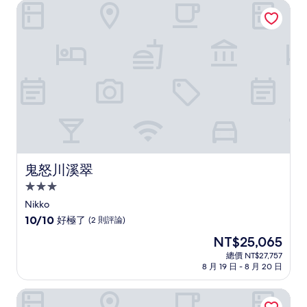
NT$12,163
鬼怒川溪翠
棒
了，
(122
則
評
論)
鬼怒川溪翠
鬼怒川溪翠
3.0
星
Nikko
級
10.0
10/10
好極了
(2 則評論)
住
分，
現
NT$25,065
滿
宿
在
分
總價 NT$27,757
價
8 月 19 日 - 8 月 20 日
10
格
分，
為
好
東武日光公園旅舍
NT$25,065
極