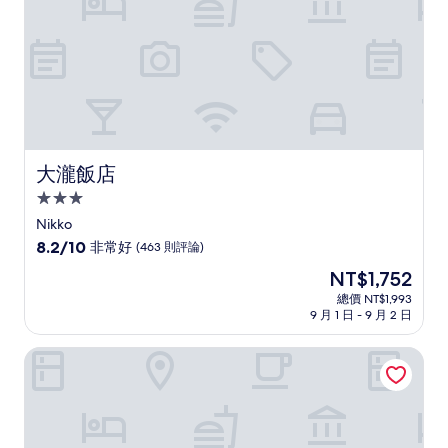
大瀧飯店
大瀧飯店
3.0
星
Nikko
級
8.2
8.2/10
非常好
(463 則評論)
住
分，
現
NT$1,752
滿
宿
在
分
總價 NT$1,993
價
9 月 1 日 - 9 月 2 日
10
格
分，
為
非
星野集團界鬼怒川
NT$1,752
常
好，
(463
則
評