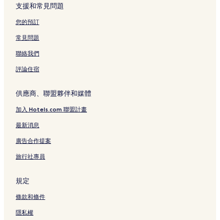
日光市的寵物友善飯店
支援和常見問題
日光市的設有游泳池的飯店
您的預訂
日光市的商務飯店
常見問題
日光市的奢華飯店
聯絡我們
日光市的提供免費早餐的飯店
評論住宿
日光市的設有停車場的飯店
日光市的Spa 飯店
供應商、聯盟夥伴和媒體
日光市的溫泉飯店
加入 Hotels.com 聯盟計畫
川治溫泉的溫泉飯店
最新消息
廣告合作提案
旅行社專員
規定
條款和條件
隱私權