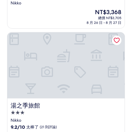
星
Nikko
級
現
NT$3,368
住
在
總價 NT$3,705
宿
價
8 月 26 日 - 8 月 27 日
格
為
湯之季旅館
NT$3,368
湯之季旅館
湯之季旅館
3.0
星
Nikko
級
9.2
9.2/10
太棒了
(21 則評論)
分，