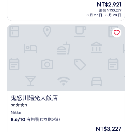
住
現
NT$2,921
滿
宿
在
分
總價 NT$3,277
價
8 月 27 日 - 8 月 28 日
10
格
分，
為
太
鬼怒川陽光大飯店
NT$2,921
棒
了，
(21
則
評
論)
鬼怒川陽光大飯店
鬼怒川陽光大飯店
3.5
星
Nikko
級
8.6
8.6/10
有夠讚
(573 則評論)
住
分，
現
NT$3,227
滿
宿