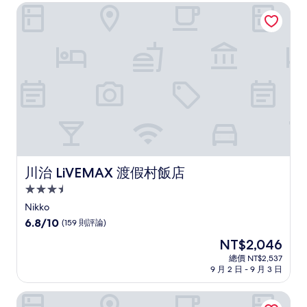
為
好
川治 LiVEMAX 渡假村飯店
NT$8,807
極
了，
(25
則
評
論)
川治 LiVEMAX 渡假村飯店
川治 LiVEMAX 渡假村飯店
3.5
星
Nikko
級
6.8
6.8/10
(159 則評論)
住
分，
現
NT$2,046
滿
宿
在
分
總價 NT$2,537
價
9 月 2 日 - 9 月 3 日
10，
格
(159
為
則
鬼怒川溫泉飯店
NT$2,046