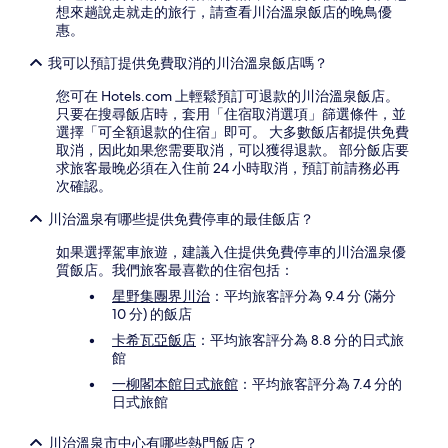
想來趟說走就走的旅行，請查看川治溫泉飯店的晚鳥優
惠。
我可以預訂提供免費取消的川治溫泉飯店嗎？
您可在 Hotels.com 上輕鬆預訂可退款的川治溫泉飯店。
只要在搜尋飯店時，套用「住宿取消選項」篩選條件，並
選擇「可全額退款的住宿」即可。 大多數飯店都提供免費
取消，因此如果您需要取消，可以獲得退款。 部分飯店要
求旅客最晚必須在入住前 24 小時取消，預訂前請務必再
次確認。
川治溫泉有哪些提供免費停車的最佳飯店？
如果選擇駕車旅遊，建議入住提供免費停車的川治溫泉優
質飯店。我們旅客最喜歡的住宿包括：
星野集團界川治
：平均旅客評分為 9.4 分 (滿分
10 分) 的飯店
卡希瓦亞飯店
：平均旅客評分為 8.8 分的日式旅
館
一柳閣本館日式旅館
：平均旅客評分為 7.4 分的
日式旅館
川治溫泉市中心有哪些熱門飯店？