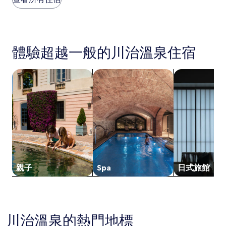
價
評
格
論)
是
根
據
體驗超越一般的川治溫泉住宿
過
去
24
搜尋親子住宿
搜尋附設 Spa 的住宿
搜尋日式旅館
小
時
以
2
位
成
人
住
宿
1
親子
Spa
日式旅館
晚
為
條
件
所
搜
川治溫泉的熱門地標
尋