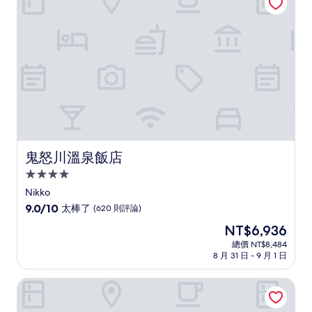
評
論)
鬼怒川溫泉飯店
鬼怒川溫泉飯店
4.0
星
Nikko
級
9.0
9.0/10
太棒了
(620 則評論)
住
分，
現
NT$6,936
滿
宿
在
分
總價 NT$8,484
價
8 月 31 日 - 9 月 1 日
10
格
分，
為
太
鬼怒川溫泉絕景的宿佳祥坊福松
NT$6,936
棒
了，