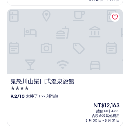
10
格
分，
為
非
鬼怒川山樂日式溫泉旅館
NT$6,170
常
好，
(114
則
評
論)
鬼怒川山樂日式溫泉旅館
鬼怒川山樂日式溫泉旅館
4.0
星
9.2
9.2/10
太棒了
(122 則評論)
級
分，
現
NT$12,163
滿
住
在
分
總價 NT$14,831
宿
價
含稅金和其他費用
10
格
8 月 30 日 - 8 月 31 日
分，
為
太