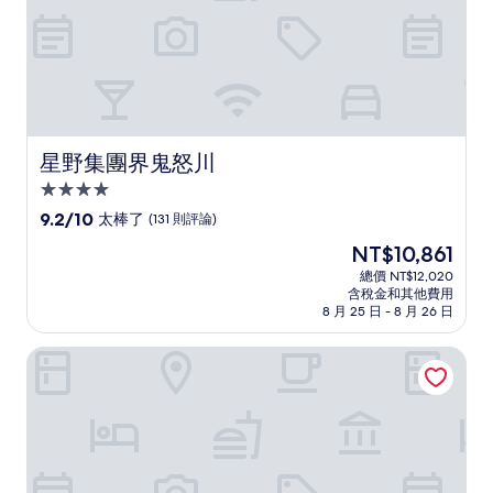
論)
星野集團界鬼怒川
星野集團界鬼怒川
4.0
星
9.2
9.2/10
太棒了
(131 則評論)
級
分，
現
NT$10,861
滿
住
在
分
總價 NT$12,020
宿
價
含稅金和其他費用
10
格
8 月 25 日 - 8 月 26 日
分，
為
太
NT$10,861
楓度假村鬼怒川溫泉
棒
了，
(131
則
評
論)