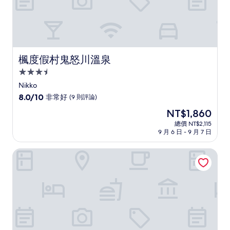
楓度假村鬼怒川溫泉
楓度假村鬼怒川溫泉
3.5
星
Nikko
級
8.0
8.0/10
非常好
(9 則評論)
住
分，
現
NT$1,860
滿
宿
在
分
總價 NT$2,115
價
9 月 6 日 - 9 月 7 日
10
格
分，
為
非
阿莎亞飯店
NT$1,860
常
好，
(9
則
評
論)