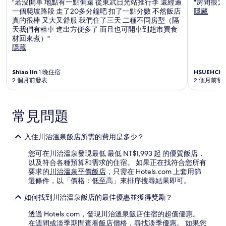
"若沒開車 地點有一點偏遠 從東武日光站推行李 還經過
"房間很大
款
一個爬坡路段 走了20多分鐘吧 扣了一點分數 不然飯店
隱藏
限
真的很棒 又大又舒服 我們住了三天 二種不同房型（隔
制。
天我們有租車 進出方便多了 而且也可開車到超市買食
材回來煮）"
隱藏
Shiao lin
1 晚住宿
HSUEHCH
2 個月前發表
2 個月前發
常見問題
入住川治溫泉飯店所需的費用是多少？
您可在川治溫泉發現最低 最低 NT$1,993 起 的優質飯店，
以及符合各種預算和需求的住宿。 如果正在找符合您所有
要求的
川治溫泉平價飯店
，只需在 Hotels.com 上套用篩
選條件，以「價格：低至高」來排序搜尋結果即可。
如何找到川治溫泉飯店的最佳優惠並獲得獎勵？
透過 Hotels.com，發現川治溫泉飯店住宿的超值優惠。
在週間或淡季期間查看飯店價格，尋找淡季優惠。 如果您