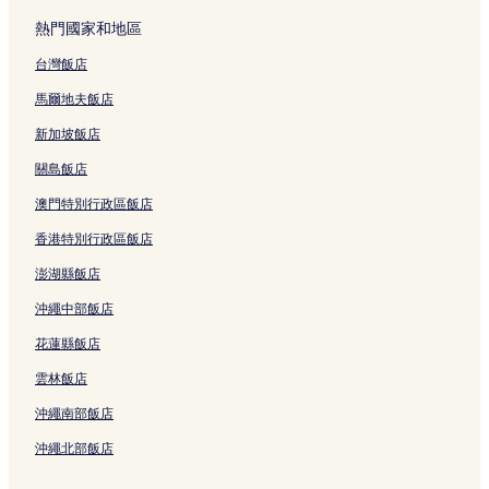
川治溫泉的日式旅館
熱門國家和地區
鬼怒川溫泉的日式旅館
台灣飯店
日光市的青年旅館
日光市的旅館
馬爾地夫飯店
日光市的日式旅館
新加坡飯店
鹽原町的日式旅館
關島飯店
鬼怒川溫泉的設有游泳池的飯店
澳門特別行政區飯店
鬼怒川溫泉的奢華飯店
香港特別行政區飯店
鬼怒川溫泉的Spa 飯店
澎湖縣飯店
鬼怒川溫泉的設有停車場的飯店
沖繩中部飯店
鬼怒川溫泉的平價飯店
花蓮縣飯店
鬼怒川溫泉的商務飯店
雲林飯店
鬼怒川溫泉的溫泉飯店
沖繩南部飯店
日光市的設有廚房的飯店
沖繩北部飯店
日光市的平價飯店