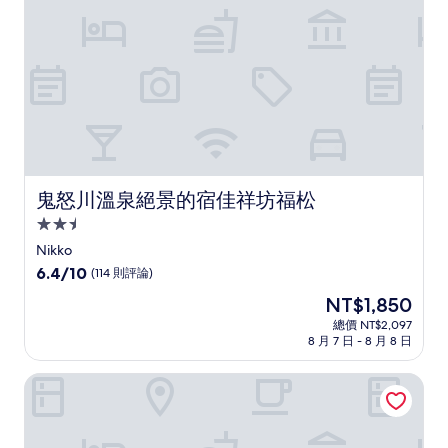
(620
則
評
論)
鬼怒川溫泉絕景的宿佳祥坊福松
鬼怒川溫泉絕景的宿佳祥坊福松
2.5
星
Nikko
級
6.4
6.4/10
(114 則評論)
住
分，
現
NT$1,850
滿
宿
在
分
總價 NT$2,097
價
8 月 7 日 - 8 月 8 日
10，
格
(114
為
則
大瀧飯店
NT$1,850
評
論)