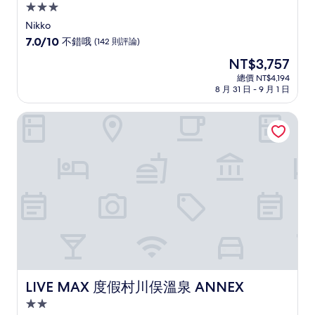
3.0
星
Nikko
級
7.0
7.0/10
不錯哦
(142 則評論)
住
分，
現
NT$3,757
滿
宿
在
分
總價 NT$4,194
價
8 月 31 日 - 9 月 1 日
10
格
分，
為
不
LIVE MAX 度假村川俣溫泉 ANNEX
NT$3,757
錯
哦，
(142
則
評
論)
LIVE MAX 度假村川俣溫泉 ANNEX
LIVE MAX 度假村川俣溫泉 ANNEX
2.0