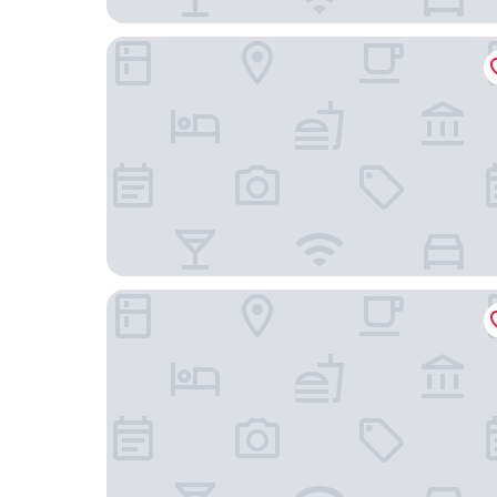
芽莊綠色海灘飯店
芽莊占婆島度假飯店及水療中心