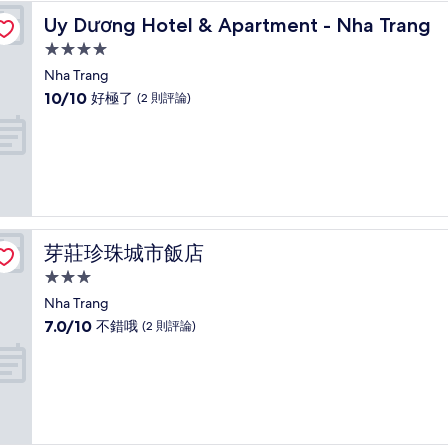
Uy Dương Hotel & Apartment - Nha Trang
Uy Dương Hotel & Apartment - Nha Trang
4.0
星
Nha Trang
級
10.0
10/10
好極了
(2 則評論)
住
分，
滿
宿
分
10
分，
好
極
了，
芽莊珍珠城市飯店
芽莊珍珠城市飯店
(2
則
3.0
評
星
Nha Trang
論)
級
7.0
7.0/10
不錯哦
(2 則評論)
住
分，
滿
宿
分
10
分，
不