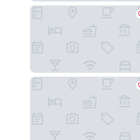
豪發飯店
TP 家園