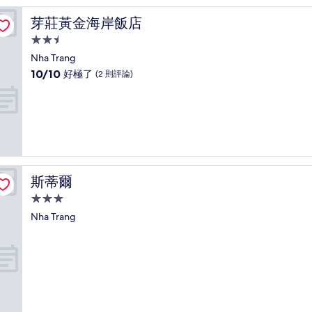
錯
哦，
芽莊黃金海岸飯店
芽莊黃金海岸飯店
(2
則
2.5
評
星
Nha Trang
論)
級
10.0
10/10
好極了
(2 則評論)
住
分，
滿
宿
分
10
分，
好
極
了，
斯蒂爾
斯蒂爾
(2
則
3.0
評
星
Nha Trang
論)
級
住
宿