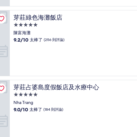
好
極
了，
芽莊綠色海灘飯店
芽莊綠色海灘飯店
(57
則
5.0
評
星
陳富海灘
論)
級
9.2
9.2/10
太棒了
(256 則評論)
住
分，
滿
宿
分
10
分，
太
棒
了，
芽莊占婆島度假飯店及水療中心
芽莊占婆島度假飯店及水療中心
(256
則
5.0
評
星
Nha Trang
論)
級
9.0
9.0/10
太棒了
(184 則評論)
住
分，
滿
宿
分
10
分，