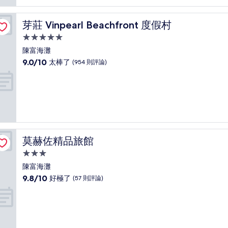
芽莊 Vinpearl Beachfront 度假村
芽莊 Vinpearl Beachfront 度假村
5.0
星
陳富海灘
級
9.0
9.0/10
太棒了
(954 則評論)
住
分，
滿
宿
分
10
分，
太
棒
了，
莫赫佐精品旅館
莫赫佐精品旅館
(954
則
3.0
評
星
陳富海灘
論)
級
9.8
9.8/10
好極了
(57 則評論)
住
分，
滿
宿
分
10
分，