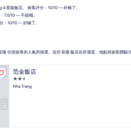
ang 4 星級飯店。 旅客評分：10/10 — 好極了。
：7.0/10 — 不錯哦。
評分：10/10 — 好極了。
 預訂 富隆 住宿旅客的人氣所挑選。這些 富隆 飯店在舒適度、地點與旅客
范金飯店
范金飯店
2.5
星
Nha Trang
級
住
宿