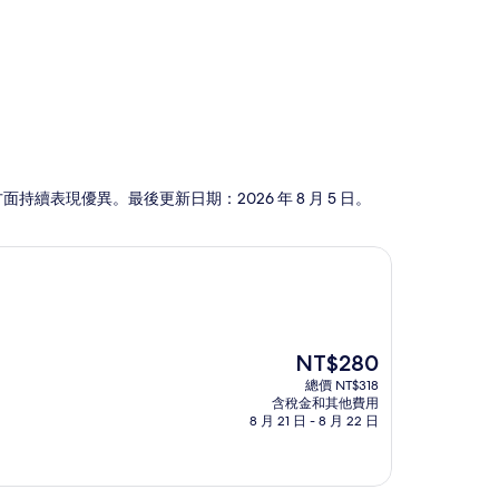
體驗方面持續表現優異。最後更新日期：
2026 年 8 月 5 日
。
現
NT$280
在
總價 NT$318
價
含稅金和其他費用
格
8 月 21 日 - 8 月 22 日
為
NT$280