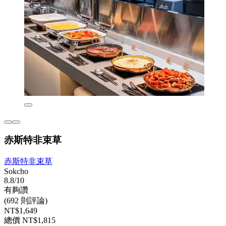
赤斯特非束草
赤斯特非束草
Sokcho
8.8/10
有夠讚
(692 則評論)
NT$1,649
總價 NT$1,815