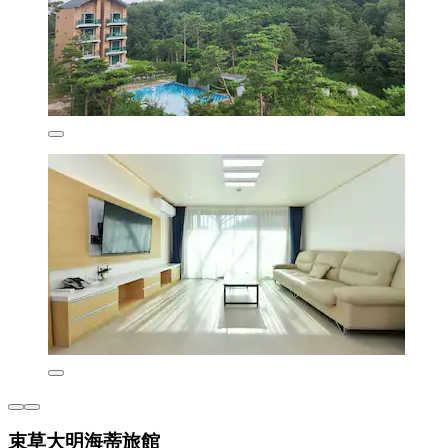
束草大明海蒂旅館