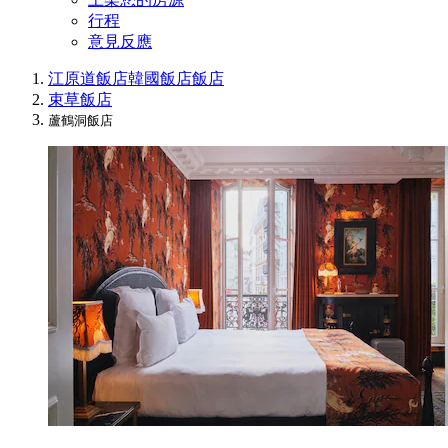
行程
意見反應
江原道飯店
韓國飯店
飯店
束草飯店
蘆鶴洞飯店