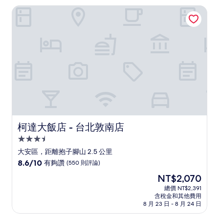
柯達大飯店 - 台北敦南店
柯達大飯店 - 台北敦南店
柯達大飯店 - 台北敦南店
3.5
星
大安區，距離抱子腳山 2.5 公里
級
8.6
8.6/10
有夠讚
(550 則評論)
住
分，
現
NT$2,070
滿
宿
在
分
總價 NT$2,391
價
含稅金和其他費用
10
格
8 月 23 日 - 8 月 24 日
分，
為
有