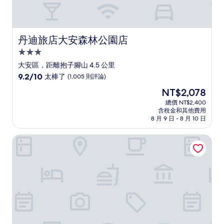
丹迪旅店大安森林公園店
丹迪旅店大安森林公園店
3.0
星
大安區，距離抱子腳山 4.5 公里
級
9.2
9.2/10
太棒了
(1,005 則評論)
住
分，
現
NT$2,078
滿
宿
在
分
總價 NT$2,400
價
含稅金和其他費用
10
格
8 月 9 日 - 8 月 10 日
分，
為
太
NT$2,078
台北寒舍艾美酒店
棒
了，
(1,005
則
評
論)