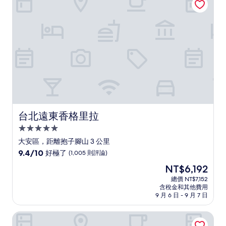
哦，
(283
則
評
論)
台北遠東香格里拉
台北遠東香格里拉
5.0
星
大安區，距離抱子腳山 3 公里
級
9.4
9.4/10
好極了
(1,005 則評論)
住
分，
現
NT$6,192
滿
宿
在
分
總價 NT$7,152
價
含稅金和其他費用
10
格
9 月 6 日 - 9 月 7 日
分，
為
好
NT$6,192
捷絲旅臺大尊賢館
極
了，