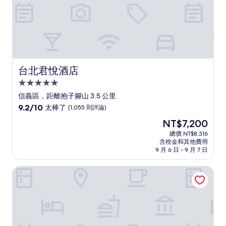
台北君悅酒店
台北君悅酒店
5.0
星
信義區，距離抱子腳山 3.5 公里
級
9.2
9.2/10
太棒了
(1,055 則評論)
住
分，
現
NT$7,200
滿
宿
在
分
總價 NT$8,316
價
含稅金和其他費用
10
格
9 月 6 日 - 9 月 7 日
分，
為
太
NT$7,200
太平洋商旅
棒
了，
(1,055
則
評
論)