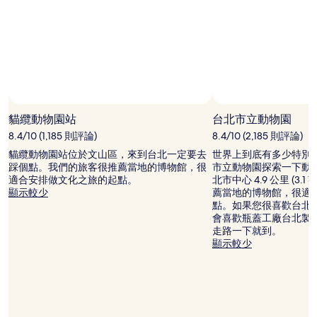
和
供
應
情
況
可
能
會
有
貓纜動物園站
台北市立動物園
所
8.4/10 (1,185 則評論)
8.4/10 (2,185 則評論)
變
動，
貓纜動物園站位於文山區，來到台北一定要去
世界上到底有多少特別
可
踩個點。我們的旅客很推薦當地的博物館，很
市立動物園探索一下動
能
適合安排做文化之旅的起點。
北市中心 4.9 公里 (3
受
顯示較少
薦當地的博物館，很適
到
點。如果您很喜歡台北
其
會喜歡瓶蓋工廠台北製
他
走路一下就到。
條
顯示較少
款
限
制。