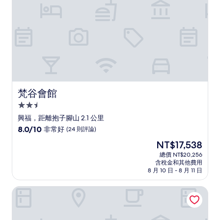
則
評
論)
梵谷會館
梵谷會館
2.5
星
興福，距離抱子腳山 2.1 公里
級
8.0
8.0/10
非常好
(24 則評論)
住
分，
現
NT$17,538
滿
宿
在
分
總價 NT$20,256
價
含稅金和其他費用
10
格
8 月 10 日 - 8 月 11 日
分，
為
非
NT$17,538
五月家青年旅舍台大館 - 青年旅館
常
好，
(24
則