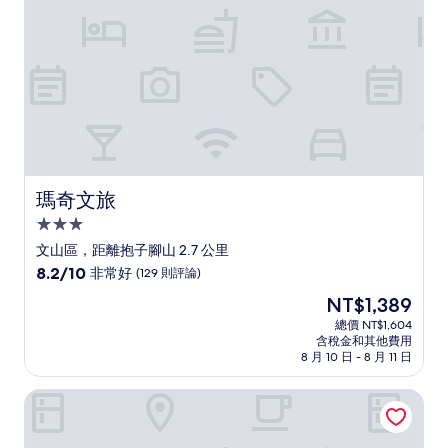
則
評
論)
瑪奇文旅
瑪奇文旅
3.0
星
文山區，距離抱子腳山 2.7 公里
級
8.2
8.2/10
非常好
(129 則評論)
住
分，
現
NT$1,389
滿
宿
在
分
總價 NT$1,604
價
含稅金和其他費用
10
格
8 月 10 日 - 8 月 11 日
分，
為
非
NT$1,389
梵谷會館
常
好，
(129