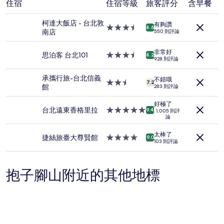
住宿
住宿等級
旅客評分
含早餐
去
24
柯達大飯店 - 台北敦
小
有夠讚
3.5
8.6
南店
時
550 則評論
星
以
級
2
非常好
住
思泊客 台北101
3.5
8.2
位
928 則評論
宿
星
成
級
人
承攜行旅-台北信義
不錯哦
住
2.5
7.2
住
館
283 則評論
宿
星
宿
級
1
好極了
住
台北遠東香格里拉
5.0
9.4
1,005 則評
晚
論
宿
星
為
級
條
太棒了
住
捷絲旅臺大尊賢館
4.0
9.0
件
103 則評論
宿
星
所
級
搜
住
尋
抱子腳山附近的其他地標
宿
到
的
價
格。
價
格