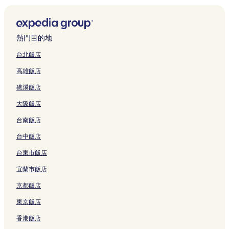
國父紀念館附近的飯店
桃園市飯店
熱門目的地
大安區飯店
台北飯店
捷運南京三民站附近的飯店
高雄飯店
捷運新店區公所站附近的飯店
礁溪飯店
捷運萬芳社區站附近的飯店
大阪飯店
國立台灣師範大學附近的飯店
台南飯店
新莊區飯店
興福飯店
台中飯店
外貿協會附近的飯店
台東市飯店
台北 101 購物中心附近的飯店
宜蘭市飯店
捷運十四張站附近的飯店
京都飯店
銀河洞瀑布附近的飯店
東京飯店
臺灣警察專科學校附近的飯店
香港飯店