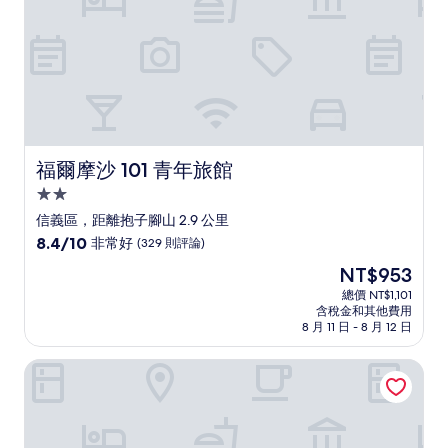
評
論)
福爾摩沙 101 青年旅館
福爾摩沙 101 青年旅館
2.0
星
信義區，距離抱子腳山 2.9 公里
級
8.4
8.4/10
非常好
(329 則評論)
住
分，
現
NT$953
滿
宿
在
分
總價 NT$1,101
價
含稅金和其他費用
10
格
8 月 11 日 - 8 月 12 日
分，
為
非
NT$953
慕軒飯店 - 臻品之選
常
好，
(329
則
評