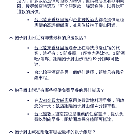
是的，許多飯店提供可退款的房價，但請務必查看取消期
限。搜尋飯店時選取「可全額退款」篩選條件，以尋找可
退款的房價。
台北遠東香格里拉
和
台北君悅酒店
都是提供這種
房價的高評價飯店，並且位於抱子腳山附近。
抱子腳山附近有哪些最棒的浪漫飯店？
台北遠東香格里拉
適合正在尋找浪漫住宿的旅
客，這裡有：5 間餐廳、1 座室內游泳池、3 間酒
吧/酒廊。距離抱子腳山步行約 19 分鐘即可抵
達。
台北怡亨酒店
是另一個絕佳選擇，距離只有幾分
鐘車程。
抱子腳山附近有哪些提供免費早餐的最佳飯店？
在
宏都金殿大飯店
享用免費當地料理早餐，開啟
您的一天；飯店距離抱子腳山僅 4 分鐘車程。
台北馥敦 - 復南館
也是推薦的住宿選擇，提供免
費吃到飽早餐，距離開車幾分鐘即可抵達。
抱子腳山就在附近有哪些最棒的親子飯店？