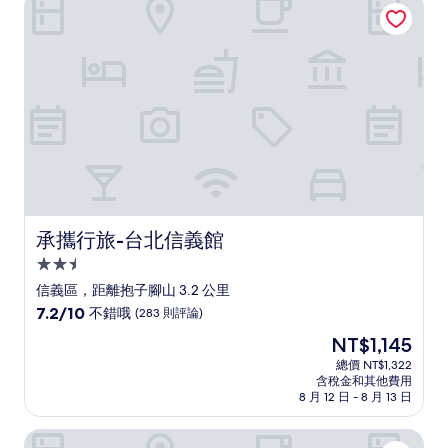
承攜行旅-台北信義館
好，
(928
則
評
論)
承攜行旅-台北信義館
承攜行旅-台北信義館
2.5
星
信義區，距離抱子腳山 3.2 公里
級
7.2
7.2/10
不錯哦
(283 則評論)
住
分，
現
NT$1,145
滿
宿
在
分
總價 NT$1,322
價
含稅金和其他費用
10
格
8 月 12 日 - 8 月 13 日
分，
為
不
NT$1,145
台北遠東香格里拉
錯