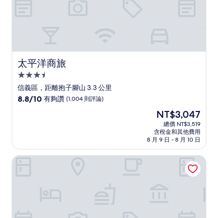
太平洋商旅
太平洋商旅
3.5
星
信義區，距離抱子腳山 3.3 公里
級
8.8
8.8/10
有夠讚
(1,004 則評論)
住
分，
現
NT$3,047
滿
宿
在
分
總價 NT$3,519
價
含稅金和其他費用
10
格
8 月 9 日 - 8 月 10 日
分，
為
有
NT$3,047
金普頓大安酒店 - IHG 旗下飯店
夠
讚，
(1,004
則
評
論)