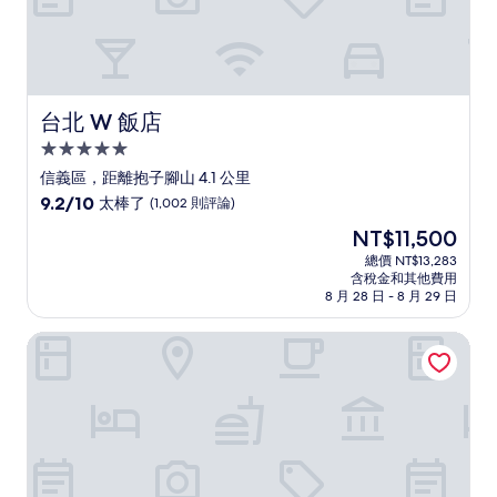
台北 W 飯店
台北 W 飯店
5.0
星
信義區，距離抱子腳山 4.1 公里
級
9.2
9.2/10
太棒了
(1,002 則評論)
住
分，
現
NT$11,500
滿
宿
在
分
總價 NT$13,283
價
含稅金和其他費用
10
格
8 月 28 日 - 8 月 29 日
分，
為
太
NT$11,500
Home Hotel
棒
了，
(1,002
則
評
論)