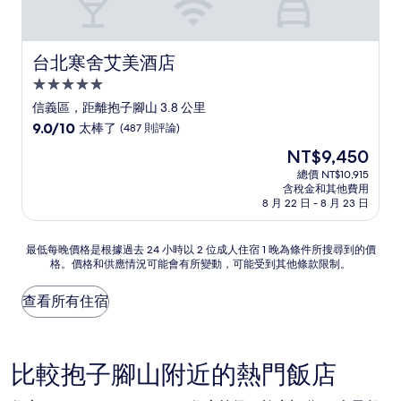
台北寒舍艾美酒店
台北寒舍艾美酒店
5.0
星
信義區，距離抱子腳山 3.8 公里
級
9.0
9.0/10
太棒了
(487 則評論)
住
分，
現
NT$9,450
滿
宿
在
分
總價 NT$10,915
價
含稅金和其他費用
10
格
8 月 22 日 - 8 月 23 日
分，
為
太
NT$9,450
棒
最
最低每晚價格是根據過去 24 小時以 2 位成人住宿 1 晚為條件所搜尋到的價
了，
格。價格和供應情況可能會有所變動，可能受到其他條款限制。
低
(487
每
則
晚
查看所有住宿
評
價
論)
格
是
根
比較抱子腳山附近的熱門飯店
據
過