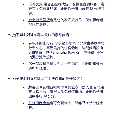
瑪奇文旅
適合正在尋找親子友善住宿的旅客，這
裡有：免費嬰兒床。距離抱子腳山步行 12 分鐘可
達。
台北怡亨酒店
也是您的家庭旅行另一個值得考慮
的絕佳選擇。
抱子腳山附近有哪些最好的豪華飯店？
在抱子腳山步行 19 分鐘距離的
台北遠東香格里拉
放鬆身心，享受美好的住宿體驗。這間飯店設有
5 間餐廳，包括Shanghai Pavilion，並提供1 座室
內游泳池等設施。
另一個高檔選擇是
台北怡亨酒店
，距離開車幾分
鐘即可抵達。
抱子腳山附近有哪些可免費停車的最佳飯店？
想要開車前往並輕鬆停車的旅客不妨入住
台北遠
東香格里拉
，這裡提供免費停車場。距離抱子腳
山約步行 19 分鐘。
仲信商務會館
也可免費停車，距離只有幾分鐘車
程。