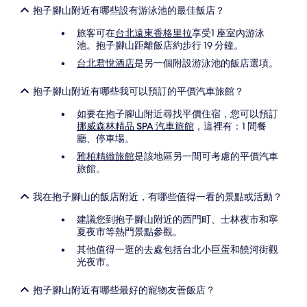
抱子腳山附近有哪些設有游泳池的最佳飯店？
旅客可在
台北遠東香格里拉
享受1 座室內游泳
池。抱子腳山距離飯店約步行 19 分鐘。
台北君悅酒店
是另一個附設游泳池的飯店選項。
抱子腳山附近有哪些我可以預訂的平價汽車旅館？
如要在抱子腳山附近尋找平價住宿，您可以預訂
挪威森林精品 SPA 汽車旅館
，這裡有：1 間餐
廳、停車場。
雅柏精緻旅館
是該地區另一間可考慮的平價汽車
旅館。
我在抱子腳山的飯店附近，有哪些值得一看的景點或活動？
建議您到抱子腳山附近的西門町、士林夜市和寧
夏夜市等熱門景點參觀。
其他值得一逛的去處包括台北小巨蛋和饒河街觀
光夜市。
抱子腳山附近有哪些最好的寵物友善飯店？