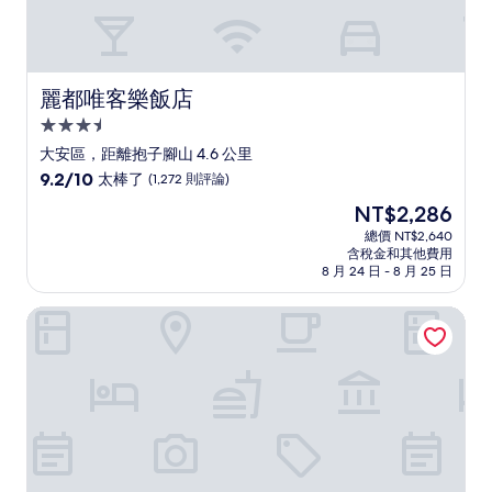
麗都唯客樂飯店
麗都唯客樂飯店
3.5
星
大安區，距離抱子腳山 4.6 公里
級
9.2
9.2/10
太棒了
(1,272 則評論)
住
分，
現
NT$2,286
滿
宿
在
分
總價 NT$2,640
價
含稅金和其他費用
10
格
8 月 24 日 - 8 月 25 日
分，
為
太
NT$2,286
丹迪旅店大安森林公園店
棒
了，
(1,272
則
評
論)