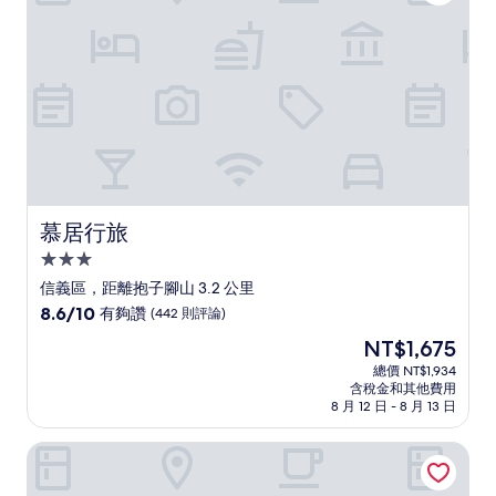
(103
則
評
論)
慕居行旅
慕居行旅
3.0
星
信義區，距離抱子腳山 3.2 公里
級
8.6
8.6/10
有夠讚
(442 則評論)
住
分，
現
NT$1,675
滿
宿
在
分
總價 NT$1,934
價
含稅金和其他費用
10
格
8 月 12 日 - 8 月 13 日
分，
為
有
NT$1,675
瑪奇文旅
夠
讚，
(442