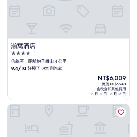
瀚寓酒店
瀚寓酒店
4.0
星
信義區，距離抱子腳山 4 公里
級
9.4
9.4/10
好極了
(425 則評論)
住
分，
現
NT$6,009
滿
宿
在
分
總價 NT$6,940
價
含稅金和其他費用
10
格
8 月 12 日 - 8 月 13 日
分，
為
好
NT$6,009
台北君悅酒店
極
了，
(425
則
評
論)