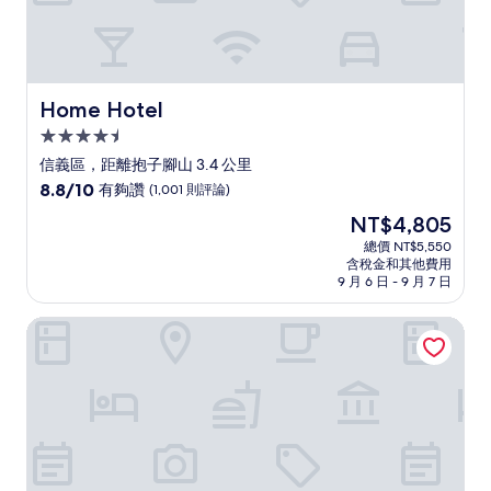
Home Hotel
Home Hotel
4.5
星
信義區，距離抱子腳山 3.4 公里
級
8.8
8.8/10
有夠讚
(1,001 則評論)
住
分，
現
NT$4,805
滿
宿
在
分
總價 NT$5,550
價
含稅金和其他費用
10
格
9 月 6 日 - 9 月 7 日
分，
為
有
NT$4,805
麗都唯客樂飯店
夠
讚，
(1,001
則
評
論)