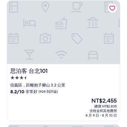
NT$2,070
思泊客 台北101
夠
讚，
(550
則
評
論)
思泊客 台北101
思泊客 台北101
3.5
星
信義區，距離抱子腳山 3.2 公里
級
8.2
8.2/10
非常好
(928 則評論)
住
分，
現
NT$2,455
滿
宿
在
分
總價 NT$2,835
價
含稅金和其他費用
10
格
8 月 9 日 - 8 月 10 日
分，
為
非
NT$2,455
常