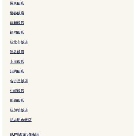
捷運中正紀念堂站附近的飯店
羅東飯店
捷運七張站附近的飯店
恆春飯店
林口長庚紀念醫院附近的飯店
首爾飯店
捷運松山機場站附近的飯店
福岡飯店
捷運中和站附近的飯店
新北市飯店
四四南村簡單市集附近的飯店
曼谷飯店
捷運龍山寺站附近的飯店
上海飯店
捷運民權西路站附近的飯店
紐約飯店
捷運台電大樓站附近的飯店
名古屋飯店
捷運市政府站附近的飯店
貴子坑鄉村俱樂部附近的飯店
札幌飯店
忠孝路附近的飯店
那霸飯店
國立台灣大學附近的飯店
新加坡飯店
象山附近的飯店
胡志明市飯店
永和區飯店
熱門國家和地區