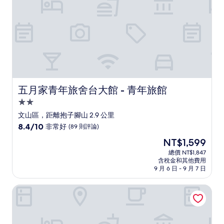
評
論)
五月家青年旅舍台大館 - 青年旅館
五月家青年旅舍台大館 - 青年旅館
2.0
星
文山區，距離抱子腳山 2.9 公里
級
8.4
8.4/10
非常好
(89 則評論)
住
分，
現
NT$1,599
滿
宿
在
分
總價 NT$1,847
價
含稅金和其他費用
10
格
9 月 6 日 - 9 月 7 日
分，
為
非
NT$1,599
福爾摩沙 101 青年旅館
常
好，
(89
則