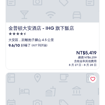
金普頓大安酒店 - IHG 旗下飯店
金普頓大安酒店 - IHG 旗下飯店
4.5
星
大安區，距離抱子腳山 4.5 公里
級
9.6
9.6/10
好極了
(627 則評論)
住
分，
現
NT$5,419
滿
宿
在
分
總價 NT$6,259
價
含稅金和其他費用
10
格
8 月 27 日 - 8 月 28 日
分，
為
好
NT$5,419
台北 W 飯店
極
了，
(627
則
評
論)