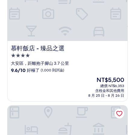
論)
慕軒飯店 - 臻品之選
慕軒飯店 - 臻品之選
4.0
星
大安區，距離抱子腳山 3.7 公里
級
9.6
9.6/10
好極了
(1,000 則評論)
住
分，
現
NT$5,500
滿
宿
在
分
總價 NT$6,353
價
含稅金和其他費用
10
格
8 月 25 日 - 8 月 26 日
分，
為
好
NT$5,500
瀚寓酒店
極
了，
(1,000
則
評
論)