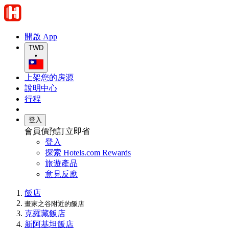
開啟 App
TWD
•
上架您的房源
說明中心
行程
登入
會員價預訂立即省
登入
探索 Hotels.com Rewards
旅遊產品
意見反應
飯店
畫家之谷附近的飯店
克羅藏飯店
新阿基坦飯店