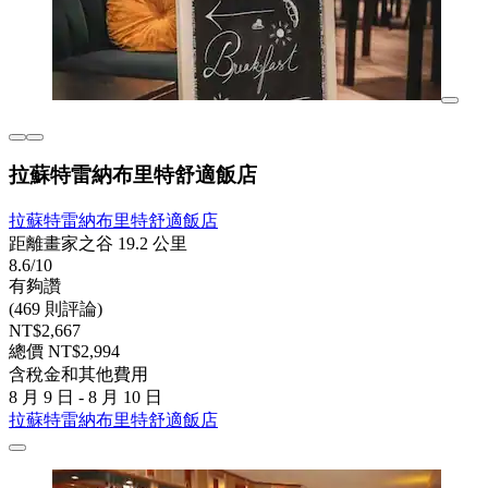
拉蘇特雷納布里特舒適飯店
拉蘇特雷納布里特舒適飯店
距離畫家之谷 19.2 公里
8.6/10
有夠讚
(469 則評論)
NT$2,667
總價 NT$2,994
含稅金和其他費用
8 月 9 日 - 8 月 10 日
拉蘇特雷納布里特舒適飯店