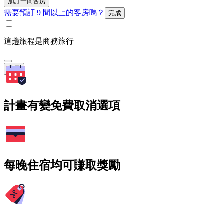
加訂一間客房
需要預訂 9 間以上的客房嗎？
完成
這趟旅程是商務旅行
搜尋
計畫有變免費取消選項
每晚住宿均可賺取獎勵