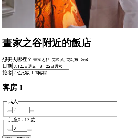
畫家之谷附近的飯店
想要去哪裡？
日期
旅客
客房 1
成人
兒童
0 - 17 歲