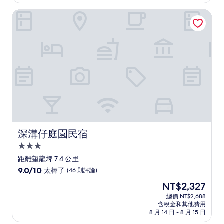
為
有
NT$1,819
深溝仔庭園民宿
夠
讚，
(174
則
評
論)
深溝仔庭園民宿
深溝仔庭園民宿
3.0
星
距離望龍埤 7.4 公里
級
9.0
9.0/10
太棒了
(46 則評論)
住
分，
現
NT$2,327
滿
宿
在
分
總價 NT$2,688
價
含稅金和其他費用
10
格
8 月 14 日 - 8 月 15 日
分，
為
太