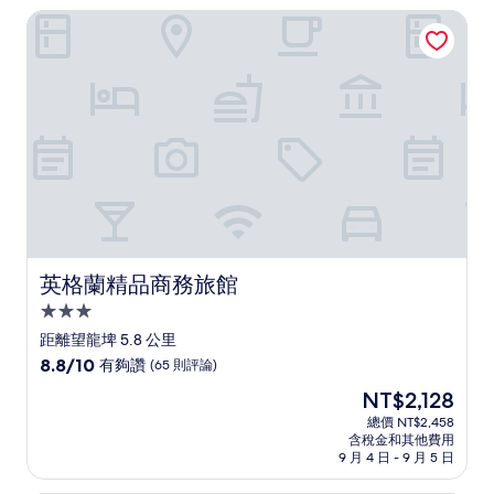
NT$2,327
英格蘭精品商務旅館
棒
了，
(46
則
評
論)
英格蘭精品商務旅館
英格蘭精品商務旅館
3.0
星
距離望龍埤 5.8 公里
級
8.8
8.8/10
有夠讚
(65 則評論)
住
分，
現
NT$2,128
滿
宿
在
分
總價 NT$2,458
價
含稅金和其他費用
10
格
9 月 4 日 - 9 月 5 日
分，
為
有