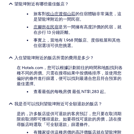
件
望龍埤附近有哪些最佳飯店？
所
搜
旅客對
枕山庄渡假山莊
的住宿體驗非常滿意，這
尋
是望龍埤附近的一間民宿。
到
庄腳所在民宿
是另一間擁有高度評價的民宿，就
的
在步行 13 分鐘距離。
價
格。
事實上，當地有 1,968 間飯店、度假租屋和其他
價
住宿選項可供您挑選。
格
和
入住望龍埤附近的飯店所需的費用是多少？
供
應
在 Hotels.com，您可以根據計劃前往的時間和地點找到各
情
種不同的房價。只需在搜尋結果中按價格排序，並使用您
況
偏好的條件進行篩選，便可以找到最適合您且符合預算的
可
最佳選擇。
能
查看最低的每晚房價 最低 NT$1,283 起。
會
有
所
我是否可以找到望龍埤附近可全額退款的飯店？
變
動，
是的，許多飯店提供可退款的客房預訂，您只要在取消期
可
限前取消即可獲得退款。如要尋找可退款的房價，請在搜
能
尋飯店時選取「可全額退款」篩選條件。
受
有幾家提供這種房價的高評價飯店就在望龍埤附