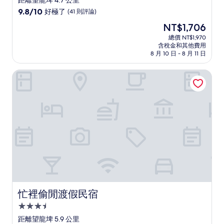
距離望龍埤 4.7 公里
級
9.8
9.8/10
好極了
(41 則評論)
住
分，
現
NT$1,706
滿
宿
在
分
總價 NT$1,970
價
含稅金和其他費用
10
格
8 月 10 日 - 8 月 11 日
分，
為
好
NT$1,706
忙裡偷閒渡假民宿
極
了，
(41
則
評
論)
忙裡偷閒渡假民宿
忙裡偷閒渡假民宿
3.5
星
距離望龍埤 5.9 公里