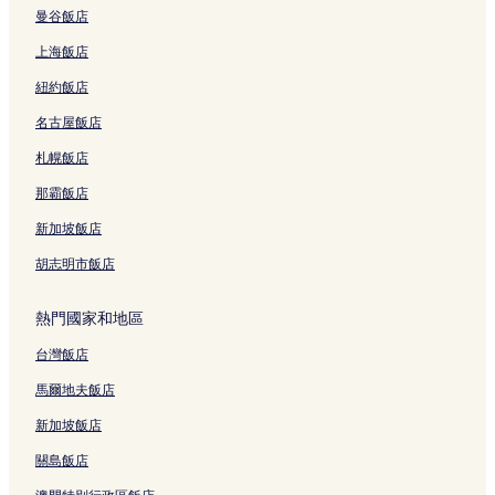
曼谷飯店
員山飯店
上海飯店
宜蘭火車站附近的飯店
紐約飯店
員山的平價飯店
名古屋飯店
員山的提供免費早餐的飯店
員山的設有游泳池的飯店
札幌飯店
員山的設有停車場的飯店
那霸飯店
壯圍的提供免費早餐的飯店
新加坡飯店
壯圍的設有停車場的飯店
胡志明市飯店
壯圍的親子飯店
熱門國家和地區
礁溪的平價飯店
台灣飯店
礁溪的設有停車場的飯店
礁溪的親子飯店
馬爾地夫飯店
礁溪的Spa 飯店
新加坡飯店
礁溪的性別友善飯店
關島飯店
礁溪的設有健身中心的飯店