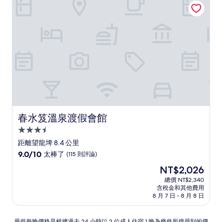
了，
(59
則
評
論)
春水笈溫泉渡假會館
春水笈溫泉渡假會館
3.5
星
距離望龍埤 8.4 公里
級
9.0
9.0/10
太棒了
(115 則評論)
住
分，
現
NT$2,026
滿
宿
在
分
總價 NT$2,340
價
含稅金和其他費用
10
格
8 月 7 日 - 8 月 8 日
分，
為
太
NT$2,026
棒
最
最低每晚價格是根據過去 24 小時以 2 位成人住宿 1 晚為條件所搜尋到的價