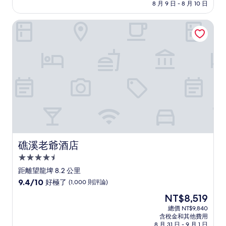
格
8 月 9 日 - 8 月 10 日
分，
為
好
NT$2,583
礁溪老爺酒店
極
了，
(65
則
評
論)
礁溪老爺酒店
礁溪老爺酒店
4.5
星
距離望龍埤 8.2 公里
級
9.4
9.4/10
好極了
(1,000 則評論)
住
分，
現
NT$8,519
滿
宿
在
分
總價 NT$9,840
價
含稅金和其他費用
10
格
8 月 31 日 - 9 月 1 日