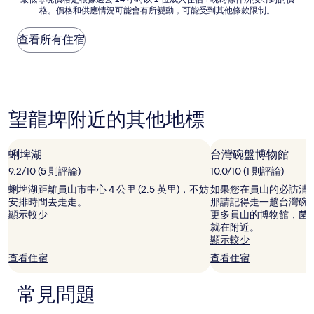
了，
格。價格和供應情況可能會有所變動，可能受到其他條款限制。
低
(115
每
則
晚
查看所有住宿
評
價
論)
格
是
根
據
望龍埤附近的其他地標
過
去
24
小
蜊埤湖
台灣碗盤博物館
時
9.2/10 (5 則評論)
10.0/10 (1 則評論)
以
2
蜊埤湖距離員山市中心 4 公里 (2.5 英里)，不妨
如果您在員山的必訪清
位
安排時間去走走。
那請記得走一趟台灣碗
成
顯示較少
更多員山的博物館，菌
人
就在附近。
住
顯示較少
宿
查看住宿
查看住宿
1
晚
常見問題
為
條