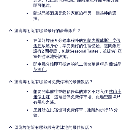
兒床、1 座室外游泳池。距離望龍埤開車幾分鐘
即可抵達。
蘭城晶英酒店
是您的家庭旅行另一個很棒的選
擇。
望龍埤附近有哪些最好的豪華飯店？
在望龍埤僅 9 分鐘車程外的
宜蘭力麗威斯汀度假
酒店
放鬆身心，享受美好的住宿體驗。這間飯店
設有2 間餐廳，包括Seasonal Tastes，並提供1 座
室外游泳池等設施。
開車幾分鐘即可抵達的第二個奢華選項是
蘭城晶
英酒店
。
望龍埤附近有哪些可免費停車的最佳飯店？
想要開車前往並輕鬆停車的旅客不妨入住
枕山庄
渡假山莊
，這裡提供免費停車場。距離望龍埤只
有幾步之遙。
庄腳所在民宿
也可免費停車，距離約步行 13 分
鐘。
望龍埤附近有哪些設有游泳池的最佳飯店？