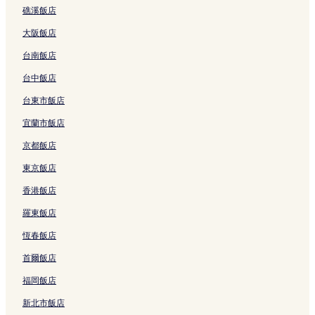
礁溪飯店
大湖風景遊樂區附近的飯店
大阪飯店
龍潭湖公園附近的飯店
台南飯店
新月廣場附近的飯店
同樂村飯店
台中飯店
礁溪溫泉附近的飯店
台東市飯店
昭應宮附近的飯店
宜蘭市飯店
礁溪協天廟附近的飯店
京都飯店
宜蘭縣飯店
東京飯店
五峰旗瀑布附近的飯店
香港飯店
宜蘭酒廠甲子蘭酒文物館附近的飯店
羅東飯店
枕山村飯店
恆春飯店
菌寶貝博物館暨觀光工廠附近的飯店
首爾飯店
頭城飯店
福岡飯店
龍潭大池附近的飯店
新北市飯店
五結飯店