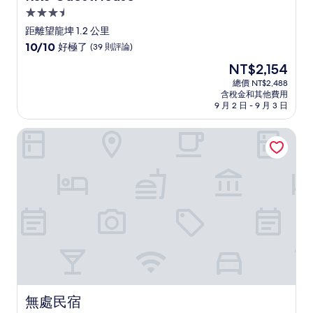
3.5
星
距離望龍埤 1.2 公里
級
10.0
10/10
好極了
(39 則評論)
住
分，
現
NT$2,154
滿
宿
在
分
總價 NT$2,488
價
含稅金和其他費用
10
格
9 月 2 日 - 9 月 3 日
分，
為
好
NT$2,154
無處民宿
極
了，
(39
則
評
論)
無處民宿
無處民宿