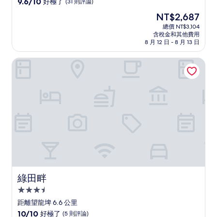
9.6
9.6/10
好極了
(31 則評論)
住
分，
現
NT$2,687
滿
宿
在
分
總價 NT$3,104
價
含稅金和其他費用
10
格
8 月 12 日 - 8 月 13 日
分，
為
好
NT$2,687
綠田畔
極
了，
(31
則
評
論)
綠田畔
綠田畔
3.5
星
距離望龍埤 6.6 公里
級
10.0
10/10
好極了
(5 則評論)