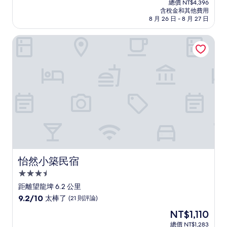
分
總價 NT$4,396
價
含稅金和其他費用
10
格
8 月 26 日 - 8 月 27 日
分，
為
太
NT$3,806
怡然小築民宿
棒
了，
(95
則
評
論)
怡然小築民宿
怡然小築民宿
3.5
星
距離望龍埤 6.2 公里
級
9.2
9.2/10
太棒了
(21 則評論)
住
分，
現
NT$1,110
滿
宿
在
分
總價 NT$1,283