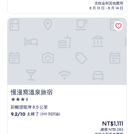
價
含稅金和其他費用
10
格
8 月 13 日 - 8 月 14 日
分，
為
太
NT$1,110
慢漫窩溫泉旅宿
棒
了，
(21
則
評
論)
慢漫窩溫泉旅宿
慢漫窩溫泉旅宿
3.5
星
距離望龍埤 8.5 公里
級
9.2
9.2/10
太棒了
(310 則評論)
住
分，
現
NT$1,111
滿
宿
在
分
總價 NT$1,283
價