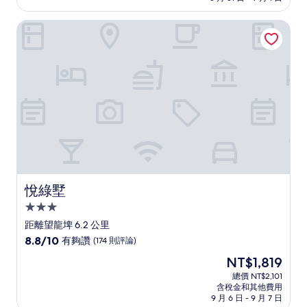
分，
為
好
NT$8,519
悅綠墅
極
了，
(1,000
則
評
論)
悅綠墅
悅綠墅
3.0
星
距離望龍埤 6.2 公里
級
8.8
8.8/10
有夠讚
(174 則評論)
住
分，
現
NT$1,819
滿
宿
在
分
總價 NT$2,101
價
含稅金和其他費用
10
格
9 月 6 日 - 9 月 7 日
分，