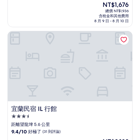
住
現
NT$1,676
滿
宿
在
分
總價 NT$1,936
價
含稅金和其他費用
10
格
8 月 9 日 - 8 月 10 日
分，
為
好
NT$1,676
宜蘭民宿 IL 行館
極
了，
(22
則
評
論)
宜蘭民宿 IL 行館
宜蘭民宿 IL 行館
3.5
星
距離望龍埤 5.6 公里
級
9.4
9.4/10
好極了
(31 則評論)
住
分，