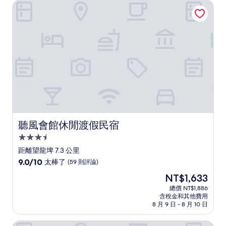
NT$2,128
聽風會館休閒渡假民宿
夠
讚，
(65
則
評
論)
聽風會館休閒渡假民宿
聽風會館休閒渡假民宿
3.5
星
距離望龍埤 7.3 公里
級
9.0
9.0/10
太棒了
(59 則評論)
住
分，
現
NT$1,633
滿
宿
在
分
總價 NT$1,886
價
含稅金和其他費用
10
格
8 月 9 日 - 8 月 10 日
分，
為
太
NT$1,633
春水笈溫泉渡假會館
棒