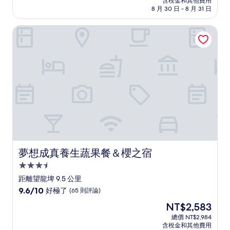
含稅金和其他費用
10
格
8 月 30 日 - 8 月 31 日
分，
為
太
NT$1,111
夢想成真養生蔬果餐＆櫻之宿
棒
了，
(310
則
評
論)
夢想成真養生蔬果餐＆櫻之宿
夢想成真養生蔬果餐＆櫻之宿
3.5
星
距離望龍埤 9.5 公里
級
9.6
9.6/10
好極了
(65 則評論)
住
分，
現
NT$2,583
滿
宿
在
分
總價 NT$2,984
價
含稅金和其他費用
10