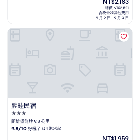
現
NT$2,183
滿
宿
在
分
總價 NT$2,521
價
含稅金和其他費用
10
格
9 月 2 日 - 9 月 3 日
分，
為
好
NT$2,183
塍畦民宿
極
了，
(31
則
評
論)
塍畦民宿
塍畦民宿
3.0
星
距離望龍埤 9.8 公里
級
9.8
9.8/10
好極了
(24 則評論)
住
分，
現
NT$1,959
滿