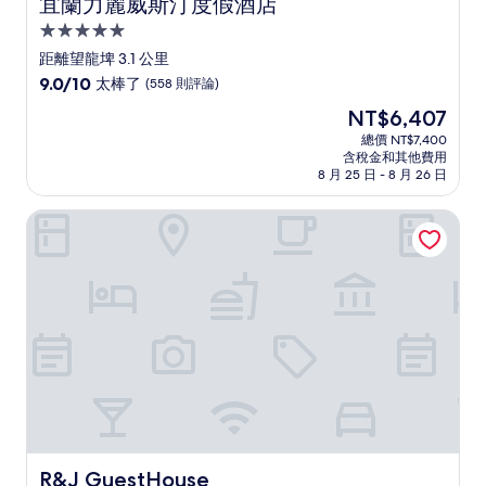
宜蘭力麗威斯汀度假酒店
宜蘭力麗威斯汀度假酒店
5.0
星
距離望龍埤 3.1 公里
級
9.0
9.0/10
太棒了
(558 則評論)
住
分，
現
NT$6,407
滿
宿
在
分
總價 NT$7,400
價
含稅金和其他費用
10
格
8 月 25 日 - 8 月 26 日
分，
為
太
NT$6,407
R&J GuestHouse
棒
了，
(558
則
評
論)
R&J GuestHouse
R&J GuestHouse