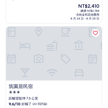
住
分，
現
NT$2,410
滿
宿
在
分
總價 NT$2,784
價
含稅金和其他費用
10
格
8 月 24 日 - 8 月 25 日
分，
為
好
NT$2,410
筑園居民宿
極
了，
(5
則
評
論)
筑園居民宿
筑園居民宿
3.0
星
距離望龍埤 7.5 公里
級
9.6
9.6/10
好極了
(22 則評論)
分，