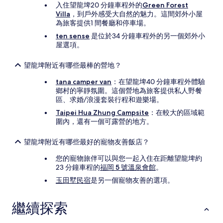
入住望龍埤20 分鐘車程外的
Green Forest
Villa
，到戶外感受大自然的魅力。這間郊外小屋
為旅客提供1 間餐廳和停車場。
ten sense
是位於34 分鐘車程外的另一個郊外小
屋選項。
望龍埤附近有哪些最棒的營地？
tana camper van
：在望龍埤40 分鐘車程外體驗
鄉村的寧靜氛圍。這個營地為旅客提供私人野餐
區、求婚/浪漫套裝行程和遊樂場。
Taipei Hua Zhung Campsite
：在較大的區域範
圍內，還有一個可露營的地方。
望龍埤附近有哪些最好的寵物友善飯店？
您的寵物旅伴可以與您一起入住在距離望龍埤約
23 分鐘車程的
福岡 5 號溫泉會館
。
玉田墅民宿
是另一個寵物友善的選項。
繼續探索