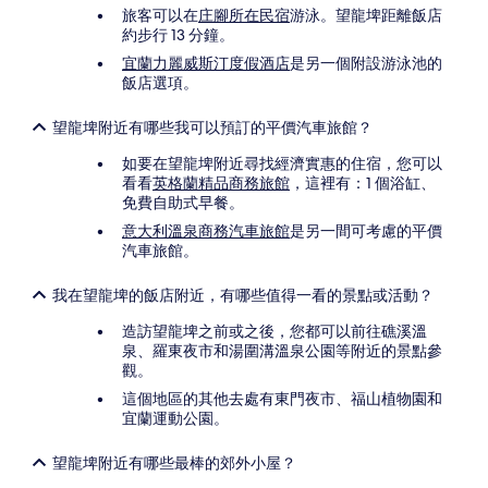
旅客可以在
庄腳所在民宿
游泳。望龍埤距離飯店
約步行 13 分鐘。
宜蘭力麗威斯汀度假酒店
是另一個附設游泳池的
飯店選項。
望龍埤附近有哪些我可以預訂的平價汽車旅館？
如要在望龍埤附近尋找經濟實惠的住宿，您可以
看看
英格蘭精品商務旅館
，這裡有：1 個浴缸、
免費自助式早餐。
意大利溫泉商務汽車旅館
是另一間可考慮的平價
汽車旅館。
我在望龍埤的飯店附近，有哪些值得一看的景點或活動？
造訪望龍埤之前或之後，您都可以前往礁溪溫
泉、羅東夜市和湯圍溝溫泉公園等附近的景點參
觀。
這個地區的其他去處有東門夜市、福山植物園和
宜蘭運動公園。
望龍埤附近有哪些最棒的郊外小屋？