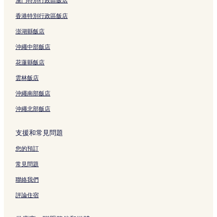
澳門特別行政區飯店
礁溪的高爾夫飯店
香港特別行政區飯店
礁溪的設有游泳池的飯店
澎湖縣飯店
礁溪的提供免費早餐的飯店
沖繩中部飯店
礁溪的寵物友善飯店
花蓮縣飯店
礁溪的溫泉飯店
雲林飯店
礁溪的商務飯店
沖繩南部飯店
礁溪的奢華飯店
沖繩北部飯店
三星的商務飯店
三星的提供免費早餐的飯店
支援和常見問題
三星的設有停車場的飯店
您的預訂
三星的寵物友善飯店
常見問題
三星的設有游泳池的飯店
聯絡我們
宜蘭市的商務飯店
評論住宿
宜蘭市的寵物友善飯店
宜蘭市的設有停車場的飯店