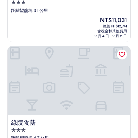
3.0
星
距離望龍埤 3.1 公里
級
現
NT$11,031
住
在
總價 NT$12,741
宿
價
含稅金和其他費用
格
9 月 4 日 - 9 月 5 日
為
NT$11,031
綠院食蔭
綠院食蔭
綠院食蔭
3.0
星