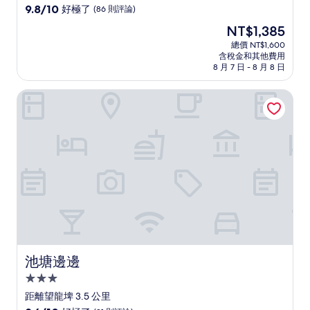
級
9.8
9.8/10
好極了
(86 則評論)
住
分，
現
NT$1,385
滿
宿
在
分
總價 NT$1,600
價
含稅金和其他費用
10
格
8 月 7 日 - 8 月 8 日
分，
為
好
NT$1,385
池塘邊邊
極
了，
(86
則
評
論)
池塘邊邊
池塘邊邊
3.0
星
距離望龍埤 3.5 公里
級