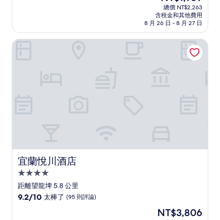
宿
在
分
總價 NT$2,263
價
含稅金和其他費用
10
格
8 月 26 日 - 8 月 27 日
分，
為
好
NT$1,959
宜蘭悅川酒店
極
了，
(24
則
評
論)
宜蘭悅川酒店
宜蘭悅川酒店
4.0
星
距離望龍埤 5.8 公里
級
9.2
9.2/10
太棒了
(95 則評論)
住
分，
現
NT$3,806
滿
宿
在