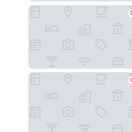
竹跡庭園渡假會館
煙波大飯店蘇澳四季雙泉館