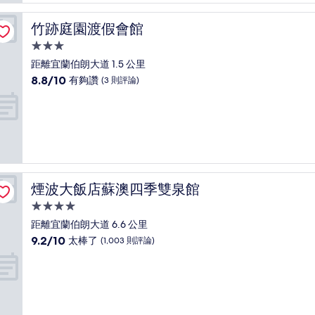
竹跡庭園渡假會館
竹跡庭園渡假會館
3.0
星
距離宜蘭伯朗大道 1.5 公里
級
8.8
8.8/10
有夠讚
(3 則評論)
住
分，
滿
宿
分
10
分，
有
夠
讚，
煙波大飯店蘇澳四季雙泉館
煙波大飯店蘇澳四季雙泉館
(3
則
4.0
評
星
距離宜蘭伯朗大道 6.6 公里
論)
級
9.2
9.2/10
太棒了
(1,003 則評論)
住
分，
滿
宿
分
10
分，