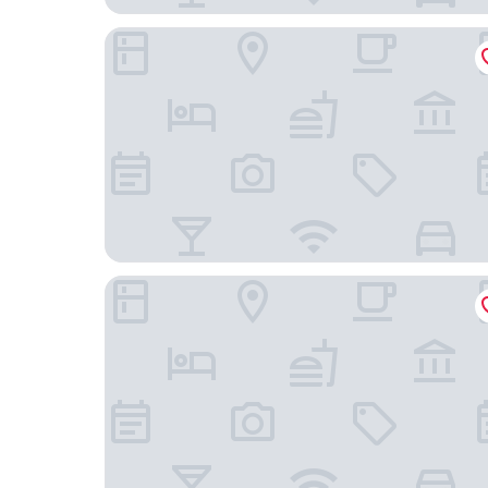
都鄉旅
好室一庒