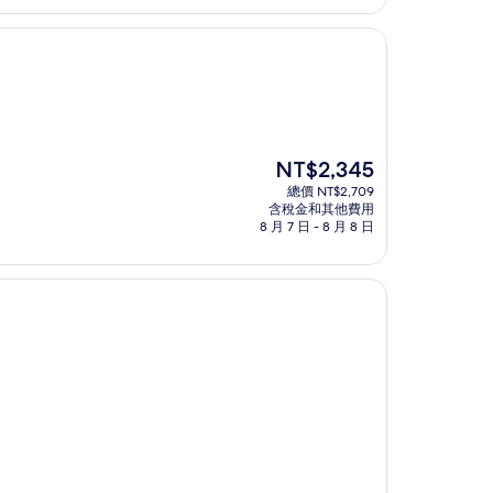
NT$2,943
現
NT$2,345
在
總價 NT$2,709
價
含稅金和其他費用
格
8 月 7 日 - 8 月 8 日
為
NT$2,345