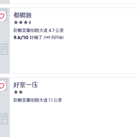
太
棒
了，
都鄉旅
都鄉旅
(1,003
則
3.5
評
星
距離宜蘭伯朗大道 4.7 公里
論)
級
9.6
9.6/10
好極了
(145 則評論)
住
分，
滿
宿
分
10
分，
好
極
了，
好室一庒
好室一庒
(145
則
2.0
評
星
距離宜蘭伯朗大道 1.1 公里
論)
級
住
宿