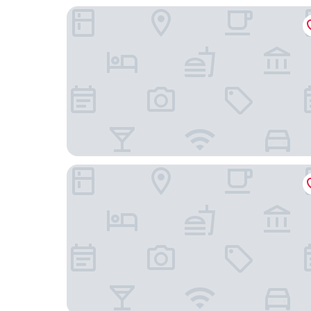
煙波大飯店宜蘭館
宜蘭愛麗思主題民宿