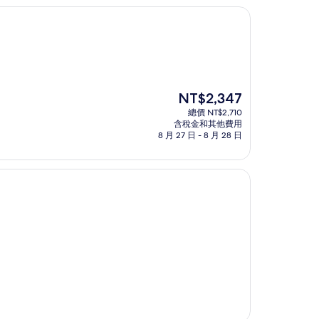
現
NT$2,347
在
總價 NT$2,710
價
含稅金和其他費用
格
8 月 27 日 - 8 月 28 日
為
NT$2,347