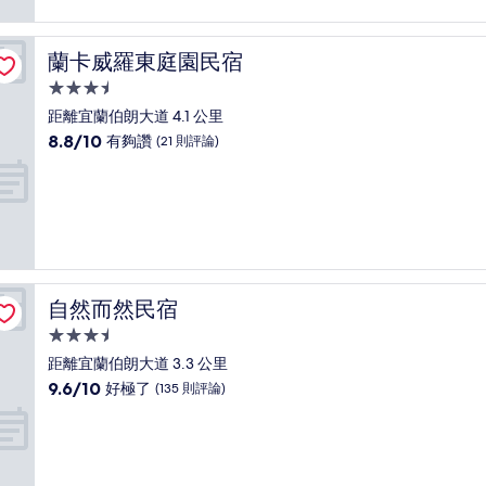
蘭卡威羅東庭園民宿
蘭卡威羅東庭園民宿
3.5
星
距離宜蘭伯朗大道 4.1 公里
級
8.8
8.8/10
有夠讚
(21 則評論)
住
分，
滿
宿
分
10
分，
有
夠
讚，
自然而然民宿
自然而然民宿
(21
則
3.5
評
星
距離宜蘭伯朗大道 3.3 公里
論)
級
9.6
9.6/10
好極了
(135 則評論)
住
分，
滿
宿
分
10
分，