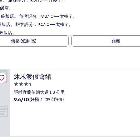
店。 旅客評分：9.6/10 — 好極了。
級飯店。
星級飯店。 旅客評分：9.2/10 — 太棒了。
級飯店。 旅客評分：9.0/10 — 太棒了。
星級飯店。
價格 (低到高)
距離
沐禾渡假會館
沐禾渡假會館
3.5
星
距離宜蘭伯朗大道 1.3 公里
級
9.6
9.6/10
好極了
(39 則評論)
住
分，
滿
宿
分
10
分，
好
極