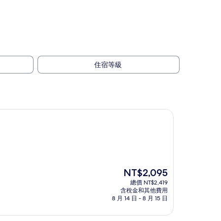
住宿等級
現
NT$2,095
在
總價 NT$2,419
價
含稅金和其他費用
格
8 月 14 日 - 8 月 15 日
為
NT$2,095