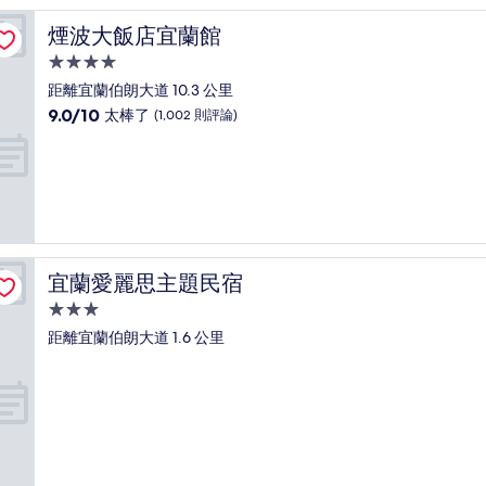
棒
了，
煙波大飯店宜蘭館
煙波大飯店宜蘭館
(303
則
4.0
評
星
距離宜蘭伯朗大道 10.3 公里
論)
級
9.0
9.0/10
太棒了
(1,002 則評論)
住
分，
滿
宿
分
10
分，
太
棒
了，
宜蘭愛麗思主題民宿
宜蘭愛麗思主題民宿
(1,002
則
3.0
評
星
距離宜蘭伯朗大道 1.6 公里
論)
級
住
宿