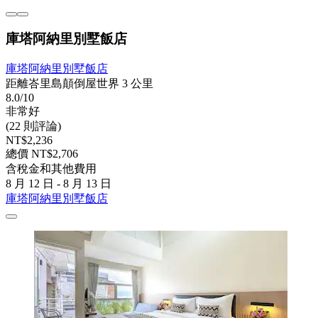
庫塔阿納里別墅飯店
庫塔阿納里別墅飯店
距離峇里島顛倒屋世界 3 公里
8.0/10
非常好
(22 則評論)
NT$2,236
總價 NT$2,706
含稅金和其他費用
8 月 12 日 - 8 月 13 日
庫塔阿納里別墅飯店