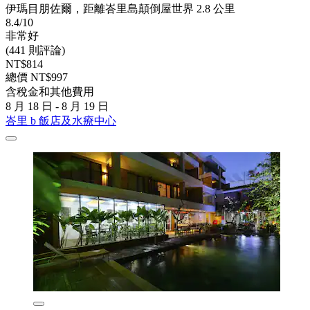
伊瑪目朋佐爾，距離峇里島顛倒屋世界 2.8 公里
8.4/10
非常好
(441 則評論)
NT$814
總價 NT$997
含稅金和其他費用
8 月 18 日 - 8 月 19 日
峇里 b 飯店及水療中心