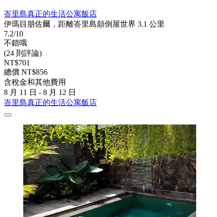
峇里島真正的生活公寓飯店
伊瑪目朋佐爾，距離峇里島顛倒屋世界 3.1 公里
7.2/10
不錯哦
(24 則評論)
NT$701
總價 NT$856
含稅金和其他費用
8 月 11 日 - 8 月 12 日
峇里島真正的生活公寓飯店