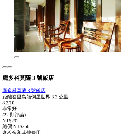
龐多科莫薩 3 號飯店
龐多科莫薩 3 號飯店
距離峇里島顛倒屋世界 3.2 公里
8.2/10
非常好
(22 則評論)
NT$292
總價 NT$356
含稅金和其他費用