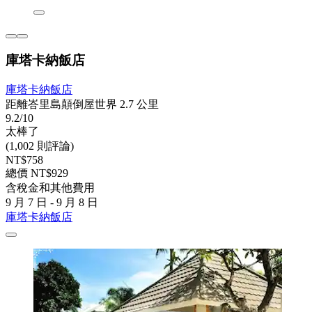
庫塔卡納飯店
庫塔卡納飯店
距離峇里島顛倒屋世界 2.7 公里
9.2/10
太棒了
(1,002 則評論)
NT$758
總價 NT$929
含稅金和其他費用
9 月 7 日 - 9 月 8 日
庫塔卡納飯店