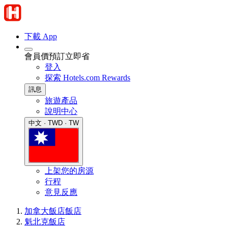
下載 App
會員價預訂立即省
登入
探索 Hotels.com Rewards
訊息
旅遊產品
說明中心
中文 · TWD · TW
上架您的房源
行程
意見反應
加拿大飯店
飯店
魁北克飯店