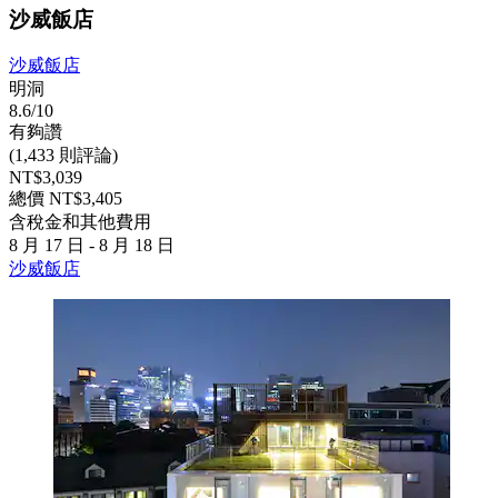
沙威飯店
沙威飯店
明洞
8.6/10
有夠讚
(1,433 則評論)
NT$3,039
總價 NT$3,405
含稅金和其他費用
8 月 17 日 - 8 月 18 日
沙威飯店