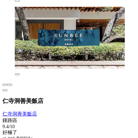
仁寺洞善美飯店
仁寺洞善美飯店
鍾路區
9.4/10
好極了