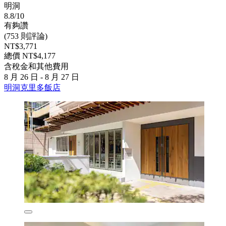
明洞
8.8/10
有夠讚
(753 則評論)
NT$3,771
總價 NT$4,177
含稅金和其他費用
8 月 26 日 - 8 月 27 日
明洞克里多飯店