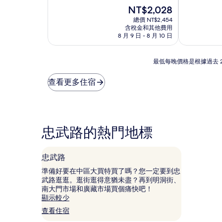
宿
宿
分
現
分
NT$2,028
10
在
10
總價 NT$2,454
分，
價
分，
含稅金和其他費用
太
格
非
8 月 9 日 - 8 月 10 日
棒
為
常
了，
NT$2,028
好，
最
(1,006
(75
最低每晚價格是根據過去 
低
則
則
每
評
評
查看更多住宿
晚
論)
論)
價
格
是
根
忠武路的熱門地標
據
過
去
忠武路
24
小
準備好要在中區大買特買了嗎？您一定要到忠
時
武路逛逛。逛街逛得意猶未盡？再到明洞街、
以
南大門市場和廣藏市場買個痛快吧！
2
顯示較少
位
查看住宿
成
人