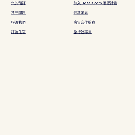
您的預訂
加入 Hotels.com 聯盟計畫
首爾的Spa 飯店
常見問題
最新消息
首爾的寵物友善飯店
聯絡我們
廣告合作提案
首爾的賭場飯店
評論住宿
旅行社專員
大學路的方便購物的飯店
鍾路 1.2.3.4 街洞的設有停車場的飯
鍾路 1.2.3.4 街洞的親子飯店
鍾路 5.6 街洞的方便購物的飯店
鍾路 5.6 街洞的平價飯店
忠武路附近的奢華飯店
忠武路附近的設有停車場的飯店
忠武路附近的平價飯店
獎忠洞飯店
首爾廣場附近的飯店
忠武路附近的飯店