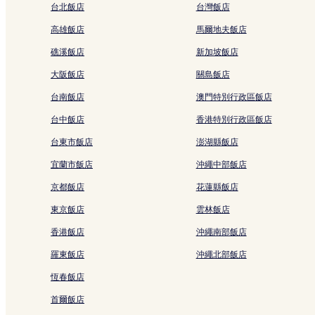
有
台北飯店
台灣飯店
所
首爾的親子飯店
變
高雄飯店
馬爾地夫飯店
動，
首爾的設有廚房的飯店
可
礁溪飯店
新加坡飯店
首爾的設有健身中心的飯店
能
大阪飯店
關島飯店
受
班山市場附近的親子飯店
到
台南飯店
澳門特別行政區飯店
其
鍾路 1.2.3.4 街洞的方便購物的飯店
他
台中飯店
香港特別行政區飯店
鍾路 1.2.3.4 街洞的提供免費早餐的飯店
條
款
台東市飯店
澎湖縣飯店
鍾路 1.2.3.4 街洞的奢華飯店
限
宜蘭市飯店
沖繩中部飯店
制。
鍾路 5.6 街洞的商務飯店
京都飯店
花蓮縣飯店
小公洞的親子飯店
忠武路附近的提供免費早餐的飯店
東京飯店
雲林飯店
忠武路附近的方便購物的飯店
香港飯店
沖繩南部飯店
宗廟附近的飯店
羅東飯店
沖繩北部飯店
鐘閣站附近的飯店
恆春飯店
獎忠體育館附近的飯店
首爾飯店