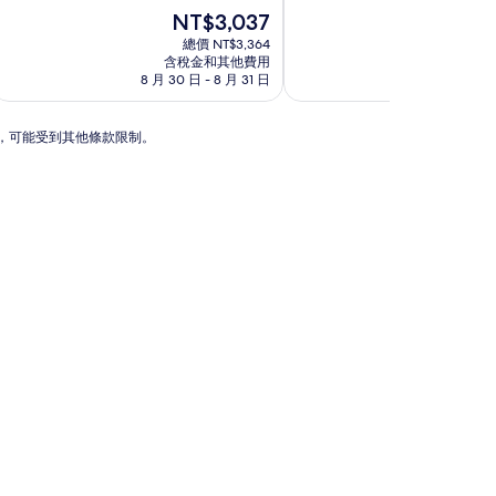
宿
宿
分
現
分
現
NT$3,037
NT
10
在
10
在
總價 NT$3,364
總價
分，
價
分，
價
含稅金和其他費用
含稅金
有
格
不
格
8 月 30 日 - 8 月 31 日
8 月 17 日
夠
為
錯
為
讚，
NT$3,037
哦，
NT$3
(1,000
(18
動，可能受到其他條款限制。
則
則
評
評
論)
論)