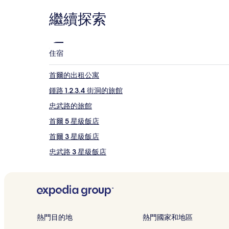
住
繼續探索
宿
1
晚
為
住宿
條
件
所
首爾的出租公寓
搜
鍾路 1.2.3.4 街洞的旅館
尋
到
忠武路的旅館
的
價
首爾 5 星級飯店
格。
首爾 3 星級飯店
價
格
忠武路 3 星級飯店
和
供
鍾路 5.6 街洞 3 星級飯店
應
首爾的方便購物的飯店
情
況
首爾的滑雪飯店
可
能
首爾的性別友善飯店
熱門目的地
熱門國家和地區
會
首爾的精品飯店