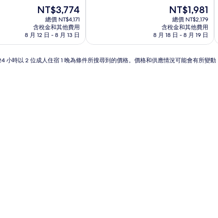
宿
現
分
現
NT$3,774
NT$1,981
在
10
在
總價 NT$4,171
總價 NT$2,179
價
分，
價
含稅金和其他費用
含稅金和其他費用
格
非
格
8 月 12 日 - 8 月 13 日
8 月 18 日 - 8 月 19 日
為
常
為
NT$3,774
好，
NT$1,981
(20
24 小時以 2 位成人住宿 1 晚為條件所搜尋到的價格。價格和供應情況可能會有所變
則
評
論)