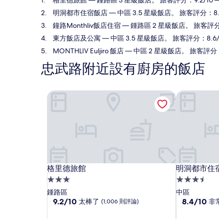
格里德旅館
— 鍾路區 3 星級飯店。 旅客評分：9.2/10
明洞都市住宿飯店
— 中區 3.5 星級飯店。 旅客評分：8.
鐘路Monthliv飯店住宿
— 鍾路區 2 星級飯店。 旅客評分：
東方飯店及公寓
— 中區 3.5 星級飯店。 旅客評分：8.6
MONTHLIV Euljiro 飯店
— 中區 2 星級飯店。 旅客評分：
忠武路附近設有廚房的飯店
格里德旅館
明洞都市住
格里德旅館
明洞都市住
格里德旅館
明洞都市住
3.0
3.5
星
星
鍾路區
中區
級
9.2
級
8.4
9.2/10
8.4/10
太棒了
非
(1,006 則評論)
分，
分，
住
住
滿
滿