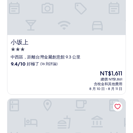
小坂上
小坂上
3.0
星
中西區，距離台灣金屬創意館 9.3 公里
級
9.4
9.4/10
好極了
(16 則評論)
住
分，
現
NT$1,611
滿
宿
在
分
總價 NT$1,861
價
含稅金和其他費用
10
格
8 月 10 日 - 8 月 11 日
分，
為
好
NT$1,611
暖時嚼旅
極
了，
(16
則
評
論)