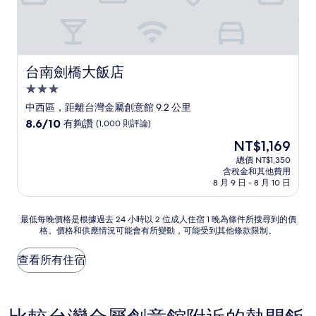
台南劍橋大飯店
台南劍橋大飯店
3.0
星
中西區，距離台灣金屬創意館 9.2 公里
級
8.6
8.6/10
有夠讚
(1,000 則評論)
住
分，
現
NT$1,169
滿
宿
在
分
總價 NT$1,350
價
含稅金和其他費用
10
格
8 月 9 日 - 8 月 10 日
分，
為
有
NT$1,169
夠
最
最低每晚價格是根據過去 24 小時以 2 位成人住宿 1 晚為條件所搜尋到的價
讚，
格。價格和供應情況可能會有所變動，可能受到其他條款限制。
低
(1,000
每
則
晚
查看所有住宿
評
價
論)
格
是
根