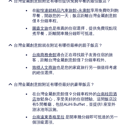
台灣金屬創意館附近有哪些提供免費早餐的最佳飯店？
在
歐悅連鎖精品汽車旅館-永康館
享用免費吃到飽
早餐，開啟您的一天；飯店距離台灣金屬創意館
僅 8 分鐘車程。
圖森文旅
也是推薦的住宿選擇，提供免費現點現
煮早餐，距離開車幾分鐘即可抵達。
台灣金屬創意館就在附近有哪些最棒的親子飯店？
台南商務會館
適合正在尋找親子友善住宿的旅
客，距離台灣金屬創意館僅 7 分鐘車程外。
致穩人文商旅
也是您的家庭旅行另一個值得考慮
的絕佳選擇。
台灣金屬創意館附近有哪些最好的豪華飯店？
在台灣金屬創意館僅 9 分鐘車程外的
台南桂田酒
店
放鬆身心，享受美好的住宿體驗。這間飯店設
有5 間餐廳，包括ALiHi Buffet，並提供1 座室外
游泳池等設施。
台南遠東香格里拉
是開車幾分鐘即可抵達的另一
個頂級選項。