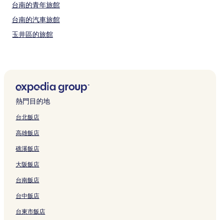
台南的青年旅館
台南的汽車旅館
玉井區的旅館
正興街的旅館
正興街的民宿
正興街的青年旅館
高雄的汽車旅館
熱門目的地
高雄的青年旅館
台北飯店
安平運河的民宿
高雄飯店
安平運河的旅館
礁溪飯店
安平運河的青年旅館
大阪飯店
迎曦湖的民宿
台南飯店
台南 4 星級飯店
台南 5 星級飯店
台中飯店
台南 2 星級飯店
台東市飯店