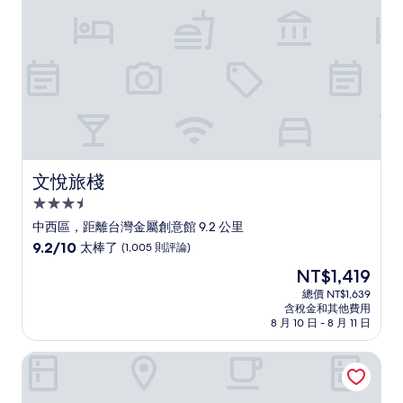
則
評
論)
文悅旅棧
文悅旅棧
3.5
星
中西區，距離台灣金屬創意館 9.2 公里
級
9.2
9.2/10
太棒了
(1,005 則評論)
住
分，
現
NT$1,419
滿
宿
在
分
總價 NT$1,639
價
含稅金和其他費用
10
格
8 月 10 日 - 8 月 11 日
分，
為
太
NT$1,419
柒宿 Seven Nights
棒
了，
(1,005