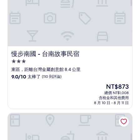
評
論)
慢步南國 - 台南故事民宿
慢步南國 - 台南故事民宿
3.0
星
東區，距離台灣金屬創意館 8.4 公里
級
9.0
9.0/10
太棒了
(110 則評論)
住
分，
現
NT$873
滿
宿
在
分
總價 NT$1,008
價
含稅金和其他費用
10
格
8 月 10 日 - 8 月 11 日
分，
為
太
NT$873
鐵街民宿
棒
了，
(110
則
評