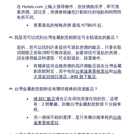
在 Hotels.com 上輸入搜尋條件，並按價格排序，即可查
看房價。請注意，房價會根據您計劃前往的地點和時間而
有所不同。
查看最低的每晚房價 最低 NT$829 起。
我是否可以找到台灣金屬創意館附近可全額退款的飯店？
是的，您可以找到許多提供可退款房價的飯店，只要在取
消期限之前取消即可獲得退款。如要尋找可退款的房價，
請在搜尋飯店時選取「可全額退款」篩選條件。
有幾家提供這種房價的高評價飯店就在台灣金屬
創意館附近，其中包括
台南遠東香格里拉
和
台南
大員皇冠假日酒店 - IHG 旗下飯店
。
台灣金屬創意館附近有哪些最棒的浪漫飯店？
徠·歸仁飯店
適合正在尋找浪漫住宿的您，這裡
有：2 間餐廳。距離台灣金屬創意館僅 11 分鐘車
程。
另一個很不錯的選擇，是只有幾分鐘車程的
台南
遠東香格里拉
。