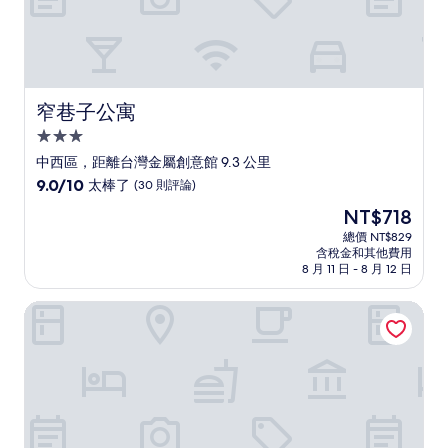
窄巷子公寓
窄巷子公寓
3.0
星
中西區，距離台灣金屬創意館 9.3 公里
級
9.0
9.0/10
太棒了
(30 則評論)
住
分，
現
NT$718
滿
宿
在
分
總價 NT$829
價
含稅金和其他費用
10
格
8 月 11 日 - 8 月 12 日
分，
為
太
NT$718
台南劍橋大飯店
棒
了，
(30
則
評
論)