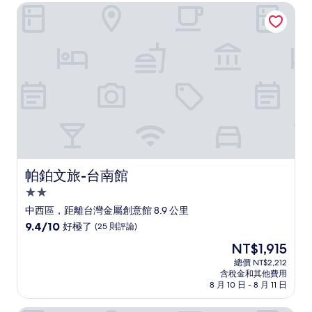
NT$3,268
帕鉑文旅-台南館
極
了，
(1,294
則
評
論)
帕鉑文旅-台南館
帕鉑文旅-台南館
2.0
星
中西區，距離台灣金屬創意館 8.9 公里
級
9.4
9.4/10
好極了
(25 則評論)
住
分，
現
NT$1,915
滿
宿
在
分
總價 NT$2,212
價
含稅金和其他費用
10
格
8 月 10 日 - 8 月 11 日
分，
為
好
NT$1,915