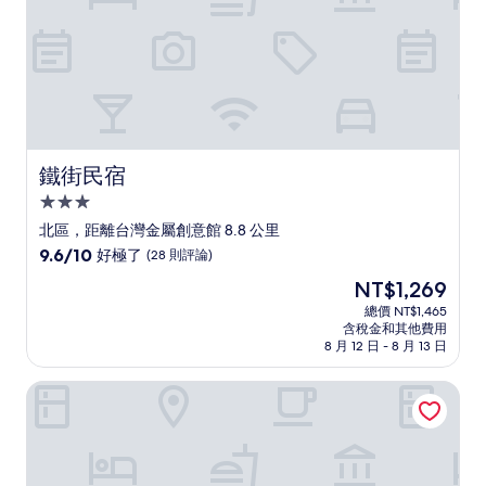
論)
鐵街民宿
鐵街民宿
3.0
星
北區，距離台灣金屬創意館 8.8 公里
級
9.6
9.6/10
好極了
(28 則評論)
住
分，
現
NT$1,269
滿
宿
在
分
總價 NT$1,465
價
含稅金和其他費用
10
格
8 月 12 日 - 8 月 13 日
分，
為
好
NT$1,269
宅夏都
極
了，
(28
則
評