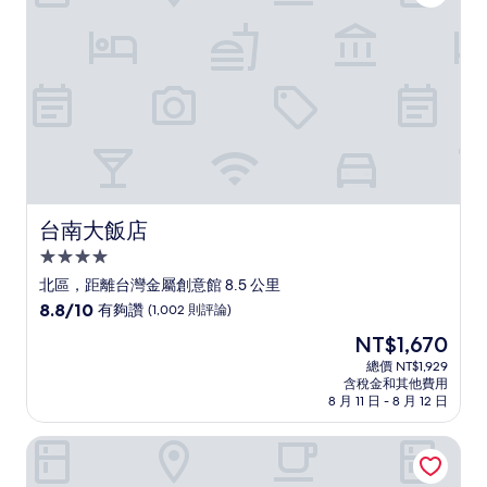
(247
則
評
論)
台南大飯店
台南大飯店
4.0
星
北區，距離台灣金屬創意館 8.5 公里
級
8.8
8.8/10
有夠讚
(1,002 則評論)
住
分，
現
NT$1,670
滿
宿
在
分
總價 NT$1,929
價
含稅金和其他費用
10
格
8 月 11 日 - 8 月 12 日
分，
為
有
NT$1,670
文悅旅棧
夠
讚，
(1,002