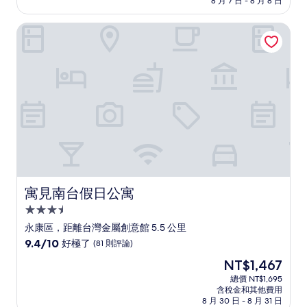
8 月 7 日 - 8 月 8 日
分，
為
太
NT$2,632
寓見南台假日公寓
棒
了，
(720
則
評
論)
寓見南台假日公寓
寓見南台假日公寓
3.5
星
永康區，距離台灣金屬創意館 5.5 公里
級
9.4
9.4/10
好極了
(81 則評論)
住
分，
現
NT$1,467
滿
宿
在
分
總價 NT$1,695
價
含稅金和其他費用
10
格
8 月 30 日 - 8 月 31 日
分，