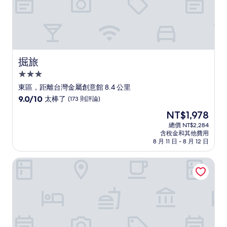
掘旅
掘旅
3.0
星
東區，距離台灣金屬創意館 8.4 公里
級
9.0
9.0/10
太棒了
(173 則評論)
住
分，
現
NT$1,978
滿
宿
在
分
總價 NT$2,284
價
含稅金和其他費用
10
格
8 月 11 日 - 8 月 12 日
分，
為
太
NT$1,978
窄巷子公寓
棒
了，
(173
則
評
論)