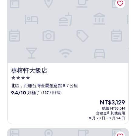
好，
(1,000
則
評
論)
禧榕軒大飯店
禧榕軒大飯店
4.0
星
北區，距離台灣金屬創意館 8.7 公里
級
9.4
9.4/10
好極了
(337 則評論)
住
分，
現
NT$3,129
滿
宿
在
分
總價 NT$3,614
價
含稅金和其他費用
10
格
8 月 23 日 - 8 月 24 日
分，
為
好
NT$3,129
天下南隅
極
了，