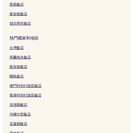
永大夜市附近的飯店
那霸飯店
善化區飯店
新加坡飯店
高雄文化中心附近的飯店
胡志明市飯店
三鳳宮附近的飯店
熱門國家和地區
台南車站附近的飯店
台灣飯店
國立成功大學附近的飯店
新市車站附近的飯店
馬爾地夫飯店
楊逵文學紀念館附近的飯店
新加坡飯店
國立臺灣歷史博物館附近的飯店
關島飯店
新左營高鐵站附近的飯店
澳門特別行政區飯店
新市區飯店
香港特別行政區飯店
永康車站附近的飯店
澎湖縣飯店
台南飯店
沖繩中部飯店
海安路藝術造街附近的飯店
花蓮縣飯店
國立台灣史前文化博物館南科考古館附近的飯店