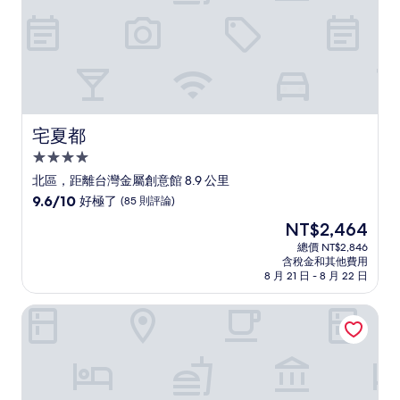
論)
宅夏都
宅夏都
4.0
星
北區，距離台灣金屬創意館 8.9 公里
級
9.6
9.6/10
好極了
(85 則評論)
住
分，
現
NT$2,464
滿
宿
在
分
總價 NT$2,846
價
含稅金和其他費用
10
格
8 月 21 日 - 8 月 22 日
分，
為
好
NT$2,464
小坂上
極
了，
(85
則
評
論)