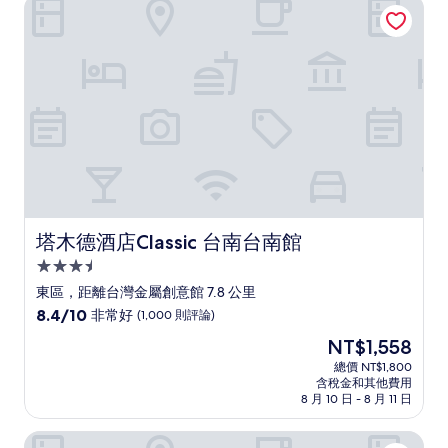
塔木德酒店Classic 台南台南館
極
了，
(25
則
評
論)
塔木德酒店Classic 台南台南館
塔木德酒店Classic 台南台南館
3.5
星
東區，距離台灣金屬創意館 7.8 公里
級
8.4
8.4/10
非常好
(1,000 則評論)
住
分，
現
NT$1,558
滿
宿
在
分
總價 NT$1,800
價
含稅金和其他費用
10
格
8 月 10 日 - 8 月 11 日
分，
為
非
NT$1,558
禧榕軒大飯店
常