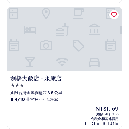
為
好
NT$1,467
劍橋大飯店 - 永康店
極
了，
(81
則
評
論)
劍橋大飯店 - 永康店
劍橋大飯店 - 永康店
3.0
星
距離台灣金屬創意館 3.5 公里
級
8.4
8.4/10
非常好
(321 則評論)
住
分，
現
NT$1,169
滿
宿
在
分
總價 NT$1,350
價
含稅金和其他費用
10
格
8 月 23 日 - 8 月 24 日
分，
為