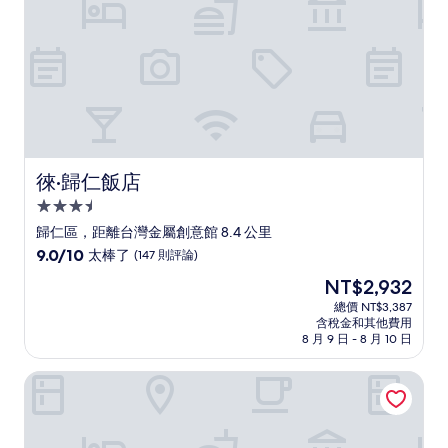
評
論)
徠·歸仁飯店
徠·歸仁飯店
3.5
星
歸仁區，距離台灣金屬創意館 8.4 公里
級
9.0
9.0/10
太棒了
(147 則評論)
住
分，
現
NT$2,932
滿
宿
在
分
總價 NT$3,387
價
含稅金和其他費用
10
格
8 月 9 日 - 8 月 10 日
分，
為
太
NT$2,932
慢步南國 - 台南故事民宿
棒
了，
(147
則