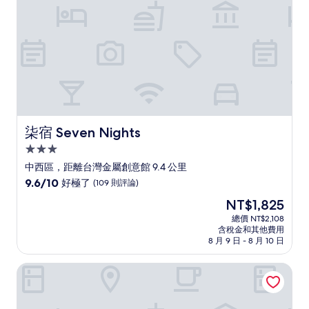
則
評
論)
柒宿 Seven Nights
柒宿 Seven Nights
3.0
星
中西區，距離台灣金屬創意館 9.4 公里
級
9.6
9.6/10
好極了
(109 則評論)
住
分，
現
NT$1,825
滿
宿
在
分
總價 NT$2,108
價
含稅金和其他費用
10
格
8 月 9 日 - 8 月 10 日
分，
為
好
NT$1,825
徠·歸仁飯店
極
了，
(109
則