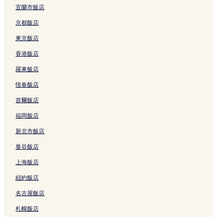
台南 3 星級飯店
宜蘭市飯店
楠梓區 2 星級飯店
京都飯店
新營區 3 星級飯店
東京飯店
玉井區 3 星級飯店
香港飯店
正興街 3 星級飯店
羅東飯店
正興街 2 星級飯店
恆春飯店
安平運河 2 星級飯店
首爾飯店
安平運河 3 星級飯店
福岡飯店
安平運河 4 星級飯店
新北市飯店
迎曦湖 3 星級飯店
曼谷飯店
左營區 3 星級飯店
上海飯店
左營區 2 星級飯店
紐約飯店
新化區飯店
名古屋飯店
原台南農校日式宿舍群附近的飯店
大東夜市附近的飯店
札幌飯店