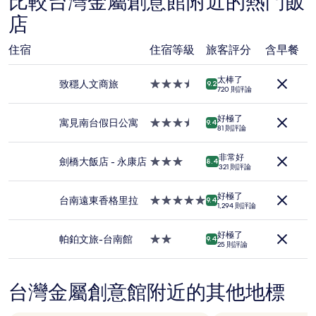
比較台灣金屬創意館附近的熱門飯
據
店
過
去
24
住宿
住宿等級
旅客評分
含早餐
小
時
太棒了
以
致穩人文商旅
3.5
9.2
720 則評論
2
星
位
級
成
好極了
住
寓見南台假日公寓
3.5
9.4
81 則評論
人
宿
星
住
級
宿
非常好
住
劍橋大飯店 - 永康店
3.0
8.4
321 則評論
1
宿
星
晚
級
為
好極了
住
台南遠東香格里拉
5.0
9.4
1,294 則評論
條
宿
星
件
級
所
好極了
住
帕鉑文旅-台南館
2.0
9.4
搜
25 則評論
宿
星
尋
級
到
住
的
台灣金屬創意館附近的其他地標
宿
價
格。