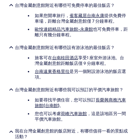
台灣金屬創意館附近有哪些可免費停車的最佳飯店？
如果您開車旅行，
雀客藏居台南永康
提供免費停
車場，距離台灣金屬創意館僅 7 分鐘車程。
歐悅連鎖精品汽車旅館-永康館
也可免費停車，距
離只有幾分鐘車程。
台灣金屬創意館附近有哪些設有游泳池的最佳飯店？
旅客可在
台南桂田酒店
享受1 座室外游泳池。台
灣金屬創意館距離飯店僅 9 分鐘車程。
台南遠東香格里拉
是另一個附設游泳池的飯店選
項。
台灣金屬創意館附近有哪些我可以預訂的平價汽車旅館？
如要尋找平價住宿，您可以預訂
長榮興商務汽車
旅館(台南館)
。
您也可以考慮
荷峰汽車旅館
，這是該地區另一間
平價汽車旅館。
我在台灣金屬創意館的飯店附近，有哪些值得一看的景點或
活動？