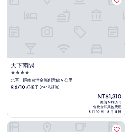
(337
則
評
論)
天下南隅
天下南隅
4.0
星
北區，距離台灣金屬創意館 9 公里
級
9.6
9.6/10
好極了
(247 則評論)
住
分，
現
NT$1,310
滿
宿
在
分
總價 NT$1,513
價
含稅金和其他費用
10
格
8 月 10 日 - 8 月 11 日
分，
為
好
NT$1,310
台南大飯店
極
了，