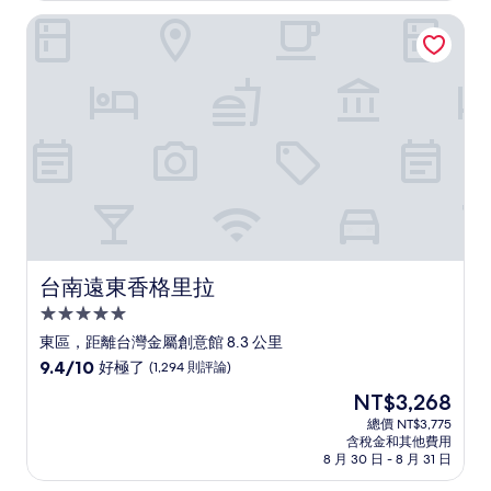
非
NT$1,169
台南遠東香格里拉
常
好，
(321
則
評
論)
台南遠東香格里拉
台南遠東香格里拉
5.0
星
東區，距離台灣金屬創意館 8.3 公里
級
9.4
9.4/10
好極了
(1,294 則評論)
住
分，
現
NT$3,268
滿
宿
在
分
總價 NT$3,775
價
含稅金和其他費用
10
格
8 月 30 日 - 8 月 31 日
分，
為
好