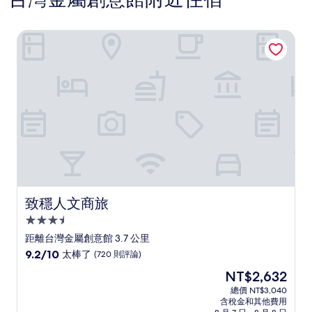
致穩人文商旅
致穩人文商旅
致穩人文商旅
3.5
星
距離台灣金屬創意館 3.7 公里
級
9.2
9.2/10
太棒了
(720 則評論)
住
分，
現
NT$2,632
滿
宿
在
分
總價 NT$3,040
價
含稅金和其他費用
10
格