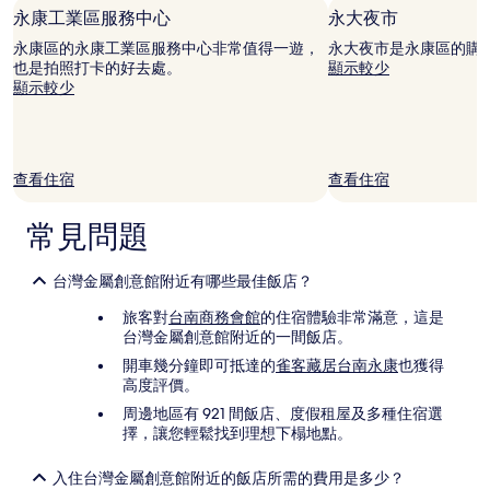
價
永康工業區服務中心
永大夜市
格
永康區的永康工業區服務中心非常值得一遊，
永大夜市是永康區的購
和
也是拍照打卡的好去處。
顯示較少
供
顯示較少
應
情
況
可
能
查看住宿
查看住宿
會
有
所
常見問題
變
動，
台灣金屬創意館附近有哪些最佳飯店？
可
能
旅客對
台南商務會館
的住宿體驗非常滿意，這是
受
台灣金屬創意館附近的一間飯店。
到
其
開車幾分鐘即可抵達的
雀客藏居台南永康
也獲得
他
高度評價。
條
周邊地區有 921 間飯店、度假租屋及多種住宿選
款
擇，讓您輕鬆找到理想下榻地點。
限
制。
入住台灣金屬創意館附近的飯店所需的費用是多少？