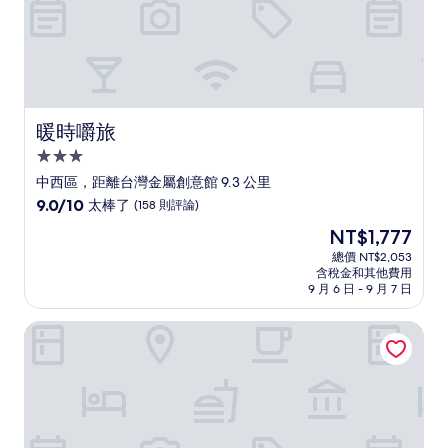
暖時嚼旅
暖時嚼旅
3.0
星
中西區，距離台灣金屬創意館 9.3 公里
級
9.0
9.0/10
太棒了
(158 則評論)
住
分，
現
NT$1,777
滿
宿
在
分
總價 NT$2,053
價
含稅金和其他費用
10
格
9 月 6 日 - 9 月 7 日
分，
為
太
NT$1,777
掘旅
棒
了，
(158
則
評
論)