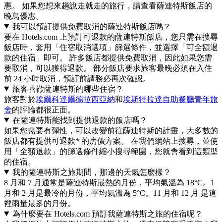
惠。 如果您想來趟說走就走的旅行，請查看薩連特斯飯店的
晚鳥優惠。
我可以預訂提供免費取消的薩連特斯飯店嗎？
要在 Hotels.com 上預訂可退款的薩連特斯飯店，您只需在搜尋
飯店時，套用「住宿取消選項」篩選條件，並選擇「可全額退
款的住宿」即可。 許多飯店都提供免費取消，因此如果您需
要取消，可以獲得退款。 部分飯店要求旅客最晚必須在入住
前 24 小時取消，預訂前請務必再次確認。
旅客喜歡薩連特斯的哪些住宿？
旅客對於
埃爾科達爾德拉西亞納
和
埃斯特拉達自助餐廳青年旅
舍
的評論都很正面。
在薩連特斯能找到提供退款的飯店嗎？
如果您需要有彈性，可以改變前往薩連特斯的計畫，大多數的
飯店都有提供可退款* 的房價方案。 在我們網站上搜尋，並使
用「全額退款」的篩選條件縮小搜尋範圍，您就會看到這類型
的住宿。
我的薩連特斯之旅期間，那邊的天氣怎麼樣？
8 月和 7 月通常是薩連特斯最熱的月份，平均氣溫為 18°C。1
月和 2 月是最冷的月份，平均氣溫為 5°C。11 月和 12 月 是這
裡雨量最多的月份。
為什麼要在 Hotels.com 預訂我薩連特斯之旅的住宿呢？