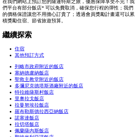
在我們網站上預訂您的薩連特斯之旅，優惠保障享受不完！我
們平台有部分飯店* 可以免費取消，確保您行程的彈性；我們
的價格保證讓您不用擔心訂貴了；透過會員獎勵計畫還可以累
積獎勵住宿、節省旅遊預算。
繼續探索
住宿
其他預訂方式
列略市政府附近的飯店
塞納德盧納飯店
聖救主教堂附近的飯店
多彌尼克德塔斯酒廠附近的飯店
特拉維薩斯村飯店
里奧拉戈飯店
拉曼努埃拉飯店
羅布勒斯德拉西亞納飯店
諾塞達飯店
拉切塔飯店
佩蘭薩內斯飯店