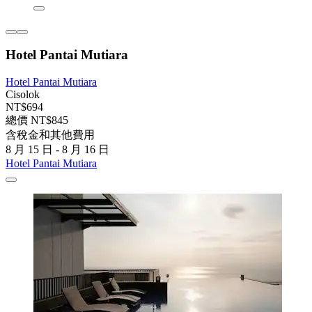
Hotel Pantai Mutiara
Hotel Pantai Mutiara
Cisolok
NT$694
總價 NT$845
含稅金和其他費用
8 月 15 日 - 8 月 16 日
Hotel Pantai Mutiara