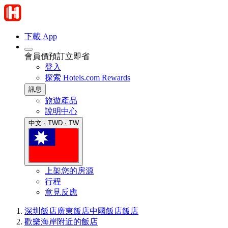
下載 App
會員價預訂立即省
登入
探索 Hotels.com Rewards
訊息
旅遊產品
說明中心
中文 · TWD · TW
上架您的房源
行程
意見反應
深圳飯店
廣東飯店
中國飯店
飯店
歡樂海岸附近的飯店