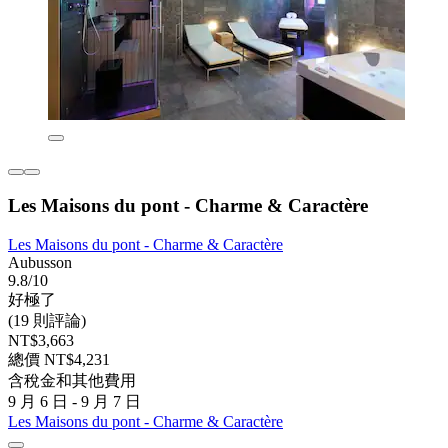
Les Maisons du pont - Charme & Caractère
Les Maisons du pont - Charme & Caractère
Aubusson
9.8/10
好極了
(19 則評論)
NT$3,663
總價 NT$4,231
含稅金和其他費用
9 月 6 日 - 9 月 7 日
Les Maisons du pont - Charme & Caractère