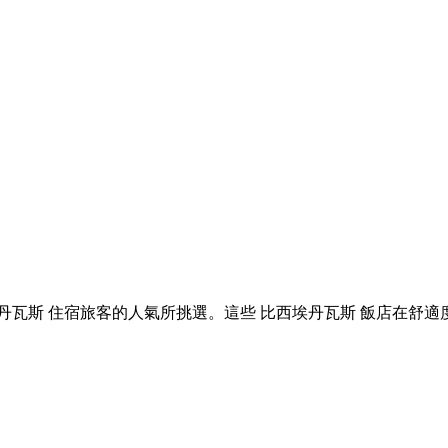
訂 比西埃丹瓦斯 住宿旅客的人氣所挑選。這些 比西埃丹瓦斯 飯店