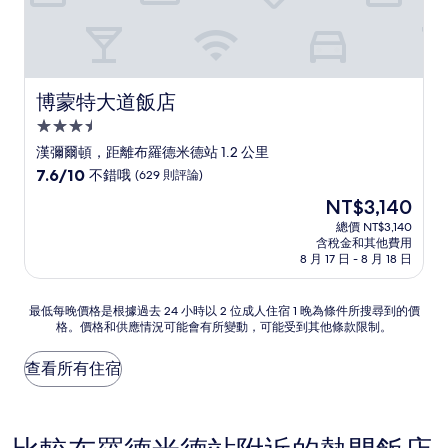
博蒙特大道飯店
博蒙特大道飯店
3.5
星
漢彌爾頓，距離布羅德米德站 1.2 公里
級
7.6
7.6/10
不錯哦
(629 則評論)
住
分，
現
NT$3,140
滿
宿
在
分
總價 NT$3,140
價
含稅金和其他費用
10
格
8 月 17 日 - 8 月 18 日
分，
為
不
NT$3,140
錯
最
最低每晚價格是根據過去 24 小時以 2 位成人住宿 1 晚為條件所搜尋到的價
哦，
格。價格和供應情況可能會有所變動，可能受到其他條款限制。
低
(629
每
則
晚
查看所有住宿
評
價
論)
格
是
根