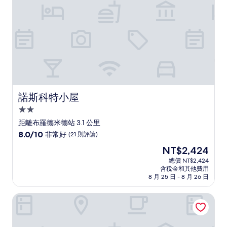
則
評
論)
諾斯科特小屋
諾斯科特小屋
2.0
星
距離布羅德米德站 3.1 公里
級
8.0
8.0/10
非常好
(21 則評論)
住
分，
現
NT$2,424
滿
宿
在
分
總價 NT$2,424
價
含稅金和其他費用
10
格
8 月 25 日 - 8 月 26 日
分，
為
非
NT$2,424
西紐卡斯爾奎斯特飯店
常
好，
(21
則