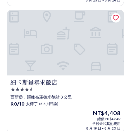
8 月 23 日 - 8 月 24 日
分，
為
好
NT$3,039
紐卡斯爾尋求飯店
極
了，
(771
則
評
論)
紐卡斯爾尋求飯店
紐卡斯爾尋求飯店
4.5
星
西新堡，距離布羅德米德站 3 公里
級
9.0
9.0/10
太棒了
(515 則評論)
住
分，
現
NT$4,408
滿
宿
在
分
總價 NT$4,849
價
含稅金和其他費用
10
格
8 月 19 日 - 8 月 20 日
分，