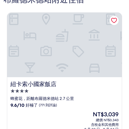
紐卡索小國家飯店
紐卡索小國家飯店
紐卡索小國家飯店
4.0
星
蜂蜜花，距離布羅德米德站 2.7 公里
級
9.6
9.6/10
好極了
(771 則評論)
住
分，
現
NT$3,039
滿
宿
在
分
總價 NT$3,343
價
含稅金和其他費用
10
格