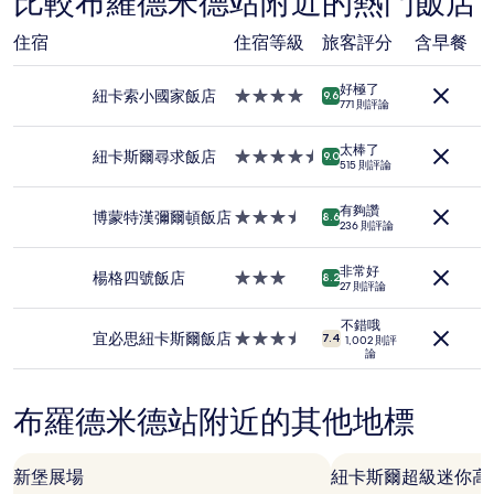
比較布羅德米德站附近的熱門飯店
據
過
住宿
住宿等級
旅客評分
含早餐
去
24
小
好極了
紐卡索小國家飯店
4.0
9.6
時
771 則評論
星
以
級
2
太棒了
住
紐卡斯爾尋求飯店
4.5
9.0
位
515 則評論
宿
星
成
級
人
有夠讚
住
博蒙特漢彌爾頓飯店
3.5
8.6
住
236 則評論
宿
星
宿
級
1
非常好
住
楊格四號飯店
3.0
8.2
晚
27 則評論
宿
星
為
級
條
不錯哦
住
宜必思紐卡斯爾飯店
3.5
7.4
1,002 則評
件
論
宿
星
所
級
搜
住
尋
布羅德米德站附近的其他地標
宿
到
的
價
新堡展場
紐卡斯爾超級迷你高
格。