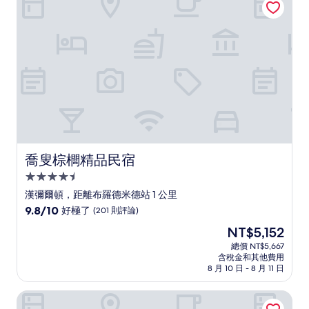
哦，
(280
則
評
論)
喬叟棕櫚精品民宿
喬叟棕櫚精品民宿
4.5
星
漢彌爾頓，距離布羅德米德站 1 公里
級
9.8
9.8/10
好極了
(201 則評論)
住
分，
現
NT$5,152
滿
宿
在
分
總價 NT$5,667
價
含稅金和其他費用
10
格
8 月 10 日 - 8 月 11 日
分，
為
好
NT$5,152
紐卡斯爾智選假日飯店 IHG 旗下飯店
極
了，