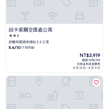
紐卡索爾交匯處公寓
紐卡索爾交匯處公寓
2.5
星
距離布羅德米德站 2.2 公里
級
5.6
5.6/10
(7 則評論)
住
分，
現
NT$3,919
滿
宿
在
分
總價 NT$3,919
價
含稅金和其他費用
10，
格
8 月 10 日 - 8 月 11 日
(7
為
則
NT$3,919
漢彌爾頓行政公寓飯店
評
論)