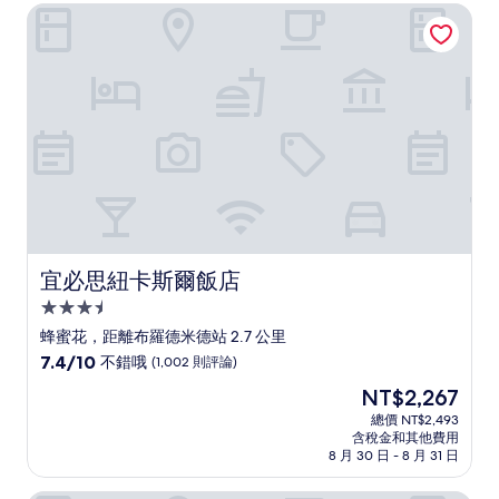
NT$5,071
宜必思紐卡斯爾飯店
常
好，
(27
則
評
論)
宜必思紐卡斯爾飯店
宜必思紐卡斯爾飯店
3.5
星
蜂蜜花，距離布羅德米德站 2.7 公里
級
7.4
7.4/10
不錯哦
(1,002 則評論)
住
分，
現
NT$2,267
滿
宿
在
分
總價 NT$2,493
價
含稅金和其他費用
10
格
8 月 30 日 - 8 月 31 日
分，
為
不
NT$2,267