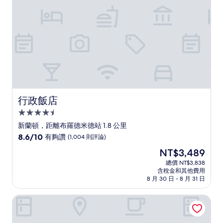
則
評
論)
行政飯店
行政飯店
4.5
星
新蘭頓，距離布羅德米德站 1.8 公里
級
8.6
8.6/10
有夠讚
(1,004 則評論)
住
分，
現
NT$3,489
滿
宿
在
分
總價 NT$3,838
價
含稅金和其他費用
10
格
8 月 30 日 - 8 月 31 日
分，
為
有
NT$3,489
諾斯科特小屋
夠
讚，
(1,004