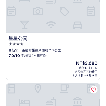
論)
星星公寓
星星公寓
4.0
星
西新堡，距離布羅德米德站 2.8 公里
級
7.0
7.0/10
不錯哦
(174 則評論)
住
分，
現
NT$3,680
滿
宿
在
分
總價 NT$4,047
價
含稅金和其他費用
10
格
9 月 8 日 - 9 月 9 日
分，
為
不
NT$3,680
Foundry 公寓
錯
哦，
(174
則
評