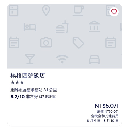
有
NT$4,068
楊格四號飯店
夠
讚，
(236
則
評
論)
楊格四號飯店
楊格四號飯店
3.0
星
距離布羅德米德站 3.1 公里
級
8.2
8.2/10
非常好
(27 則評論)
住
分，
現
NT$5,071
滿
宿
在
分
總價 NT$5,071
價
含稅金和其他費用
10
格
8 月 9 日 - 8 月 10 日
分，
為
非