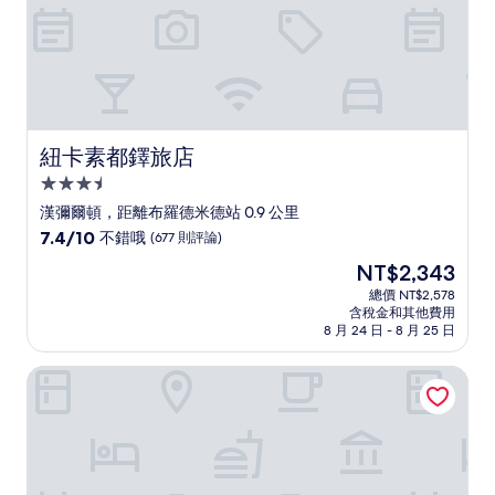
紐卡素都鐸旅店
紐卡素都鐸旅店
3.5
星
漢彌爾頓，距離布羅德米德站 0.9 公里
級
7.4
7.4/10
不錯哦
(677 則評論)
住
分，
現
NT$2,343
滿
宿
在
分
總價 NT$2,578
價
含稅金和其他費用
10
格
8 月 24 日 - 8 月 25 日
分，
為
不
NT$2,343
Sydney Junction Hotel
錯
哦，
(677
則
評
論)