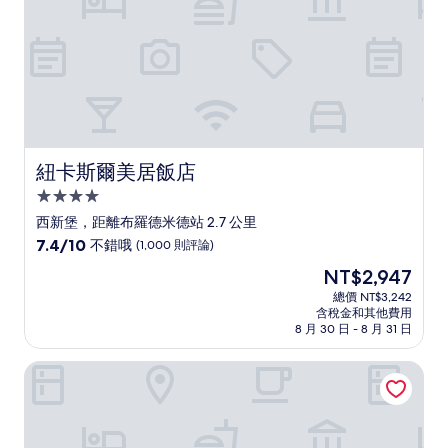
評
論)
紐卡斯爾美居飯店
紐卡斯爾美居飯店
4.0
星
西新堡，距離布羅德米德站 2.7 公里
級
7.4
7.4/10
不錯哦
(1,000 則評論)
住
分，
現
NT$2,947
滿
宿
在
分
總價 NT$3,242
價
含稅金和其他費用
10
格
8 月 30 日 - 8 月 31 日
分，
為
不
NT$2,947
星星公寓
錯
哦，
(1,000
則
評