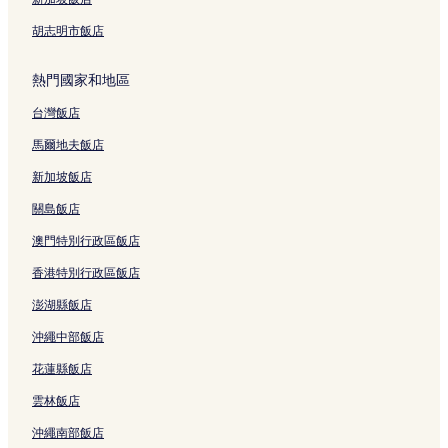
洛夫戴爾的酒莊飯店
胡志明市飯店
獵人谷的提供無線上網的飯店
熱門國家和地區
獵人谷的親子飯店
台灣飯店
新堡的汽車旅館
辛格爾頓的汽車旅館
馬爾地夫飯店
達德利海灘的汽車旅館
新加坡飯店
馬蹄海灘 5 星級飯店
關島飯店
美特蘭 4 星級飯店
澳門特別行政區飯店
Salamander 灣 2 星級飯店
香港特別行政區飯店
澎湖縣飯店
沖繩中部飯店
花蓮縣飯店
雲林飯店
沖繩南部飯店