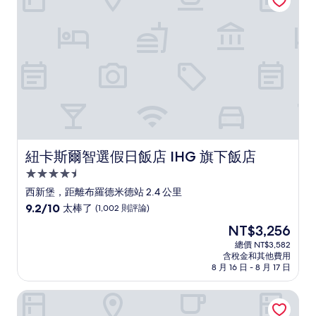
(201
則
評
論)
紐卡斯爾智選假日飯店 IHG 旗下飯店
紐卡斯爾智選假日飯店 IHG 旗下飯店
4.5
星
西新堡，距離布羅德米德站 2.4 公里
級
9.2
9.2/10
太棒了
(1,002 則評論)
住
分，
現
NT$3,256
滿
宿
在
分
總價 NT$3,582
價
含稅金和其他費用
10
格
8 月 16 日 - 8 月 17 日
分，
為
太
NT$3,256
291 on King
棒
了，