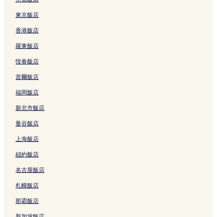
新堡飯店
東京飯店
富勒頓灣飯店
香港飯店
黑丘飯店
羅東飯店
科塔拉飯店
恆春飯店
米勒斯森林飯店
首爾飯店
Nex附近的飯店
福岡飯店
新蘭頓飯店
新北市飯店
丁吉拉高地飯店
曼谷飯店
馬蒙岬飯店
上海飯店
庫拉岡飯店
紐約飯店
美特蘭的設有游泳池的飯店
名古屋飯店
美特蘭的奢華飯店
恩瑞斯鎮的設有停車場的飯店
札幌飯店
波高爾賓的酒莊飯店
那霸飯店
波高爾賓的寵物友善飯店
新加坡飯店