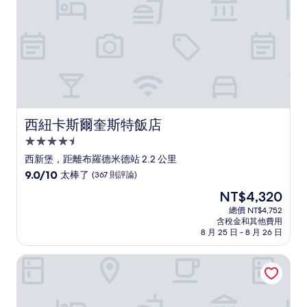
評
論)
西紐卡斯爾奎斯特飯店
西紐卡斯爾奎斯特飯店
4.5
星
西新堡，距離布羅德米德站 2.2 公里
級
9.0
9.0/10
太棒了
(367 則評論)
住
分，
現
NT$4,320
滿
宿
在
分
總價 NT$4,752
價
含稅金和其他費用
10
格
8 月 25 日 - 8 月 26 日
分，
為
太
NT$4,320
紐卡斯爾美居飯店
棒
了，
(367
則