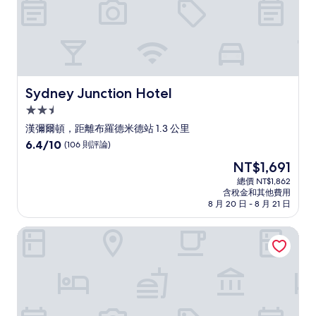
Sydney Junction Hotel
Sydney Junction Hotel
2.5
星
漢彌爾頓，距離布羅德米德站 1.3 公里
級
6.4
6.4/10
(106 則評論)
住
分，
現
NT$1,691
滿
宿
在
分
總價 NT$1,862
價
含稅金和其他費用
10，
格
8 月 20 日 - 8 月 21 日
(106
為
則
NT$1,691
紐卡索爾交匯處公寓
評
論)