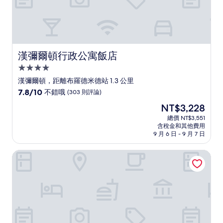
漢彌爾頓行政公寓飯店
漢彌爾頓行政公寓飯店
4.0
星
漢彌爾頓，距離布羅德米德站 1.3 公里
級
7.8
7.8/10
不錯哦
(303 則評論)
住
分，
現
NT$3,228
滿
宿
在
分
總價 NT$3,551
價
含稅金和其他費用
10
格
9 月 6 日 - 9 月 7 日
分，
為
不
NT$3,228
博蒙特大道飯店
錯
哦，
(303
則
評
論)