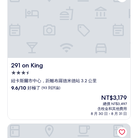
(1,002
則
評
論)
291 on King
291 on King
3.5
星
紐卡斯爾市中心，距離布羅德米德站 3.2 公里
級
9.6
9.6/10
好極了
(93 則評論)
住
分，
現
NT$3,179
滿
宿
在
分
總價 NT$3,497
價
含稅金和其他費用
10
格
8 月 30 日 - 8 月 31 日
分，
為
好
NT$3,179
行政飯店
極
了，
(93