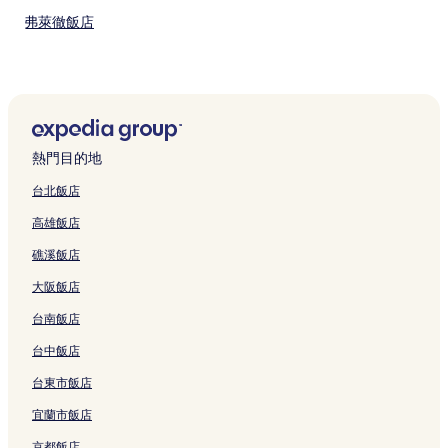
弗萊徹飯店
華亞搭站附近的飯店
麥格理希爾斯飯店
艾爾莫谷飯店
達力飯店
熱門目的地
皮特納克里飯店
台北飯店
漢彌爾頓飯店
高雄飯店
梅里韋瑟飯店
礁溪飯店
希漢普頓飯店
大阪飯店
天鵝海海角飯店
台南飯店
北萊姆頓飯店
紐卡索付費區內轉乘站附近的飯店
台中飯店
亞當斯敦飯店
台東市飯店
卡麥隆公園飯店
宜蘭市飯店
太平洋沙丘高爾夫球場附近的飯店
京都飯店