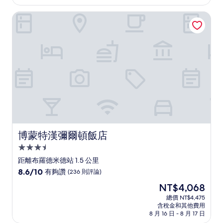
為
太
NT$4,408
博蒙特漢彌爾頓飯店
棒
了，
(515
則
評
論)
博蒙特漢彌爾頓飯店
博蒙特漢彌爾頓飯店
3.5
星
距離布羅德米德站 1.5 公里
級
8.6
8.6/10
有夠讚
(236 則評論)
住
分，
現
NT$4,068
滿
宿
在
分
總價 NT$4,475
價
含稅金和其他費用
10
格
8 月 16 日 - 8 月 17 日
分，
為