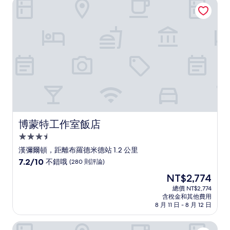
博蒙特工作室飯店
錯
哦，
(1,002
則
評
論)
博蒙特工作室飯店
博蒙特工作室飯店
3.5
星
漢彌爾頓，距離布羅德米德站 1.2 公里
級
7.2
7.2/10
不錯哦
(280 則評論)
住
分，
現
NT$2,774
滿
宿
在
分
總價 NT$2,774
價
含稅金和其他費用
10
格
8 月 11 日 - 8 月 12 日
分，
為
不
NT$2,774
喬叟棕櫚精品民宿
錯