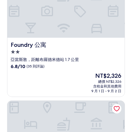
論)
Foundry 公寓
Foundry 公寓
2.0
星
亞當斯敦，距離布羅德米德站 1.7 公里
級
6.8
6.8/10
(35 則評論)
住
分，
現
NT$2,326
滿
宿
在
分
總價 NT$2,326
價
含稅金和其他費用
10，
格
9 月 1 日 - 9 月 2 日
(35
為
則
NT$2,326
紐卡素都鐸旅店
評
論)