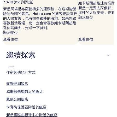
7.8/10 (156 則評論)
價
紐卡斯爾超級迷你高爾
格
新堡一定要去踩個點。Hot
新堡展場是布羅德梅多的運動館，在這裡能體
和
這裡的人很友善，也有
驗到熱鬧的氣氛。Hotels.com 的旅客也說這裡
供
顯示較少
的人很友善，也有很多很棒的海灘。如果您很
應
喜歡新堡展場，您一定也會喜歡紐卡斯爾超級
情
迷你高爾夫，走路一下就到。
況
顯示較少
可
查看住宿
查看住宿
能
會
有
繼續探索
所
變
動，
可
住宿
其他預訂方式
能
受
到
麥覺理湖飯店
其
威廉敦機場附近的飯店
他
條
鳳凰公園飯店
款
限
卡賓街保護區附近的飯店
制。
新堡國際曲棍球中心附近的飯店