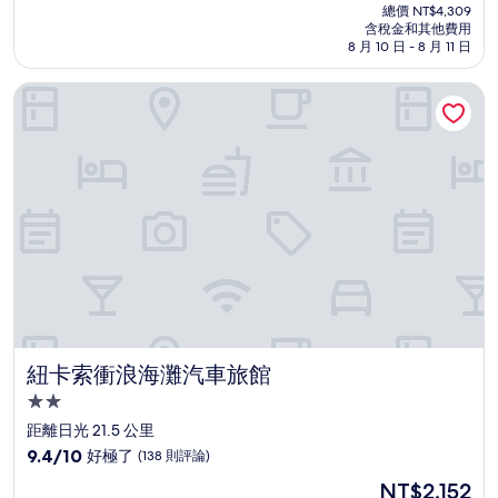
在
分
總價 NT$4,309
價
含稅金和其他費用
10，
格
8 月 10 日 - 8 月 11 日
(240
為
則
NT$3,917
紐卡索衝浪海灘汽車旅館
評
論)
紐卡索衝浪海灘汽車旅館
紐卡索衝浪海灘汽車旅館
2.0
星
距離日光 21.5 公里
級
9.4
9.4/10
好極了
(138 則評論)
住
分，
現
NT$2,152
滿