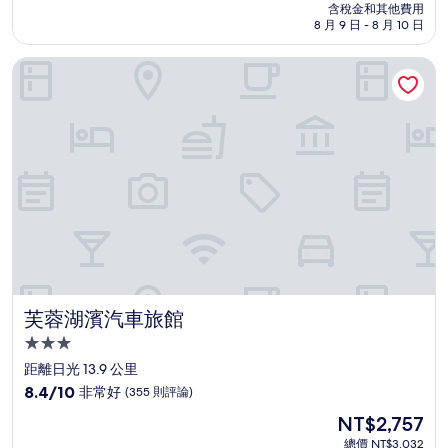
價
含稅金和其他費用
10
格
8 月 9 日 - 8 月 10 日
分，
為
好
NT$3,938
芙蓉湖濱汽車旅館
極
了，
(359
則
評
論)
芙蓉湖濱汽車旅館
芙蓉湖濱汽車旅館
3.0
星
距離日光 13.9 公里
級
8.4
8.4/10
非常好
(355 則評論)
住
分，
現
NT$2,757
滿
宿
在
分
總價 NT$3,032