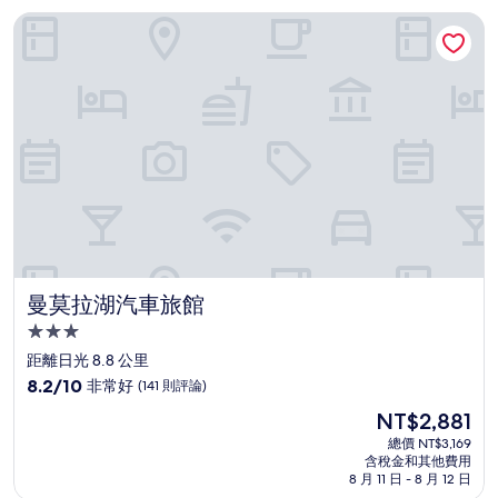
曼莫拉湖汽車旅館
曼莫拉湖汽車旅館
曼莫拉湖汽車旅館
3.0
星
距離日光 8.8 公里
級
8.2
8.2/10
非常好
(141 則評論)
住
分，
現
NT$2,881
滿
宿
在
分
總價 NT$3,169
價
含稅金和其他費用
10
格
8 月 11 日 - 8 月 12 日
分，
為