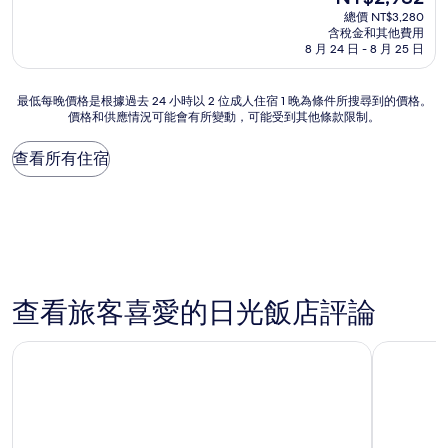
宿
在
分
總價 NT$3,280
價
含稅金和其他費用
10
格
8 月 24 日 - 8 月 25 日
分，
為
非
NT$2,982
常
最
最低每晚價格是根據過去 24 小時以 2 位成人住宿 1 晚為條件所搜尋到的價格。
好，
價格和供應情況可能會有所變動，可能受到其他條款限制。
低
(466
每
則
晚
查看所有住宿
評
價
論)
格
是
根
據
過
去
24
查看旅客喜愛的日光飯店評論
小
時
紐卡斯爾智選假日飯店 IHG 旗下飯店
Mingara 
以
2
位
成
人
住