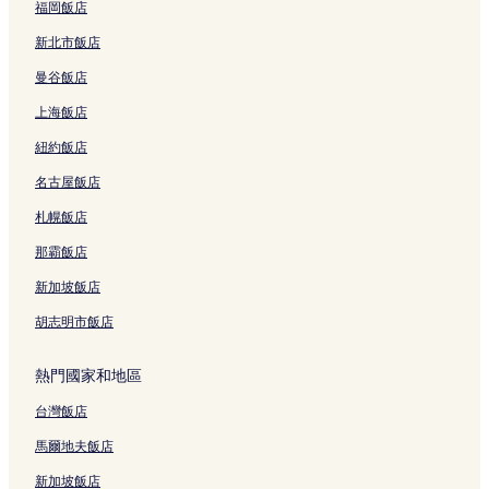
福岡飯店
瓦拉拉國家公園附近的飯店
新北市飯店
梅里韋瑟飯店
曼谷飯店
希漢普頓飯店
上海飯店
天鵝海海角飯店
紐約飯店
北萊姆頓飯店
名古屋飯店
亞當斯敦飯店
卡麥隆公園飯店
札幌飯店
北角燈塔附近的飯店
那霸飯店
畢至堝飯店
新加坡飯店
科塔拉飯店
胡志明市飯店
翠鳥海岸飯店
熱門國家和地區
Nex附近的飯店
台灣飯店
莫里塞特飯店
新蘭頓飯店
馬爾地夫飯店
丁吉拉高地飯店
新加坡飯店