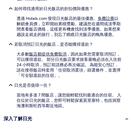
變
如何尋找適用於日光飯店的折扣價與優惠？
動，
可
透過 Hotels.com 發現日光飯店的最佳優惠。
免費註冊
以
能
解鎖會員價，立即開始累積獎勵。建議您在週間或淡季期
受
間查看飯店價格，這樣更有機會找到淡季優惠。如果想來
到
趟說走就走的旅行，別忘了瞧瞧日光飯店的晚鳥優惠。
其
他
若取消預訂日光的飯店，是否能獲得退款？
條
款
大多數
飯店都提供免費取消
，因此如果您需要取消預訂，
限
可以獲得退款。 部分日光飯店要求旅客最晚必須在入住前
制。
24 小時取消，預訂前請務必再次確認。 為能安心預訂，
請在搜尋飯店時套用「住宿取消選項」篩選條件，並選擇
「可全額退款的住宿」。
日光是否值得一住？
當地有多達 7 間飯店，讓您能輕鬆找到最適合的住宿。 入
住位於日光的飯店，您即可輕鬆探索莫里塞特，包括洞窟
海灘和斯旺西等鄰近地區。
深入了解日光