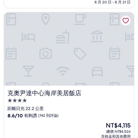
格
8 月 20 日 - 8 月 21 日
分，
為
非
NT$2,425
克奧尹達中心海岸美居飯店
常
好，
(493
則
評
論)
克奧尹達中心海岸美居飯店
克奧尹達中心海岸美居飯店
4.0
星
距離日光 22.2 公里
級
8.6
8.6/10
有夠讚
(742 則評論)
住
分，
現
NT$4,115
滿
宿
在
分
總價 NT$4,526
價
含稅金和其他費用
10