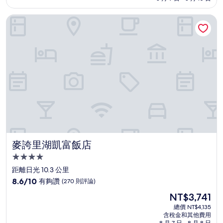
分，
為
有
NT$2,565
麥誇里湖凱富飯店
夠
讚，
(196
則
評
論)
麥誇里湖凱富飯店
麥誇里湖凱富飯店
4.0
星
距離日光 10.3 公里
級
8.6
8.6/10
有夠讚
(270 則評論)
住
分，
現
NT$3,741
滿
宿
在
分
總價 NT$4,135
價
含稅金和其他費用
10
格