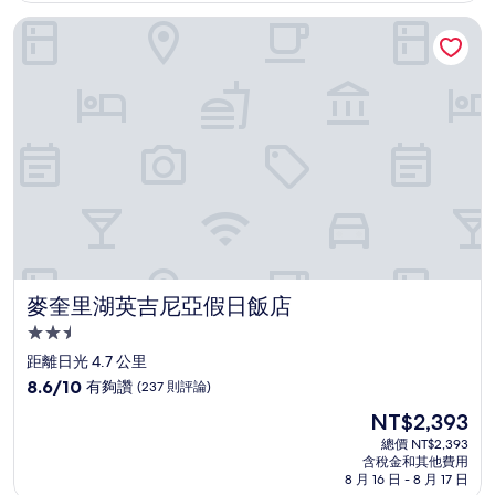
非
NT$2,881
麥奎里湖英吉尼亞假日飯店
常
好，
(141
則
評
論)
麥奎里湖英吉尼亞假日飯店
麥奎里湖英吉尼亞假日飯店
2.5
星
距離日光 4.7 公里
級
8.6
8.6/10
有夠讚
(237 則評論)
住
分，
現
NT$2,393
滿
宿
在
分
總價 NT$2,393
價
含稅金和其他費用
10
格
8 月 16 日 - 8 月 17 日
分，