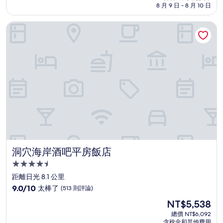
格
8 月 9 日 - 8 月 10 日
分，
為
有
NT$4,115
洞穴海岸酒吧平房飯店
夠
讚，
(742
則
評
論)
洞穴海岸酒吧平房飯店
洞穴海岸酒吧平房飯店
4.5
星
距離日光 8.1 公里
級
9.0
9.0/10
太棒了
(513 則評論)
住
分，
現
NT$5,538
滿
宿
在
分
總價 NT$6,092
價
含稅金和其他費用