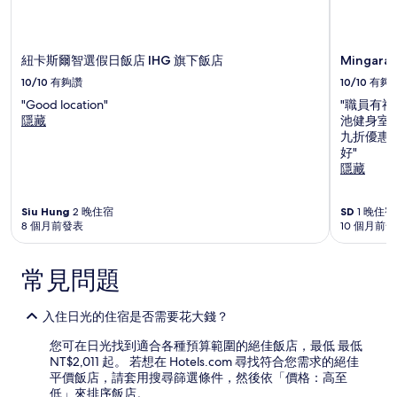
宿
1
晚
為
紐卡斯爾智選假日飯店 IHG 旗下飯店
Mingara
條
10/10
有夠讚
10/10
有夠
件
"Good location"
"職員有
所
隱藏
池健身室
搜
九折優惠
尋
好"
到
隱藏
的
價
格。
Siu Hung
2 晚住宿
SD
1 晚住宿
價
8 個月前發表
10 個月前
格
和
供
常見問題
應
情
況
入住日光的住宿是否需要花大錢？
可
您可在日光找到適合各種預算範圍的絕佳飯店，最低 最低
能
NT$2,011 起。 若想在 Hotels.com 尋找符合您需求的絕佳
會
平價飯店，請套用搜尋篩選條件，然後依「價格：高至
有
低」來排序飯店。
所