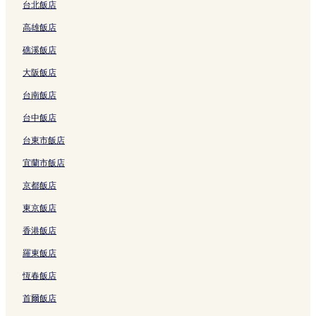
台北飯店
愛華隆海灘的汽車旅館
高雄飯店
麥覺理湖飯店
礁溪飯店
北方入口飯店
大阪飯店
艾莉森飯店
台南飯店
麥覺里湖附近的飯店
湖港飯店
台中飯店
卡賓街保護區附近的飯店
台東市飯店
洞窟海灘飯店
宜蘭市飯店
海岸步道起點附近的飯店
京都飯店
威爾飯店
東京飯店
吉利比飯店
香港飯店
麥格理希爾斯飯店
羅東飯店
艾爾莫谷飯店
恆春飯店
達力飯店
首爾飯店
邦貢海灘附近的飯店