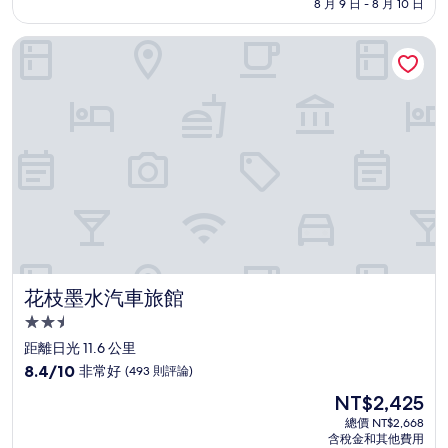
格
8 月 9 日 - 8 月 10 日
分，
為
有
NT$3,220
花枝墨水汽車旅館
夠
讚，
(1,000
則
評
論)
花枝墨水汽車旅館
花枝墨水汽車旅館
2.5
星
距離日光 11.6 公里
級
8.4
8.4/10
非常好
(493 則評論)
住
分，
現
NT$2,425
滿
宿
在
分
總價 NT$2,668
價
含稅金和其他費用
10