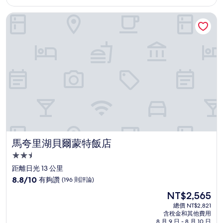
為
太
NT$3,805
馬夸里湖貝爾蒙特飯店
棒
了，
(452
則
評
論)
馬夸里湖貝爾蒙特飯店
馬夸里湖貝爾蒙特飯店
2.5
星
距離日光 13 公里
級
8.8
8.8/10
有夠讚
(196 則評論)
住
分，
現
NT$2,565
滿
宿
在
分
總價 NT$2,821
價
含稅金和其他費用
10
格
8 月 9 日 - 8 月 10 日