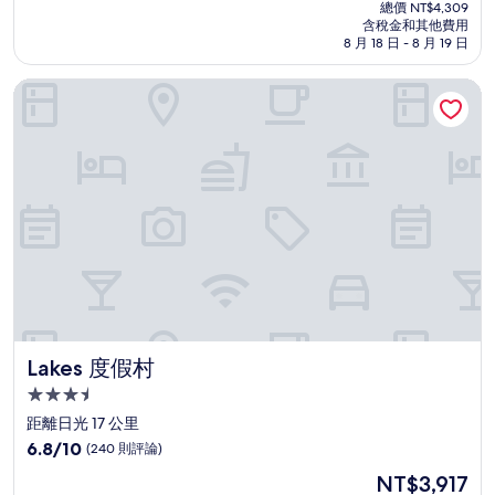
在
分
總價 NT$4,309
價
含稅金和其他費用
10
格
8 月 18 日 - 8 月 19 日
分，
為
太
NT$3,917
Lakes 度假村
棒
了，
(303
則
評
論)
Lakes 度假村
Lakes 度假村
3.5
星
距離日光 17 公里
級
6.8
6.8/10
(240 則評論)
住
分，
現
NT$3,917
滿
宿