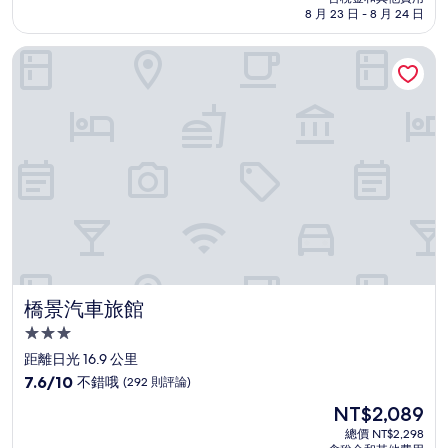
10
格
8 月 23 日 - 8 月 24 日
分，
為
太
NT$5,538
橋景汽車旅館
棒
了，
(513
則
評
論)
橋景汽車旅館
橋景汽車旅館
3.0
星
距離日光 16.9 公里
級
7.6
7.6/10
不錯哦
(292 則評論)
住
分，
現
NT$2,089
滿
宿
在
分
總價 NT$2,298
價