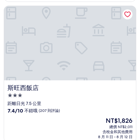
為
有
NT$2,393
斯旺西飯店
夠
讚，
(237
則
評
論)
斯旺西飯店
斯旺西飯店
3.0
星
距離日光 7.5 公里
級
7.4
7.4/10
不錯哦
(207 則評論)
住
分，
現
NT$1,826
滿
宿
在
分
總價 NT$2,011
價
含稅金和其他費用
10
格
8 月 11 日 - 8 月 12 日
分，