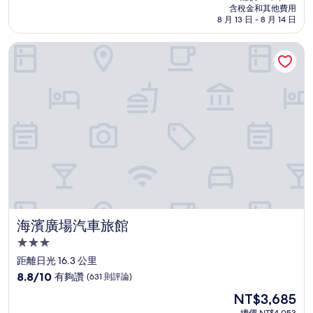
價
含稅金和其他費用
10
格
8 月 13 日 - 8 月 14 日
分，
為
非
NT$2,757
海濱廣場汽車旅館
常
好，
(355
則
評
論)
海濱廣場汽車旅館
海濱廣場汽車旅館
3.0
星
距離日光 16.3 公里
級
8.8
8.8/10
有夠讚
(631 則評論)
住
分，
現
NT$3,685
滿
宿
在
分
總價 NT$4,053