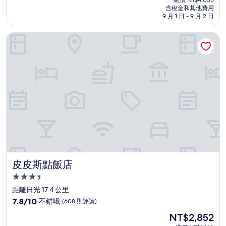
價
含稅金和其他費用
10
格
9 月 1 日 - 9 月 2 日
分，
為
有
NT$3,685
皮皮斯點飯店
夠
讚，
(631
則
評
論)
皮皮斯點飯店
皮皮斯點飯店
3.5
星
距離日光 17.4 公里
級
7.8
7.8/10
不錯哦
(608 則評論)
住
分，
現
NT$2,852
滿
宿
在