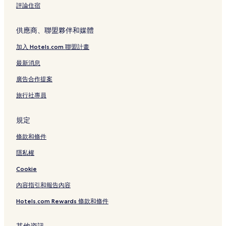
評論住宿
獵人谷的提供無線上網的飯店
曼理科爾索附近的親子飯店
供應商、聯盟夥伴和媒體
加入 Hotels.com 聯盟計畫
最新消息
廣告合作提案
旅行社專員
規定
條款和條件
隱私權
Cookie
內容指引和報告內容
Hotels.com Rewards 條款和條件
其他資訊