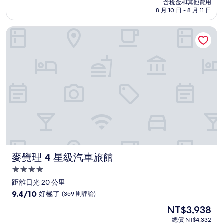
價
含稅金和其他費用
10
格
8 月 10 日 - 8 月 11 日
分，
為
不
NT$2,360
麥覺理 4 星級汽車旅館
錯
哦，
(624
則
評
論)
麥覺理 4 星級汽車旅館
麥覺理 4 星級汽車旅館
4.0
星
距離日光 20 公里
級
9.4
9.4/10
好極了
(359 則評論)
住
分，
現
NT$3,938
滿
宿
在
分
總價 NT$4,332