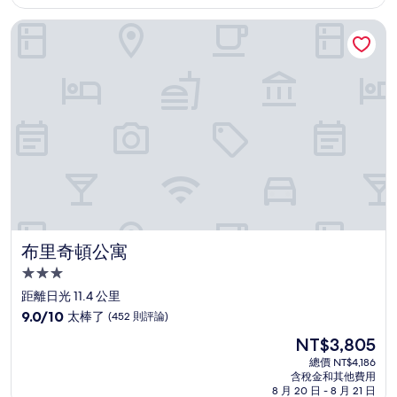
為
不
NT$1,826
布里奇頓公寓
錯
哦，
(207
則
評
論)
布里奇頓公寓
布里奇頓公寓
3.0
星
距離日光 11.4 公里
級
9.0
9.0/10
太棒了
(452 則評論)
住
分，
現
NT$3,805
滿
宿
在
分
總價 NT$4,186
價
含稅金和其他費用
10
格
8 月 20 日 - 8 月 21 日
分，