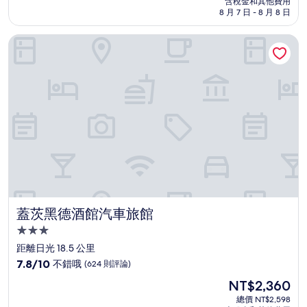
含稅金和其他費用
10
格
8 月 7 日 - 8 月 8 日
分，
為
不
NT$2,089
蓋茨黑德酒館汽車旅館
錯
哦，
(292
則
評
論)
蓋茨黑德酒館汽車旅館
蓋茨黑德酒館汽車旅館
3.0
星
距離日光 18.5 公里
級
7.8
7.8/10
不錯哦
(624 則評論)
住
分，
現
NT$2,360
滿
宿
在
分
總價 NT$2,598