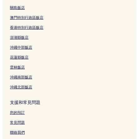
馬蒙岬飯店
關島飯店
莫納維爾海灘附近的方便購物的飯店
澳門特別行政區飯店
切拉曼斯海灘附近的精品飯店
香港特別行政區飯店
美特蘭的奢華飯店
澎湖縣飯店
美特蘭的設有游泳池的飯店
沖繩中部飯店
雪莉海灘附近的寵物友善飯店
花蓮縣飯店
雪莉海灘附近的Spa 飯店
雲林飯店
雪莉海灘附近的設有廚房的飯店
沖繩南部飯店
恩瑞斯鎮的設有停車場的飯店
沖繩北部飯店
昆斯克利夫海灘附近的提供免費早餐的飯店
哈博德海灘附近的Spa 飯店
支援和常見問題
波高爾賓的寵物友善飯店
您的預訂
波高爾賓的酒莊飯店
常見問題
洛夫戴爾的酒莊飯店
聯絡我們
獵人谷的親子飯店