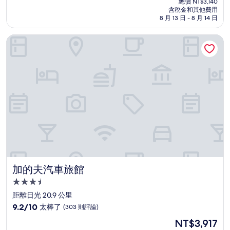
分
總價 NT$3,140
價
含稅金和其他費用
10
格
8 月 13 日 - 8 月 14 日
分，
為
不
NT$2,852
加的夫汽車旅館
錯
哦，
(608
則
評
論)
加的夫汽車旅館
加的夫汽車旅館
3.5
星
距離日光 20.9 公里
級
9.2
9.2/10
太棒了
(303 則評論)
住
分，
現
NT$3,917
滿
宿