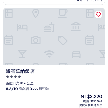
8 月 7 日 - 8 月 8 日
分，
為
有
NT$3,741
海灣華納飯店
夠
讚，
(270
則
評
論)
海灣華納飯店
海灣華納飯店
4.0
星
距離日光 18.6 公里
級
8.8
8.8/10
有夠讚
(1,000 則評論)
住
分，
現
NT$3,220
滿
宿
在
分
總價 NT$3,542
價
含稅金和其他費用
10