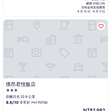
宿
在
分
總價 NT$2,376
價
含稅金和其他費用
10
格
8 月 10 日 - 8 月 11 日
分，
為
好
NT$2,152
懷昂君悅飯店
極
了，
(138
則
評
論)
懷昂君悅飯店
懷昂君悅飯店
3.0
星
距離日光 22.8 公里
級
8.4
8.4/10
非常好
(466 則評論)
住
分，
現
NT$2,982
滿