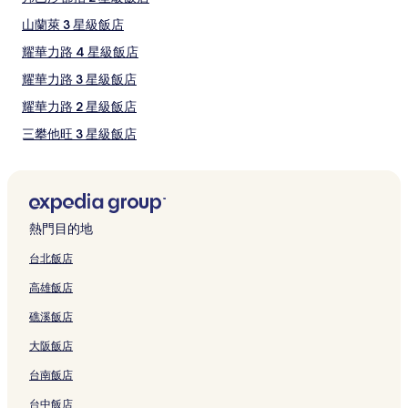
的
山蘭萊 3 星級飯店
價
格。
耀華力路 4 星級飯店
價
格
耀華力路 3 星級飯店
和
耀華力路 2 星級飯店
供
應
三攀他旺 3 星級飯店
情
況
三攀他旺 2 星級飯店
可
帕那空 3 星級飯店
能
會
耀華力路附近的商務飯店
有
熱門目的地
所
耀華力路附近的Spa 飯店
變
台北飯店
耀華力路附近的親子飯店
動，
可
高雄飯店
耀華力路附近的設有游泳池的飯店
能
礁溪飯店
受
耀華力路附近的方便購物的飯店
到
大阪飯店
山蘭萊的平價飯店
其
他
台南飯店
曼谷的平價飯店
條
款
台中飯店
曼谷的提供免費早餐的飯店