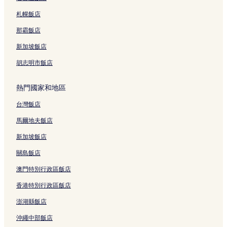
帕那空的親子飯店
札幌飯店
邦蘭普廊的平價飯店
打惱路玄天上帝廟的設有停車場的飯店
那霸飯店
三攀他旺的親子飯店
新加坡飯店
空訕的方便購物的飯店
胡志明市飯店
空訕的Spa 飯店
熱門國家和地區
空訕的親子飯店
台灣飯店
空訕的奢華飯店
馬爾地夫飯店
耀華力路的青年旅館
三攀他旺的青年旅館
新加坡飯店
三聘飯店
關島飯店
考山路附近的飯店
澳門特別行政區飯店
曼谷飯店
香港特別行政區飯店
曼谷府飯店
澎湖縣飯店
班巴飯店
沖繩中部飯店