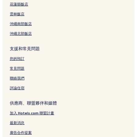
拉差翁碼頭附近的飯店
花蓮縣飯店
曼谷唐人街飯店
雲林飯店
錫克教古魯辛格薩巴廟附近的飯店
沖繩南部飯店
金屬廟附近的飯店
沖繩北部飯店
拉克穆昂廟附近的飯店
金佛寺附近的飯店
支援和常見問題
大鞦韆附近的飯店
您的預訂
三攀他旺飯店
常見問題
維爾畫廊附近的飯店
聯絡我們
Panfa Leelard 碼頭附近的飯店
評論住宿
Mrt Wat Mangkon Station(曼谷地鐵龍蓮寺站)附近的飯店
暹羅天地購物中心附近的飯店
供應商、聯盟夥伴和媒體
舢舨巷市場附近的飯店
加入 Hotels.com 聯盟計畫
臥佛寺附近的飯店
最新消息
耀華力唐人街歷史中心附近的飯店
廣告合作提案