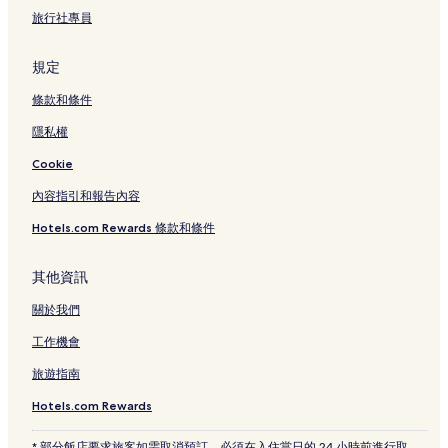
國家運動場高架電車站附近的飯店
旅行社專員
大羅斗圈市場附近的飯店
榮蒙飯店
規定
和平街附近的飯店
條款和條件
鄭王廟附近的飯店
隱私權
帕佛陀瑪哈蘇萬納帕提瑪康展覽附近的飯店
Cookie
曼谷三站附近的飯店
內容指引和報告內容
Yodpiman 花市附近的飯店
Hotels.com Rewards 條款和條件
班克魯亞附近的飯店
乍倫逢飯店
其他資訊
空翁安步行街附近的飯店
關於我們
耀華力路附近的飯店
工作機會
曼谷人博物館附近的飯店
旅遊指南
因他拉威漢寺附近的飯店
Hotels.com Rewards
馬哈普魯塔漢飯店
* 部分飯店要求旅客如需取消預訂，必須在入住當日的 24 小時前進行取