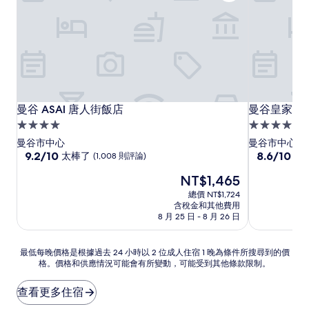
曼谷 ASAI 唐人街飯店
曼谷皇家飯
曼谷 ASAI 唐人街飯店
曼谷皇家飯
4.0
4.0
星
星
曼谷市中心
曼谷市中心
級
9.2
級
8.6
9.2/10
8.6/10
太棒了
有
(1,008 則評論)
分，
分，
住
住
現
NT$1,465
滿
滿
宿
宿
在
分
分
總價 NT$1,724
價
10
10
含稅金和其他費用
格
分，
分，
8 月 25 日 - 8 月 26 日
為
太
有
NT$1,465
棒
夠
最
最低每晚價格是根據過去 24 小時以 2 位成人住宿 1 晚為條件所搜尋到的價
了，
讚，
格。價格和供應情況可能會有所變動，可能受到其他條款限制。
低
(1,008
(1,002
每
則
則
晚
評
評
查看更多住宿
價
論)
論)