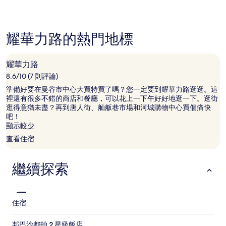
格
是
根
據
耀華力路的熱門地標
過
去
24
耀華力路
小
8.6/10 (7 則評論)
時
以
準備好要在曼谷市中心大買特買了嗎？您一定要到耀華力路逛逛。這
2
裡還有很多不錯的商店和餐廳，可以花上一下午好好地逛一下。逛街
位
逛得意猶未盡？再到唐人街、舢舨巷市場和河城購物中心買個痛快
成
吧！
人
顯示較少
住
查看住宿
宿
1
晚
繼續探索
為
條
件
所
住宿
搜
尋
到
邦巴沙都拍 2 星級飯店