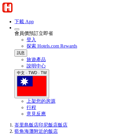
下載 App
會員價預訂立即省
登入
探索 Hotels.com Rewards
訊息
旅遊產品
說明中心
中文 · TWD · TW
上架您的房源
行程
意見反應
峇里島飯店
印尼飯店
飯店
藍角海灘附近的飯店