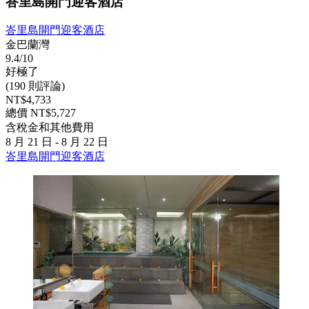
峇里島開門迎客酒店
峇里島開門迎客酒店
金巴蘭灣
9.4/10
好極了
(190 則評論)
NT$4,733
總價 NT$5,727
含稅金和其他費用
8 月 21 日 - 8 月 22 日
峇里島開門迎客酒店