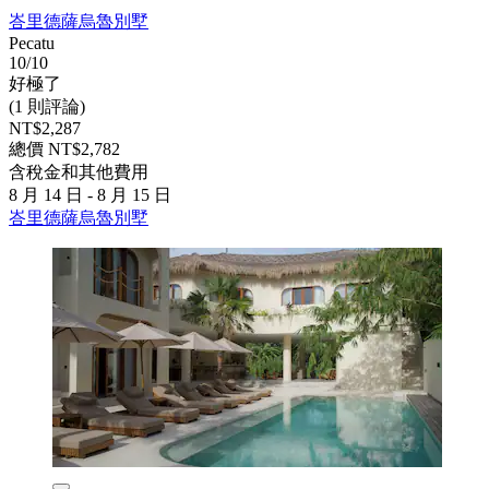
峇里德薩烏魯別墅
Pecatu
10/10
好極了
(1 則評論)
NT$2,287
總價 NT$2,782
含稅金和其他費用
8 月 14 日 - 8 月 15 日
峇里德薩烏魯別墅