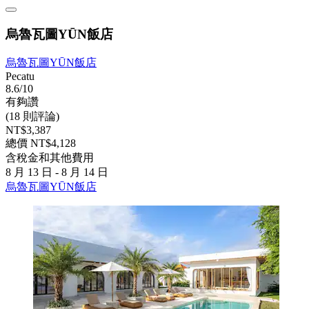
烏魯瓦圖YŪN飯店
烏魯瓦圖YŪN飯店
Pecatu
8.6/10
有夠讚
(18 則評論)
NT$3,387
總價 NT$4,128
含稅金和其他費用
8 月 13 日 - 8 月 14 日
烏魯瓦圖YŪN飯店