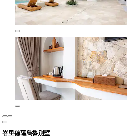
峇里德薩烏魯別墅