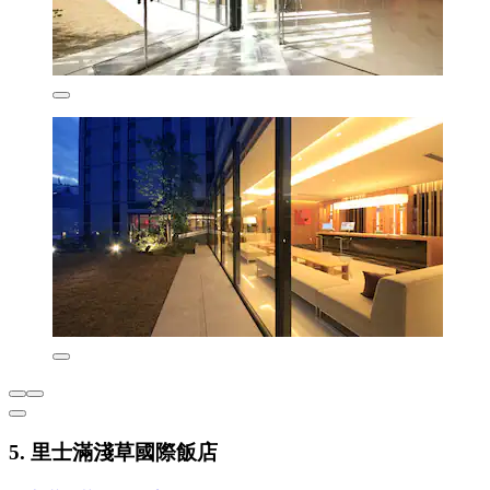
5. 里士滿淺草國際飯店