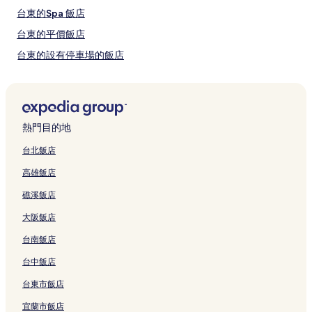
東京國立博物館
動，
台東的Spa 飯店
谷中銀座商店街
可
能
台東的平價飯店
受
台東的設有停車場的飯店
到
其
台東的設有廚房的飯店
他
條
東京的設有廚房的飯店
款
日暮里布料街附近的平價飯店
限
熱門目的地
制。
日暮里布料街附近的方便購物的飯店
台北飯店
千代田的青年旅館
高雄飯店
千代田的飯店式公寓
礁溪飯店
千代田的出租公寓
大阪飯店
合羽橋道具街的飯店式公寓
台南飯店
合羽橋道具街的青年旅館
台中飯店
合羽橋道具街的旅館
板橋的青年旅館
台東市飯店
板橋的出租公寓
宜蘭市飯店