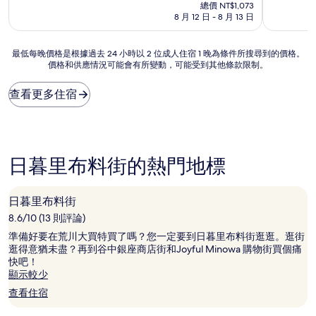
在
分
分
總價 NT$1,073
價
10
10
8 月 12 日 - 8 月 13 日
格
分，
分，
為
非
有
NT$975
最
常
夠
最低每晚價格是根據過去 24 小時以 2 位成人住宿 1 晚為條件所搜尋到的價格。
價格和供應情況可能會有所變動，可能受到其他條款限制。
低
好，
讚，
每
(145
(335
晚
則
則
查看更多住宿
價
評
評
格
論)
論)
是
根
據
日暮里布料街的熱門地標
過
去
24
日暮里布料街
小
8.6/10 (13 則評論)
時
以
準備好要在荒川大買特買了嗎？您一定要到日暮里布料街逛逛。逛街
2
逛得意猶未盡？再到谷中銀座商店街和Joyful Minowa 購物街買個痛
位
快吧！
成
顯示較少
人
查看住宿
住
宿