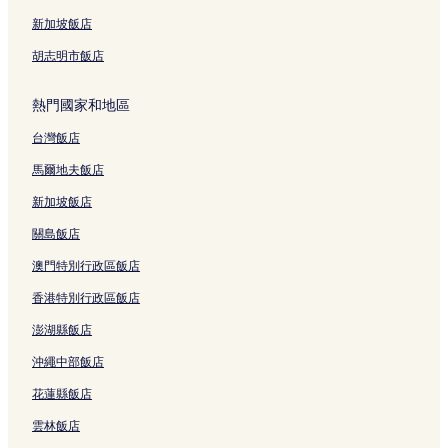
道玄坂的出租公寓
新加坡飯店
中央區的青年旅館
胡志明市飯店
中央區的飯店式公寓
熱門國家和地區
東京的出租公寓
台灣飯店
東京的旅館
馬爾地夫飯店
東京的青年旅館
東京的飯店式公寓
新加坡飯店
上野飯店
關島飯店
淺草演藝廳附近的飯店
澳門特別行政區飯店
四天王寺附近的飯店
香港特別行政區飯店
谷中靈園附近的飯店
澎湖縣飯店
入谷站附近的飯店
沖繩中部飯店
三之輪站附近的飯店
花蓮縣飯店
玉姬稻荷神社附近的飯店
雲林飯店
五條天神社附近的飯店