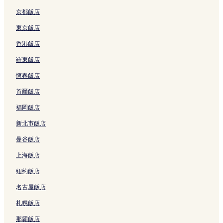
北的青年旅館
京都飯店
墨田的旅館
東京飯店
墨田的青年旅館
香港飯店
台東的飯店式公寓
羅東飯店
台東的青年旅館
恆春飯店
台東的旅館
首爾飯店
御台場海濱樂園的飯店式公寓
福岡飯店
荒川的飯店式公寓
新北市飯店
中野的出租公寓
曼谷飯店
豐島的出租公寓
上海飯店
豐島的青年旅館
紐約飯店
豐島的旅館
名古屋飯店
大久保的出租公寓
札幌飯店
港區的飯店式公寓
港區的青年旅館
那霸飯店