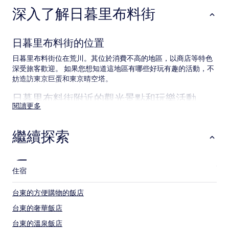
1
深入了解日暮里布料街
晚
為
條
件
日暮里布料街的位置
所
搜
日暮里布料街位在荒川。其位於消費不高的地區，以商店等特色
尋
深受旅客歡迎。 如果您想知道這地區有哪些好玩有趣的活動，不
到
妨造訪東京巨蛋和東京晴空塔。
的
價
日暮里布料街附近的觀光景點和玩樂活動
格。
閱讀更多
價
日暮里布料街附近的觀光景點
格
和
繼續探索
東京巨蛋
供
東京晴空塔
應
東京鐵塔
情
淺草寺
況
住宿
皇居
可
能
日暮里布料街附近的玩樂活動
台東的方便購物的飯店
會
東京迪士尼樂園
有
台東的奢華飯店
東京迪士尼海洋
所
東京迪士尼度假區®
台東的溫泉飯店
變