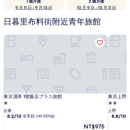
1 個月後
2 個月後
9 月 11 日 - 9 月 13 日
10 月 9 日 - 10 月 11 日
日暮里布料街附近青年旅館
東京淺草 1號飯店プラス旅館
東京上野
東京淺草 1號飯店プラス旅館
東京上野
東京淺草 1號飯店プラス旅館
東京上野
1.0
2.0
星
星
台東
上野
級
8.2
級
8.8
8.2/10
8.8/10
非常好
(145 則評論)
分，
分，
住
住
現
NT$975
滿
滿
宿
宿