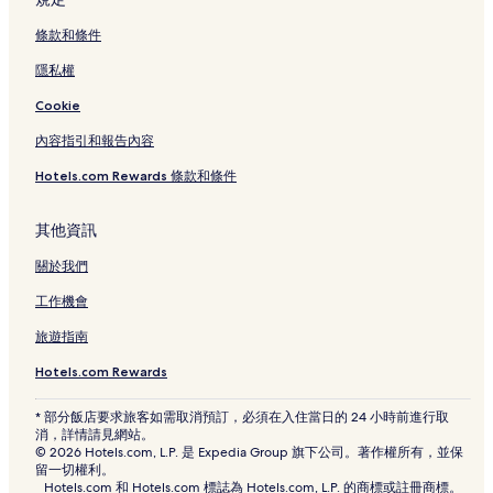
東京藝術大學藝術博物館附近的飯店
條款和條件
西日暮里飯店
隱私權
台東飯店
Cookie
町屋站前站附近的飯店
內容指引和報告內容
淺草公會堂附近的飯店
Hotels.com Rewards 條款和條件
京成上野站附近的飯店
日暮里布料街附近的飯店
其他資訊
四季庵附近的飯店
關於我們
下町風俗資料館附近的飯店
工作機會
國立科學博物館附近的飯店
旅遊指南
下谷神社附近的飯店
Hotels.com Rewards
鶯谷站附近的飯店
* 部分飯店要求旅客如需取消預訂，必須在入住當日的 24 小時前進行取
南千住站附近的飯店
消，詳情請見網站。
© 2026 Hotels.com, L.P. 是 Expedia Group 旗下公司。著作權所有，並保
隅田公園附近的飯店
留一切權利。
Hotels.com 和 Hotels.com 標誌為 Hotels.com, L.P. 的商標或註冊商標。
通霄神社附近的飯店